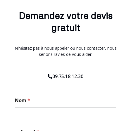
Demandez votre devis
gratuit
N’hésitez pas à nous appeler ou nous contacter, nous
serions ravies de vous aider.
09.75.18.12.30
P
Nom
*
o
s
t
a
l
N