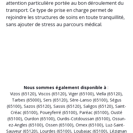
attention particulière portée au bon déroulement du
transport. Ce type de prise en charge permet de
rejoindre les structures de soins en toute tranquillité,
sans ajouter de stress au parcours médical.
Nous sommes également disponible à
:
Vizos (65120)
,
Viscos (65120)
,
Viger (65100)
,
Viella (65120)
,
Tarbes (65000)
,
Sers (65120)
,
Sère-Lanso (65100)
,
Ségus
(65100)
,
Sazos (65120)
,
Sassis (65120)
,
Saligos (65120)
,
Saint-
Créac (65100)
,
Poueyferré (65100)
,
Paréac (65100)
,
Ousté
(65100)
,
Ourdon (65100)
,
Ourdis-Cotdoussan (65100)
,
Ossun-
ez-Angles (65100)
,
Ossen (65100)
,
Omex (65100)
,
Luz-Saint-
Sauveur (65120)
,
Lourdes (65100)
,
Loubajac (65100)
,
Lézignan