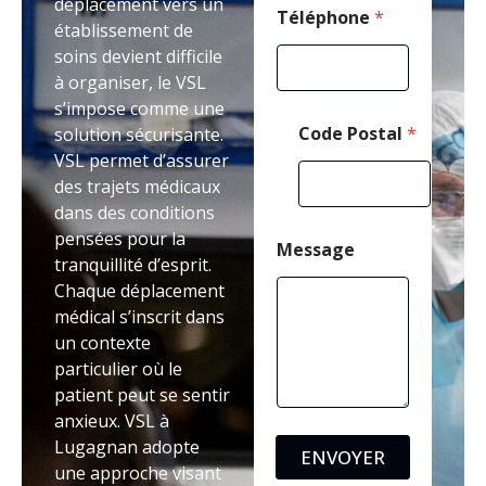
déplacement vers un
d
Téléphone
*
établissement de
e
soins devient difficile
à organiser, le VSL
s’impose comme une
Code Postal
*
solution sécurisante.
VSL permet d’assurer
des trajets médicaux
dans des conditions
pensées pour la
Message
tranquillité d’esprit.
Chaque déplacement
médical s’inscrit dans
un contexte
particulier où le
patient peut se sentir
anxieux. VSL à
Lugagnan adopte
ENVOYER
une approche visant