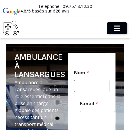
Téléphone :
09.75.18.12.30
4.8/5 basés sur 628 avis
AMBULANCE
À
*
Nom
*
LANSARGUES
*
E
Ambulance à
-
Lansargues joue un
m
a
rôle essentiel dans la
i
prise en charge
E-mail
*
l
globale des patients
nécessitant un
transport médical