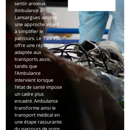
sentir anxieux.
Ambulance à
Lansargues adopte
une approche visant
à simplifier le
parcours. Le Taxi VSL
offre une réponse
adaptée aux
transports assis,
tandis que
l’Ambulance
intervient lorsque
l’état de santé impose
un cadre plus
encadré. Ambulance
transforme ainsi le
transport médical en
une étape rassurante
du parcours de soins.