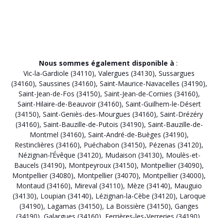
Nous sommes également disponible à
:
Vic-la-Gardiole (34110)
,
Valergues (34130)
,
Sussargues
(34160)
,
Saussines (34160)
,
Saint-Maurice-Navacelles (34190)
,
Saint-Jean-de-Fos (34150)
,
Saint-Jean-de-Cornies (34160)
,
Saint-Hilaire-de-Beauvoir (34160)
,
Saint-Guilhem-le-Désert
(34150)
,
Saint-Geniès-des-Mourgues (34160)
,
Saint-Drézéry
(34160)
,
Saint-Bauzille-de-Putois (34190)
,
Saint-Bauzille-de-
Montmel (34160)
,
Saint-André-de-Buèges (34190)
,
Restinclières (34160)
,
Puéchabon (34150)
,
Pézenas (34120)
,
Nézignan-l’Évêque (34120)
,
Mudaison (34130)
,
Moulès-et-
Baucels (34190)
,
Montpeyroux (34150)
,
Montpellier (34090)
,
Montpellier (34080)
,
Montpellier (34070)
,
Montpellier (34000)
,
Montaud (34160)
,
Mireval (34110)
,
Mèze (34140)
,
Mauguio
(34130)
,
Loupian (34140)
,
Lézignan-la-Cèbe (34120)
,
Laroque
(34190)
,
Lagamas (34150)
,
La Boissière (34150)
,
Ganges
(34190)
,
Galargues (34160)
,
Ferrières-les-Verreries (34190)
,