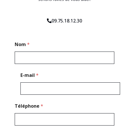
09.75.18.12.30
*
Nom
*
N
o
m
M
e
s
E-mail
*
s
a
g
e
Téléphone
*