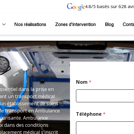
4.8/5 basés sur 628 avi
Nos réalisations
Zones d’intervention
Blog
Cont
Nom
*
sentiel dans la prise en
ant un transport médical
un établissement de soins
 le transport en Ambulance
Téléphone
*
curisante. Ambulance
ux dans des conditions
placement médical s’inscrit