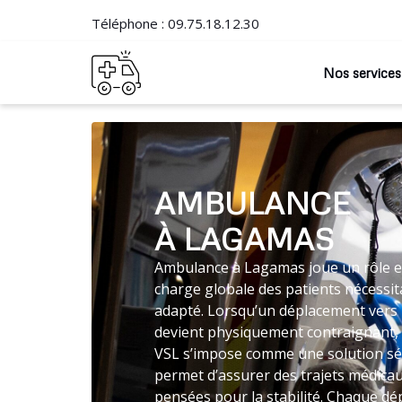
Téléphone :
09.75.18.12.30
Nos services
AMBULANCE
À LAGAMAS
Ambulance à Lagamas joue un rôle es
charge globale des patients nécessit
adapté. Lorsqu’un déplacement vers 
devient physiquement contraignant,
VSL s’impose comme une solution sé
permet d’assurer des trajets médica
pensées pour la stabilité. Chaque dé