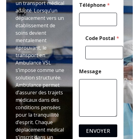
un transport médical
Téléphone
*
adapté. Lorsqu’un
déplacement vers un
établissement de
soins devient
Code Postal
*
mentalement
éprouvant, le
transport en
Ambulance VSL
s’impose comme une
Message
solution structurée.
Ambulance permet
d’assurer des trajets
médicaux dans des
conditions pensées
pour la tranquillité
d’esprit. Chaque
déplacement médical
ENVOYER
s’inscrit dans un