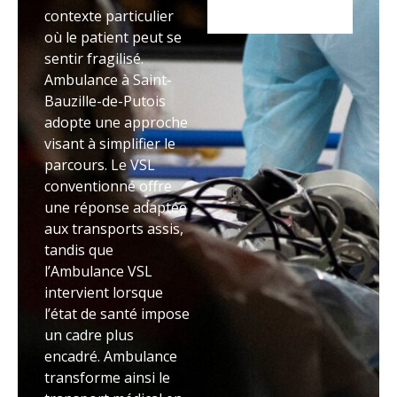
contexte particulier
où le patient peut se
sentir fragilisé.
Ambulance à Saint-
Bauzille-de-Putois
adopte une approche
visant à simplifier le
parcours. Le VSL
conventionné offre
une réponse adaptée
aux transports assis,
tandis que
l’Ambulance VSL
intervient lorsque
l’état de santé impose
un cadre plus
encadré. Ambulance
transforme ainsi le