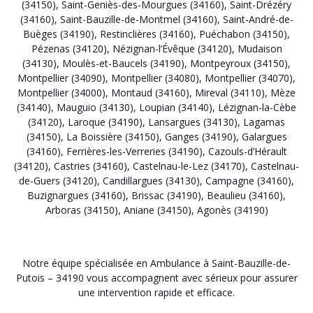
(34150)
,
Saint-Geniès-des-Mourgues (34160)
,
Saint-Drézéry
(34160)
,
Saint-Bauzille-de-Montmel (34160)
,
Saint-André-de-
Buèges (34190)
,
Restinclières (34160)
,
Puéchabon (34150)
,
Pézenas (34120)
,
Nézignan-l’Évêque (34120)
,
Mudaison
(34130)
,
Moulès-et-Baucels (34190)
,
Montpeyroux (34150)
,
Montpellier (34090)
,
Montpellier (34080)
,
Montpellier (34070)
,
Montpellier (34000)
,
Montaud (34160)
,
Mireval (34110)
,
Mèze
(34140)
,
Mauguio (34130)
,
Loupian (34140)
,
Lézignan-la-Cèbe
(34120)
,
Laroque (34190)
,
Lansargues (34130)
,
Lagamas
(34150)
,
La Boissière (34150)
,
Ganges (34190)
,
Galargues
(34160)
,
Ferrières-les-Verreries (34190)
,
Cazouls-d’Hérault
(34120)
,
Castries (34160)
,
Castelnau-le-Lez (34170)
,
Castelnau-
de-Guers (34120)
,
Candillargues (34130)
,
Campagne (34160)
,
Buzignargues (34160)
,
Brissac (34190)
,
Beaulieu (34160)
,
Arboras (34150)
,
Aniane (34150)
,
Agonès (34190)
Notre équipe spécialisée en Ambulance à Saint-Bauzille-de-
Putois – 34190 vous accompagnent avec sérieux pour assurer
une intervention rapide et efficace.