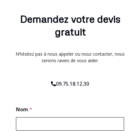
Demandez votre devis
gratuit
N’hésitez pas à nous appeler ou nous contacter, nous
serions ravies de vous aider.
09.75.18.12.30
*
Nom
*
M
e
s
s
a