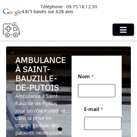
Téléphone :
09.75.18.12.30
4.8/5 basés sur 628 avis
AMBULANCE
À SAINT-
E
Nom
*
BAUZILLE-
-
m
DE-PUTOIS
a
i
Ambulance à Saint-
l
Bauzille-de-Putois
*
E-mail
*
joue un rôle essentiel
*
dans la prise en
charge globale des
patients nécessitant