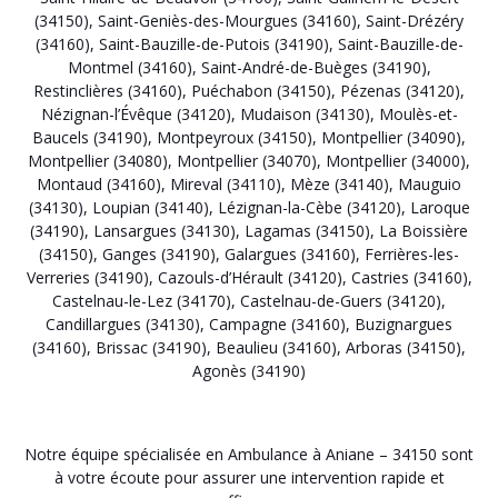
(34150)
,
Saint-Geniès-des-Mourgues (34160)
,
Saint-Drézéry
(34160)
,
Saint-Bauzille-de-Putois (34190)
,
Saint-Bauzille-de-
Montmel (34160)
,
Saint-André-de-Buèges (34190)
,
Restinclières (34160)
,
Puéchabon (34150)
,
Pézenas (34120)
,
Nézignan-l’Évêque (34120)
,
Mudaison (34130)
,
Moulès-et-
Baucels (34190)
,
Montpeyroux (34150)
,
Montpellier (34090)
,
Montpellier (34080)
,
Montpellier (34070)
,
Montpellier (34000)
,
Montaud (34160)
,
Mireval (34110)
,
Mèze (34140)
,
Mauguio
(34130)
,
Loupian (34140)
,
Lézignan-la-Cèbe (34120)
,
Laroque
(34190)
,
Lansargues (34130)
,
Lagamas (34150)
,
La Boissière
(34150)
,
Ganges (34190)
,
Galargues (34160)
,
Ferrières-les-
Verreries (34190)
,
Cazouls-d’Hérault (34120)
,
Castries (34160)
,
Castelnau-le-Lez (34170)
,
Castelnau-de-Guers (34120)
,
Candillargues (34130)
,
Campagne (34160)
,
Buzignargues
(34160)
,
Brissac (34190)
,
Beaulieu (34160)
,
Arboras (34150)
,
Agonès (34190)
Notre équipe spécialisée en Ambulance à Aniane – 34150 sont
à votre écoute pour assurer une intervention rapide et