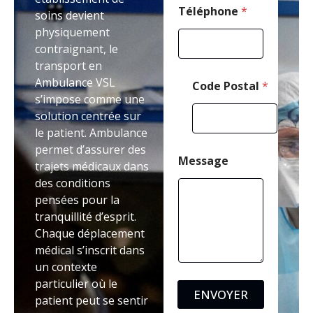
C
Téléphone
*
soins devient
o
physiquement
d
contraignant, le
e
transport en
Ambulance VSL
Code Postal
*
s’impose comme une
solution centrée sur
le patient. Ambulance
permet d’assurer des
Message
trajets médicaux dans
des conditions
pensées pour la
tranquillité d’esprit.
Chaque déplacement
médical s’inscrit dans
un contexte
particulier où le
ENVOYER
patient peut se sentir