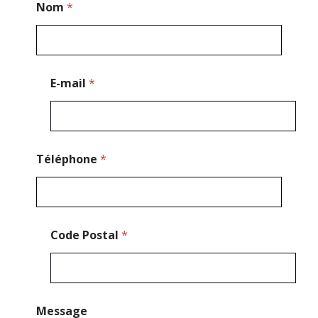
Nom
*
C
o
d
e
*
E-mail
*
Téléphone
*
Code Postal
*
Message