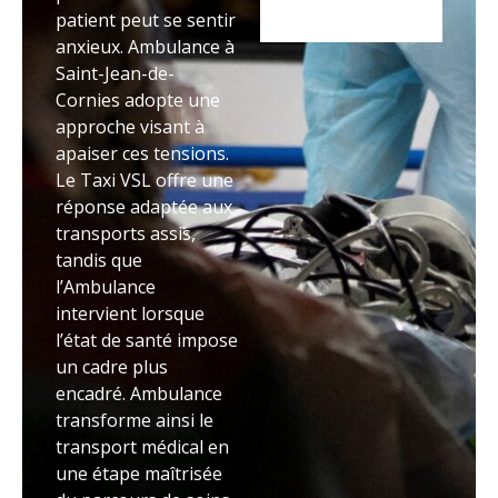
patient peut se sentir
anxieux. Ambulance à
Saint-Jean-de-
Cornies adopte une
approche visant à
apaiser ces tensions.
Le Taxi VSL offre une
réponse adaptée aux
transports assis,
tandis que
l’Ambulance
intervient lorsque
l’état de santé impose
un cadre plus
encadré. Ambulance
transforme ainsi le
transport médical en
une étape maîtrisée