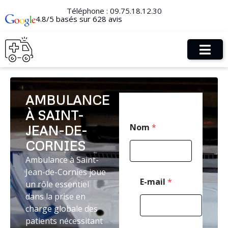
Téléphone :
09.75.18.12.30
4.8/5 basés sur 628 avis
AMBULANCE
À SAINT-
*
Nom
*
JEAN-DE-
E
-
CORNIES
m
a
Ambulance à Saint-
i
Jean-de-Cornies joue
l
E-mail
*
un rôle essentiel
*
dans la prise en
charge globale des
patients nécessitant