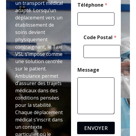
un transport médical
Téléphone
*
adapté. Lorsqu’un
déplacement vers un
établissement de
soins devient
Code Postal
*
physiquement
contraignant, le Taxi
VSL s’impose comme
une solution centrée
sur le patient.
Message
Ambulance permet
d’assurer des trajets
médicaux dans des
conditions pensées
pour la stabilité.
Chaque déplacement
médical s’inscrit dans
un contexte
ENVOYER
particulier où le