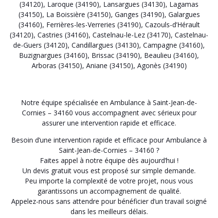
(34120)
,
Laroque (34190)
,
Lansargues (34130)
,
Lagamas
(34150)
,
La Boissière (34150)
,
Ganges (34190)
,
Galargues
(34160)
,
Ferrières-les-Verreries (34190)
,
Cazouls-d’Hérault
(34120)
,
Castries (34160)
,
Castelnau-le-Lez (34170)
,
Castelnau-
de-Guers (34120)
,
Candillargues (34130)
,
Campagne (34160)
,
Buzignargues (34160)
,
Brissac (34190)
,
Beaulieu (34160)
,
Arboras (34150)
,
Aniane (34150)
,
Agonès (34190)
Notre équipe spécialisée en Ambulance à Saint-Jean-de-
Cornies – 34160 vous accompagnent avec sérieux pour
assurer une intervention rapide et efficace.
Besoin d’une intervention rapide et efficace pour Ambulance à
Saint-Jean-de-Cornies – 34160 ?
Faites appel à notre équipe dès aujourd’hui !
Un devis gratuit vous est proposé sur simple demande.
Peu importe la complexité de votre projet, nous vous
garantissons un accompagnement de qualité.
Appelez-nous sans attendre pour bénéficier d’un travail soigné
dans les meilleurs délais.