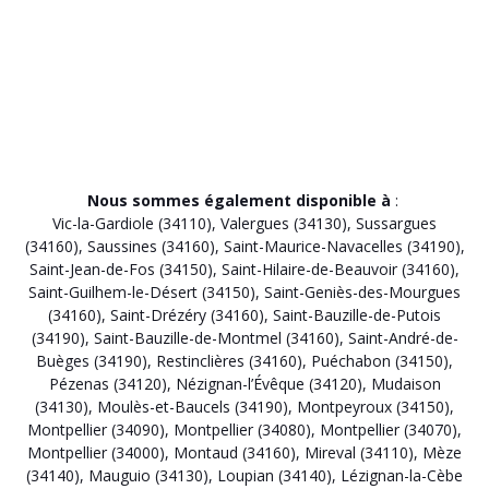
Nous sommes également disponible à
:
Vic-la-Gardiole (34110)
,
Valergues (34130)
,
Sussargues
(34160)
,
Saussines (34160)
,
Saint-Maurice-Navacelles (34190)
,
Saint-Jean-de-Fos (34150)
,
Saint-Hilaire-de-Beauvoir (34160)
,
Saint-Guilhem-le-Désert (34150)
,
Saint-Geniès-des-Mourgues
(34160)
,
Saint-Drézéry (34160)
,
Saint-Bauzille-de-Putois
(34190)
,
Saint-Bauzille-de-Montmel (34160)
,
Saint-André-de-
Buèges (34190)
,
Restinclières (34160)
,
Puéchabon (34150)
,
Pézenas (34120)
,
Nézignan-l’Évêque (34120)
,
Mudaison
(34130)
,
Moulès-et-Baucels (34190)
,
Montpeyroux (34150)
,
Montpellier (34090)
,
Montpellier (34080)
,
Montpellier (34070)
,
Montpellier (34000)
,
Montaud (34160)
,
Mireval (34110)
,
Mèze
(34140)
,
Mauguio (34130)
,
Loupian (34140)
,
Lézignan-la-Cèbe