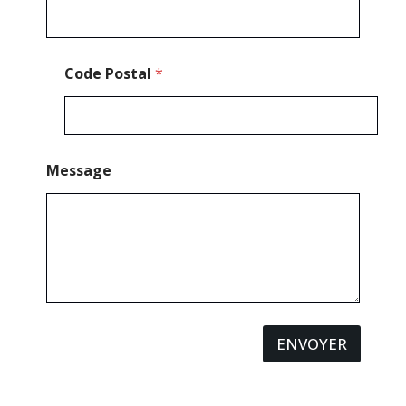
l
é
p
h
Code Postal
*
o
n
e
Message
ENVOYER