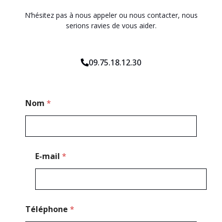
N’hésitez pas à nous appeler ou nous contacter, nous
serions ravies de vous aider.
09.75.18.12.30
E
Nom
*
-
m
a
i
l
P
E-mail
*
o
s
t
a
l
T
Téléphone
*
é