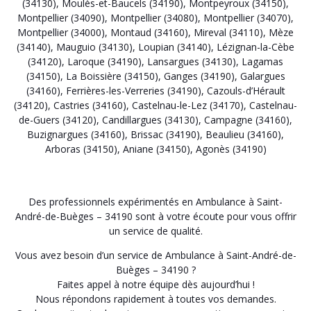
(34130)
,
Moulès-et-Baucels (34190)
,
Montpeyroux (34150)
,
Montpellier (34090)
,
Montpellier (34080)
,
Montpellier (34070)
,
Montpellier (34000)
,
Montaud (34160)
,
Mireval (34110)
,
Mèze
(34140)
,
Mauguio (34130)
,
Loupian (34140)
,
Lézignan-la-Cèbe
(34120)
,
Laroque (34190)
,
Lansargues (34130)
,
Lagamas
(34150)
,
La Boissière (34150)
,
Ganges (34190)
,
Galargues
(34160)
,
Ferrières-les-Verreries (34190)
,
Cazouls-d’Hérault
(34120)
,
Castries (34160)
,
Castelnau-le-Lez (34170)
,
Castelnau-
de-Guers (34120)
,
Candillargues (34130)
,
Campagne (34160)
,
Buzignargues (34160)
,
Brissac (34190)
,
Beaulieu (34160)
,
Arboras (34150)
,
Aniane (34150)
,
Agonès (34190)
Des professionnels expérimentés en Ambulance à Saint-
André-de-Buèges – 34190 sont à votre écoute pour vous offrir
un service de qualité.
Vous avez besoin d’un service de Ambulance à Saint-André-de-
Buèges – 34190 ?
Faites appel à notre équipe dès aujourd’hui !
Nous répondons rapidement à toutes vos demandes.