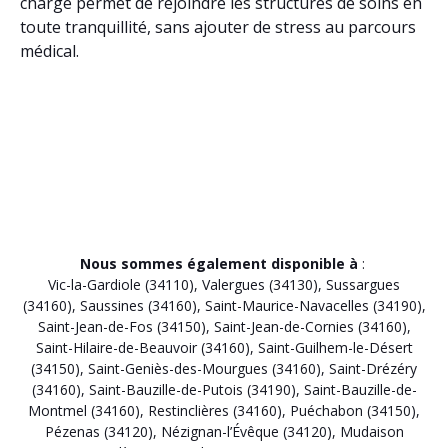
charge permet de rejoindre les structures de soins en
toute tranquillité, sans ajouter de stress au parcours
médical.
Nous sommes également disponible à
:
Vic-la-Gardiole (34110)
,
Valergues (34130)
,
Sussargues
(34160)
,
Saussines (34160)
,
Saint-Maurice-Navacelles (34190)
,
Saint-Jean-de-Fos (34150)
,
Saint-Jean-de-Cornies (34160)
,
Saint-Hilaire-de-Beauvoir (34160)
,
Saint-Guilhem-le-Désert
(34150)
,
Saint-Geniès-des-Mourgues (34160)
,
Saint-Drézéry
(34160)
,
Saint-Bauzille-de-Putois (34190)
,
Saint-Bauzille-de-
Montmel (34160)
,
Restinclières (34160)
,
Puéchabon (34150)
,
Pézenas (34120)
,
Nézignan-l’Évêque (34120)
,
Mudaison