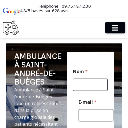
Téléphone :
09.75.18.12.30
4.8/5 basés sur 628 avis
AMBULANCE
À SAINT-
T
Nom
*
ANDRÉ-DE-
é
l
BUÈGES
é
p
Ambulance à Saint-
h
André-de-Buèges
o
E-mail
*
joue un rôle essentiel
n
dans la prise en
e
E
charge globale des
-
patients nécessitant
m