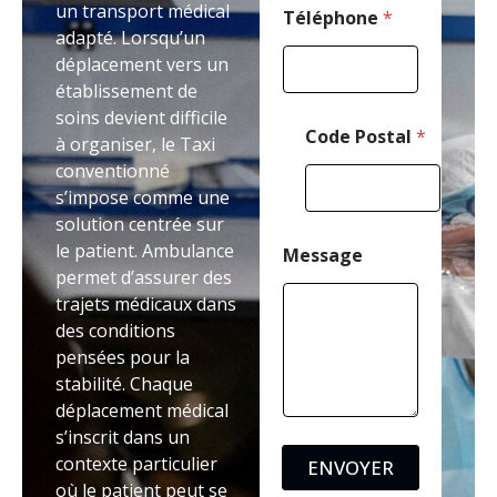
un transport médical
a
Téléphone
*
adapté. Lorsqu’un
i
l
déplacement vers un
*
établissement de
soins devient difficile
Code Postal
*
à organiser, le Taxi
conventionné
s’impose comme une
solution centrée sur
le patient. Ambulance
Message
permet d’assurer des
trajets médicaux dans
des conditions
pensées pour la
stabilité. Chaque
déplacement médical
s’inscrit dans un
contexte particulier
ENVOYER
où le patient peut se