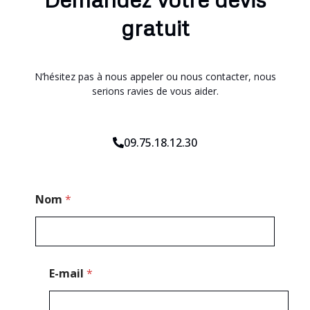
gratuit
N’hésitez pas à nous appeler ou nous contacter, nous
serions ravies de vous aider.
09.75.18.12.30
P
Nom
*
o
s
t
a
l
E-mail
*