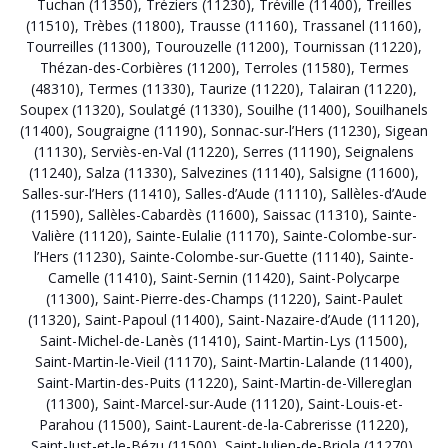
Tuchan (11350)
,
Tréziers (11230)
,
Tréville (11400)
,
Treilles
(11510)
,
Trèbes (11800)
,
Trausse (11160)
,
Trassanel (11160)
,
Tourreilles (11300)
,
Tourouzelle (11200)
,
Tournissan (11220)
,
Thézan-des-Corbières (11200)
,
Terroles (11580)
,
Termes
(48310)
,
Termes (11330)
,
Taurize (11220)
,
Talairan (11220)
,
Soupex (11320)
,
Soulatgé (11330)
,
Souilhe (11400)
,
Souilhanels
(11400)
,
Sougraigne (11190)
,
Sonnac-sur-l’Hers (11230)
,
Sigean
(11130)
,
Serviès-en-Val (11220)
,
Serres (11190)
,
Seignalens
(11240)
,
Salza (11330)
,
Salvezines (11140)
,
Salsigne (11600)
,
Salles-sur-l’Hers (11410)
,
Salles-d’Aude (11110)
,
Sallèles-d’Aude
(11590)
,
Sallèles-Cabardès (11600)
,
Saissac (11310)
,
Sainte-
Valière (11120)
,
Sainte-Eulalie (11170)
,
Sainte-Colombe-sur-
l’Hers (11230)
,
Sainte-Colombe-sur-Guette (11140)
,
Sainte-
Camelle (11410)
,
Saint-Sernin (11420)
,
Saint-Polycarpe
(11300)
,
Saint-Pierre-des-Champs (11220)
,
Saint-Paulet
(11320)
,
Saint-Papoul (11400)
,
Saint-Nazaire-d’Aude (11120)
,
Saint-Michel-de-Lanès (11410)
,
Saint-Martin-Lys (11500)
,
Saint-Martin-le-Vieil (11170)
,
Saint-Martin-Lalande (11400)
,
Saint-Martin-des-Puits (11220)
,
Saint-Martin-de-Villereglan
(11300)
,
Saint-Marcel-sur-Aude (11120)
,
Saint-Louis-et-
Parahou (11500)
,
Saint-Laurent-de-la-Cabrerisse (11220)
,
Saint-Just-et-le-Bézu (11500)
,
Saint-Julien-de-Briola (11270)
,