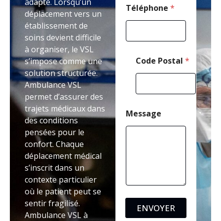
adapté. Lorsqu’un
Téléphone
*
déplacement vers un
établissement de
soins devient difficile
à organiser, le VSL
Code Postal
*
s’impose comme une
solution structurée.
Ambulance VSL
permet d’assurer des
trajets médicaux dans
Message
des conditions
pensées pour le
confort. Chaque
déplacement médical
s’inscrit dans un
contexte particulier
où le patient peut se
sentir fragilisé.
ENVOYER
Ambulance VSL à