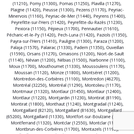
(11210)
,
Pomy (11300)
,
Pomas (11250)
,
Plavilla (11270)
,
Plaigne (11420)
,
Pieusse (11300)
,
Pezens (11170)
,
Peyriac-
Minervois (11160)
,
Peyriac-de-Mer (11440)
,
Peyrens (11400)
,
Peyrefitte-sur-l’Hers (11420)
,
Peyrefitte-du-Razès (11230)
,
Pexiora (11150)
,
Pépieux (11700)
,
Pennautier (11610)
,
Pécharic-et-le-Py (11420)
,
Pech-Luna (11420)
,
Paziols (11350)
,
Payra-sur-l’Hers (11410)
,
Pauligne (11300)
,
Paraza (11200)
,
Palaja (11570)
,
Palairac (11330)
,
Padern (11350)
,
Ouveillan
(11590)
,
Orsans (11270)
,
Ornaisons (11200)
,
Niort-de-Sault
(11140)
,
Névian (11200)
,
Nébias (11500)
,
Narbonne (11100)
,
Moux (11700)
,
Mouthoumet (11330)
,
Moussoulens (11170)
,
Moussan (11120)
,
Monze (11800)
,
Montséret (11200)
,
Montredon-des-Corbières (11100)
,
Montredon (46270)
,
Montréal (32250)
,
Montréal (11290)
,
Montolieu (11170)
,
Montmaur (11320)
,
Montlaur (31450)
,
Montlaur (12400)
,
Montlaur (11220)
,
Montjardin (11230)
,
Montirat (81190)
,
Montirat (11800)
,
Monthaut (11240)
,
Montgradail (11240)
,
Montgaillard (82120)
,
Montgaillard (81630)
,
Montgaillard
(65200)
,
Montgaillard (11330)
,
Montfort-sur-Boulzane (11140)
,
Montferrand (11320)
,
Montclar (12550)
,
Montclar (11250)
,
Montbrun-des-Corbières (11700)
,
Montazels (11190)
,