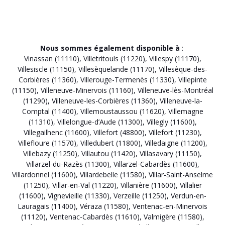
Nous sommes également disponible à
:
Vinassan (11110)
,
Villetritouls (11220)
,
Villespy (11170)
,
Villesiscle (11150)
,
Villesèquelande (11170)
,
Villesèque-des-
Corbières (11360)
,
Villerouge-Termenès (11330)
,
Villepinte
(11150)
,
Villeneuve-Minervois (11160)
,
Villeneuve-lès-Montréal
(11290)
,
Villeneuve-les-Corbières (11360)
,
Villeneuve-la-
Comptal (11400)
,
Villemoustaussou (11620)
,
Villemagne
(11310)
,
Villelongue-d’Aude (11300)
,
Villegly (11600)
,
Villegailhenc (11600)
,
Villefort (48800)
,
Villefort (11230)
,
Villefloure (11570)
,
Villedubert (11800)
,
Villedaigne (11200)
,
Villebazy (11250)
,
Villautou (11420)
,
Villasavary (11150)
,
Villarzel-du-Razès (11300)
,
Villarzel-Cabardès (11600)
,
Villardonnel (11600)
,
Villardebelle (11580)
,
Villar-Saint-Anselme
(11250)
,
Villar-en-Val (11220)
,
Villanière (11600)
,
Villalier
(11600)
,
Vignevieille (11330)
,
Verzeille (11250)
,
Verdun-en-
Lauragais (11400)
,
Véraza (11580)
,
Ventenac-en-Minervois
(11120)
,
Ventenac-Cabardès (11610)
,
Valmigère (11580)
,