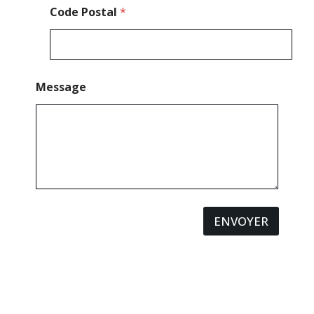
i
Code Postal
*
l
Message
ENVOYER