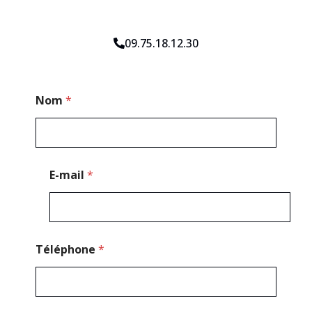
09.75.18.12.30
C
Nom
*
o
d
e
T
é
l
E-mail
*
é
p
h
o
n
e
Téléphone
*
E
-
m
a