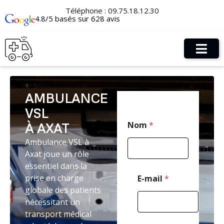
Téléphone :
09.75.18.12.30
4.8/5 basés sur 628 avis
AMBULANCE
VSL
T
Nom
*
À AXAT
é
l
Ambulance VSL à
é
Axat joue un rôle
p
h
essentiel dans la
o
prise en charge
E-mail
*
n
globale des patients
e
nécessitant un
*
*
transport médical