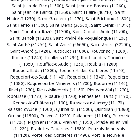
Saint-Julia-de-Bec (11500)
,
Saint-Jean-de-Paracol (11260)
,
Saint-Jean-de-Barrou (11360)
,
Saint-Hilaire (46210)
,
Saint-
Hilaire (11250)
,
Saint-Gaudéric (11270)
,
Saint-Frichoux (11800)
,
Saint-Ferriol (11500)
,
Saint-Denis (30500)
,
Saint-Denis (11310)
,
Saint-Couat-du-Razès (11300)
,
Saint-Couat-d’Aude (11700)
,
Saint-Benoît (11230)
,
Saint-André-de-Roquelongue (11200)
,
Saint-André (81250)
,
Saint-André (66690)
,
Saint-André (32200)
,
Saint-André (31420)
,
Rustiques (11800)
,
Rouvenac (11260)
,
Routier (11240)
,
Roullens (11290)
,
Rouffiac-des-Corbières
(11350)
,
Rouffiac-d’Aude (11250)
,
Roubia (11200)
,
Roquetaillade (11300)
,
Roquefort-des-Corbières (11540)
,
Roquefort-de-Sault (11140)
,
Roquefeuil (11340)
,
Roquefère
(11380)
,
Roquecourbe-Minervois (11700)
,
Rodome (11140)
,
Rivel (11230)
,
Rieux-Minervois (11160)
,
Rieux-en-Val (11220)
,
Ribouisse (11270)
,
Ribaute (11220)
,
Rennes-les-Bains (11190)
,
Rennes-le-Château (11190)
,
Raissac-sur-Lampy (11170)
,
Raissac-d’Aude (11200)
,
Quirbajou (11500)
,
Quintillan (11360)
,
Quillan (11500)
,
Puivert (11230)
,
Puilaurens (11140)
,
Puicheric
(11700)
,
Puginier (11400)
,
Preixan (11250)
,
Pradelles-en-Val
(11220)
,
Pradelles-Cabardès (11380)
,
Pouzols-Minervois
(11120)
,
Portel-des-Corbières (11490)
,
Port-la-Nouvelle