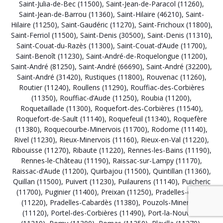
Saint-Julia-de-Bec (11500)
,
Saint-Jean-de-Paracol (11260)
,
Saint-Jean-de-Barrou (11360)
,
Saint-Hilaire (46210)
,
Saint-
Hilaire (11250)
,
Saint-Gaudéric (11270)
,
Saint-Frichoux (11800)
,
Saint-Ferriol (11500)
,
Saint-Denis (30500)
,
Saint-Denis (11310)
,
Saint-Couat-du-Razès (11300)
,
Saint-Couat-d’Aude (11700)
,
Saint-Benoît (11230)
,
Saint-André-de-Roquelongue (11200)
,
Saint-André (81250)
,
Saint-André (66690)
,
Saint-André (32200)
,
Saint-André (31420)
,
Rustiques (11800)
,
Rouvenac (11260)
,
Routier (11240)
,
Roullens (11290)
,
Rouffiac-des-Corbières
(11350)
,
Rouffiac-d’Aude (11250)
,
Roubia (11200)
,
Roquetaillade (11300)
,
Roquefort-des-Corbières (11540)
,
Roquefort-de-Sault (11140)
,
Roquefeuil (11340)
,
Roquefère
(11380)
,
Roquecourbe-Minervois (11700)
,
Rodome (11140)
,
Rivel (11230)
,
Rieux-Minervois (11160)
,
Rieux-en-Val (11220)
,
Ribouisse (11270)
,
Ribaute (11220)
,
Rennes-les-Bains (11190)
,
Rennes-le-Château (11190)
,
Raissac-sur-Lampy (11170)
,
Raissac-d’Aude (11200)
,
Quirbajou (11500)
,
Quintillan (11360)
,
Quillan (11500)
,
Puivert (11230)
,
Puilaurens (11140)
,
Puicheric
(11700)
,
Puginier (11400)
,
Preixan (11250)
,
Pradelles-en-Val
(11220)
,
Pradelles-Cabardès (11380)
,
Pouzols-Minervois
(11120)
,
Portel-des-Corbières (11490)
,
Port-la-Nouvelle