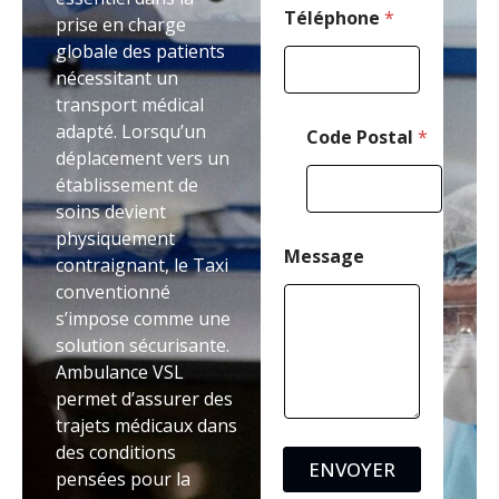
e
Téléphone
*
prise en charge
P
globale des patients
o
nécessitant un
s
t
transport médical
a
adapté. Lorsqu’un
Code Postal
*
l
déplacement vers un
établissement de
soins devient
physiquement
Message
contraignant, le Taxi
conventionné
s’impose comme une
solution sécurisante.
Ambulance VSL
permet d’assurer des
trajets médicaux dans
des conditions
ENVOYER
pensées pour la