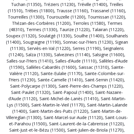
Tuchan (11350)
,
Tréziers (11230)
,
Tréville (11400)
,
Treilles
(11510)
,
Trèbes (11800)
,
Trausse (11160)
,
Trassanel (11160)
,
Tourreilles (11300)
,
Tourouzelle (11200)
,
Tournissan (11220)
,
Thézan-des-Corbières (11200)
,
Terroles (11580)
,
Termes
(48310)
,
Termes (11330)
,
Taurize (11220)
,
Talairan (11220)
,
Soupex (11320)
,
Soulatgé (11330)
,
Souilhe (11400)
,
Souilhanels
(11400)
,
Sougraigne (11190)
,
Sonnac-sur-l’Hers (11230)
,
Sigean
(11130)
,
Serviès-en-Val (11220)
,
Serres (11190)
,
Seignalens
(11240)
,
Salza (11330)
,
Salvezines (11140)
,
Salsigne (11600)
,
Salles-sur-l’Hers (11410)
,
Salles-d’Aude (11110)
,
Sallèles-d’Aude
(11590)
,
Sallèles-Cabardès (11600)
,
Saissac (11310)
,
Sainte-
Valière (11120)
,
Sainte-Eulalie (11170)
,
Sainte-Colombe-sur-
l’Hers (11230)
,
Sainte-Camelle (11410)
,
Saint-Sernin (11420)
,
Saint-Polycarpe (11300)
,
Saint-Pierre-des-Champs (11220)
,
Saint-Paulet (11320)
,
Saint-Papoul (11400)
,
Saint-Nazaire-
d’Aude (11120)
,
Saint-Michel-de-Lanès (11410)
,
Saint-Martin-
Lys (11500)
,
Saint-Martin-le-Vieil (11170)
,
Saint-Martin-Lalande
(11400)
,
Saint-Martin-des-Puits (11220)
,
Saint-Martin-de-
Villereglan (11300)
,
Saint-Marcel-sur-Aude (11120)
,
Saint-Louis-
et-Parahou (11500)
,
Saint-Laurent-de-la-Cabrerisse (11220)
,
Saint-Just-et-le-Bézu (11500)
,
Saint-Julien-de-Briola (11270)
,