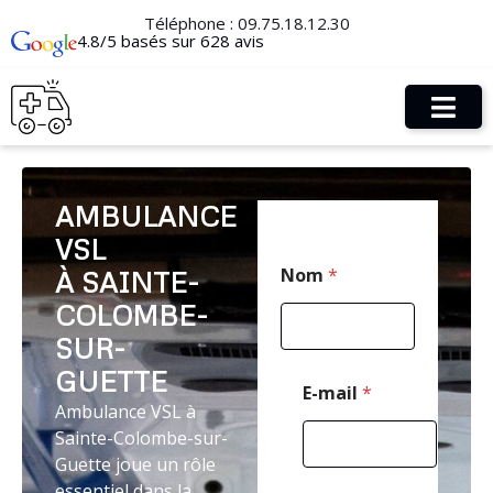
Téléphone :
09.75.18.12.30
4.8/5 basés sur 628 avis
AMBULANCE
VSL
C
Nom
*
À SAINTE-
o
d
COLOMBE-
e
T
SUR-
é
GUETTE
l
E-mail
*
é
Ambulance VSL à
p
Sainte-Colombe-sur-
h
Guette joue un rôle
o
n
essentiel dans la