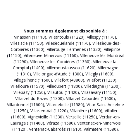
Nous sommes également disponible à
:
Vinassan (11110)
,
Villetritouls (11220)
,
Villespy (11170)
,
Villesiscle (11150)
,
Villesèquelande (11170)
,
Villesèque-des-
Corbières (11360)
,
Villerouge-Termenès (11330)
,
Villepinte
(11150)
,
Villeneuve-Minervois (11160)
,
Villeneuve-lès-Montréal
(11290)
,
Villeneuve-les-Corbières (11360)
,
Villeneuve-la-
Comptal (11400)
,
Villemoustaussou (11620)
,
Villemagne
(11310)
,
Villelongue-d’Aude (11300)
,
Villegly (11600)
,
Villegailhenc (11600)
,
Villefort (48800)
,
Villefort (11230)
,
Villefloure (11570)
,
Villedubert (11800)
,
Villedaigne (11200)
,
Villebazy (11250)
,
Villautou (11420)
,
Villasavary (11150)
,
Villarzel-du-Razès (11300)
,
Villarzel-Cabardès (11600)
,
Villardonnel (11600)
,
Villardebelle (11580)
,
Villar-Saint-Anselme
(11250)
,
Villar-en-Val (11220)
,
Villanière (11600)
,
Villalier
(11600)
,
Vignevieille (11330)
,
Verzeille (11250)
,
Verdun-en-
Lauragais (11400)
,
Véraza (11580)
,
Ventenac-en-Minervois
(11120)
,
Ventenac-Cabardès (11610)
,
Valmigère (11580)
,