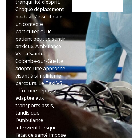
tranquillité d’esprit.
Chaque déplacement
médical s’inscrit dans
un contexte
particulier où le
patient peut se sentir
anxieux. Ambulance
VSL à Sainte-
Colombe-sur-Guette
adopte une approche
visant à simplifier le
parcours. Le Taxi VSL
offre une réponse
adaptée aux
transports assis,
tandis que
l’Ambulance
intervient lorsque
l’état de santé impose