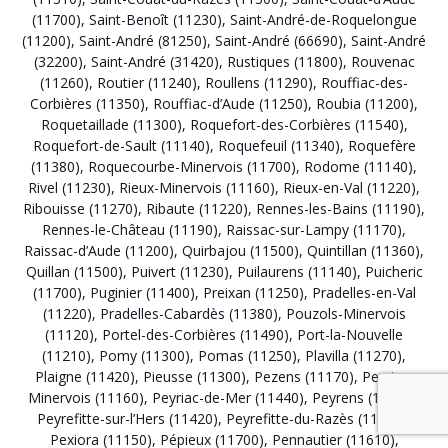
(11700)
,
Saint-Benoît (11230)
,
Saint-André-de-Roquelongue
(11200)
,
Saint-André (81250)
,
Saint-André (66690)
,
Saint-André
(32200)
,
Saint-André (31420)
,
Rustiques (11800)
,
Rouvenac
(11260)
,
Routier (11240)
,
Roullens (11290)
,
Rouffiac-des-
Corbières (11350)
,
Rouffiac-d’Aude (11250)
,
Roubia (11200)
,
Roquetaillade (11300)
,
Roquefort-des-Corbières (11540)
,
Roquefort-de-Sault (11140)
,
Roquefeuil (11340)
,
Roquefère
(11380)
,
Roquecourbe-Minervois (11700)
,
Rodome (11140)
,
Rivel (11230)
,
Rieux-Minervois (11160)
,
Rieux-en-Val (11220)
,
Ribouisse (11270)
,
Ribaute (11220)
,
Rennes-les-Bains (11190)
,
Rennes-le-Château (11190)
,
Raissac-sur-Lampy (11170)
,
Raissac-d’Aude (11200)
,
Quirbajou (11500)
,
Quintillan (11360)
,
Quillan (11500)
,
Puivert (11230)
,
Puilaurens (11140)
,
Puicheric
(11700)
,
Puginier (11400)
,
Preixan (11250)
,
Pradelles-en-Val
(11220)
,
Pradelles-Cabardès (11380)
,
Pouzols-Minervois
(11120)
,
Portel-des-Corbières (11490)
,
Port-la-Nouvelle
(11210)
,
Pomy (11300)
,
Pomas (11250)
,
Plavilla (11270)
,
Plaigne (11420)
,
Pieusse (11300)
,
Pezens (11170)
,
Peyriac-
Minervois (11160)
,
Peyriac-de-Mer (11440)
,
Peyrens (11400)
,
Peyrefitte-sur-l’Hers (11420)
,
Peyrefitte-du-Razès (11230)
,
Pexiora (11150)
,
Pépieux (11700)
,
Pennautier (11610)
,