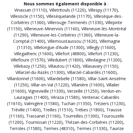
Nous sommes également disponible à
:
Vinassan (11110)
,
Villetritouls (11220)
,
Villespy (11170)
,
Villesiscle (11150)
,
Villesèquelande (11170)
,
Villesèque-des-
Corbières (11360)
,
Villerouge-Termenès (11330)
,
Villepinte
(11150)
,
Villeneuve-Minervois (11160)
,
Villeneuve-lès-Montréal
(11290)
,
Villeneuve-les-Corbières (11360)
,
Villeneuve-la-
Comptal (11400)
,
Villemoustaussou (11620)
,
Villemagne
(11310)
,
Villelongue-d’Aude (11300)
,
Villegly (11600)
,
Villegailhenc (11600)
,
Villefort (48800)
,
Villefort (11230)
,
Villefloure (11570)
,
Villedubert (11800)
,
Villedaigne (11200)
,
Villebazy (11250)
,
Villautou (11420)
,
Villasavary (11150)
,
Villarzel-du-Razès (11300)
,
Villarzel-Cabardès (11600)
,
Villardonnel (11600)
,
Villardebelle (11580)
,
Villar-Saint-Anselme
(11250)
,
Villar-en-Val (11220)
,
Villanière (11600)
,
Villalier
(11600)
,
Vignevieille (11330)
,
Verzeille (11250)
,
Verdun-en-
Lauragais (11400)
,
Véraza (11580)
,
Ventenac-Cabardès
(11610)
,
Valmigère (11580)
,
Tuchan (11350)
,
Tréziers (11230)
,
Tréville (11400)
,
Treilles (11510)
,
Trèbes (11800)
,
Trausse
(11160)
,
Trassanel (11160)
,
Tourreilles (11300)
,
Tourouzelle
(11200)
,
Tournissan (11220)
,
Thézan-des-Corbières (11200)
,
Terroles (11580)
,
Termes (48310)
,
Termes (11330)
,
Taurize