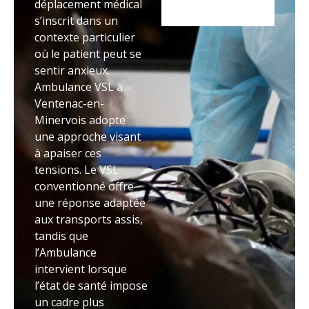
déplacement médical
s’inscrit dans un
contexte particulier
où le patient peut se
sentir anxieux.
Ambulance VSL à
Ventenac-en-
Minervois adopte
une approche visant
à apaiser ces
tensions. Le VSL
conventionné offre
une réponse adaptée
aux transports assis,
tandis que
l’Ambulance
intervient lorsque
l’état de santé impose
un cadre plus