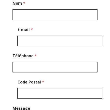
Nom
*
C
o
d
e
E-mail
*
Téléphone
*
Code Postal
*
Message