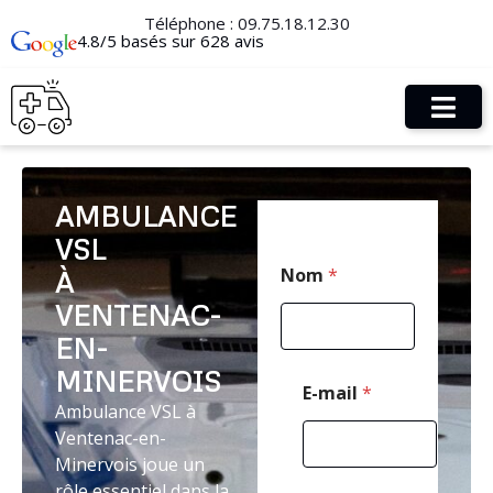
Téléphone :
09.75.18.12.30
4.8/5 basés sur 628 avis
AMBULANCE
VSL
*
Nom
*
À
P
o
VENTENAC-
s
t
EN-
a
MINERVOIS
l
E-mail
*
C
Ambulance VSL à
o
Ventenac-en-
d
Minervois joue un
e
rôle essentiel dans la