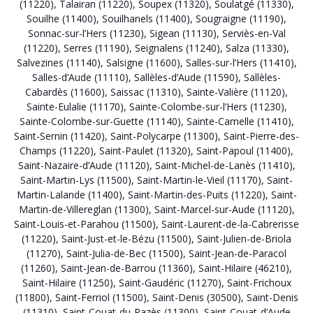
(11220)
,
Talairan (11220)
,
Soupex (11320)
,
Soulatgé (11330)
,
Souilhe (11400)
,
Souilhanels (11400)
,
Sougraigne (11190)
,
Sonnac-sur-l’Hers (11230)
,
Sigean (11130)
,
Serviès-en-Val
(11220)
,
Serres (11190)
,
Seignalens (11240)
,
Salza (11330)
,
Salvezines (11140)
,
Salsigne (11600)
,
Salles-sur-l’Hers (11410)
,
Salles-d’Aude (11110)
,
Sallèles-d’Aude (11590)
,
Sallèles-
Cabardès (11600)
,
Saissac (11310)
,
Sainte-Valière (11120)
,
Sainte-Eulalie (11170)
,
Sainte-Colombe-sur-l’Hers (11230)
,
Sainte-Colombe-sur-Guette (11140)
,
Sainte-Camelle (11410)
,
Saint-Sernin (11420)
,
Saint-Polycarpe (11300)
,
Saint-Pierre-des-
Champs (11220)
,
Saint-Paulet (11320)
,
Saint-Papoul (11400)
,
Saint-Nazaire-d’Aude (11120)
,
Saint-Michel-de-Lanès (11410)
,
Saint-Martin-Lys (11500)
,
Saint-Martin-le-Vieil (11170)
,
Saint-
Martin-Lalande (11400)
,
Saint-Martin-des-Puits (11220)
,
Saint-
Martin-de-Villereglan (11300)
,
Saint-Marcel-sur-Aude (11120)
,
Saint-Louis-et-Parahou (11500)
,
Saint-Laurent-de-la-Cabrerisse
(11220)
,
Saint-Just-et-le-Bézu (11500)
,
Saint-Julien-de-Briola
(11270)
,
Saint-Julia-de-Bec (11500)
,
Saint-Jean-de-Paracol
(11260)
,
Saint-Jean-de-Barrou (11360)
,
Saint-Hilaire (46210)
,
Saint-Hilaire (11250)
,
Saint-Gaudéric (11270)
,
Saint-Frichoux
(11800)
,
Saint-Ferriol (11500)
,
Saint-Denis (30500)
,
Saint-Denis
(11310)
,
Saint-Couat-du-Razès (11300)
,
Saint-Couat-d’Aude