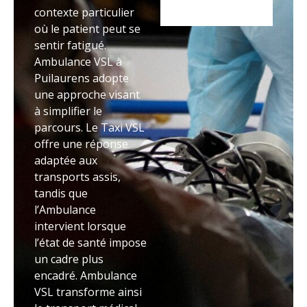
contexte particulier
où le patient peut se
sentir fatigué.
Ambulance VSL à
Puilaurens adopte
une approche visant
à simplifier le
parcours. Le Taxi VSL
offre une réponse
adaptée aux
transports assis,
tandis que
l’Ambulance
intervient lorsque
l’état de santé impose
un cadre plus
encadré. Ambulance
VSL transforme ainsi