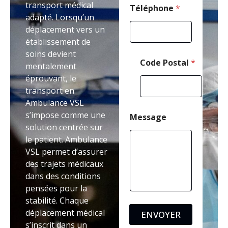
transport médical
Téléphone
*
adapté. Lorsqu’un
déplacement vers un
établissement de
soins devient
Code Postal
*
mentalement
éprouvant, le
transport en
Ambulance VSL
s’impose comme une
Message
solution centrée sur
le patient. Ambulance
VSL permet d’assurer
des trajets médicaux
dans des conditions
pensées pour la
stabilité. Chaque
déplacement médical
ENVOYER
s’inscrit dans un