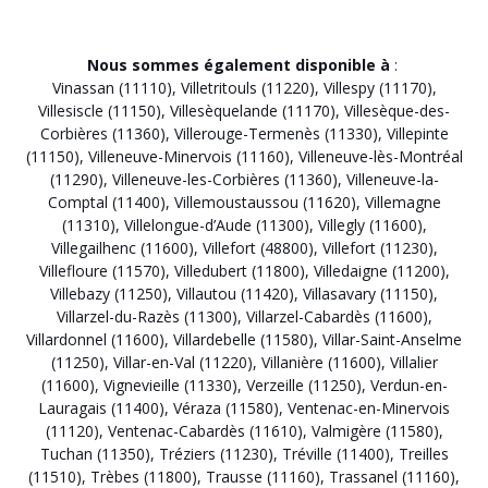
Nous sommes également disponible à
:
Vinassan (11110)
,
Villetritouls (11220)
,
Villespy (11170)
,
Villesiscle (11150)
,
Villesèquelande (11170)
,
Villesèque-des-
Corbières (11360)
,
Villerouge-Termenès (11330)
,
Villepinte
(11150)
,
Villeneuve-Minervois (11160)
,
Villeneuve-lès-Montréal
(11290)
,
Villeneuve-les-Corbières (11360)
,
Villeneuve-la-
Comptal (11400)
,
Villemoustaussou (11620)
,
Villemagne
(11310)
,
Villelongue-d’Aude (11300)
,
Villegly (11600)
,
Villegailhenc (11600)
,
Villefort (48800)
,
Villefort (11230)
,
Villefloure (11570)
,
Villedubert (11800)
,
Villedaigne (11200)
,
Villebazy (11250)
,
Villautou (11420)
,
Villasavary (11150)
,
Villarzel-du-Razès (11300)
,
Villarzel-Cabardès (11600)
,
Villardonnel (11600)
,
Villardebelle (11580)
,
Villar-Saint-Anselme
(11250)
,
Villar-en-Val (11220)
,
Villanière (11600)
,
Villalier
(11600)
,
Vignevieille (11330)
,
Verzeille (11250)
,
Verdun-en-
Lauragais (11400)
,
Véraza (11580)
,
Ventenac-en-Minervois
(11120)
,
Ventenac-Cabardès (11610)
,
Valmigère (11580)
,
Tuchan (11350)
,
Tréziers (11230)
,
Tréville (11400)
,
Treilles
(11510)
,
Trèbes (11800)
,
Trausse (11160)
,
Trassanel (11160)
,