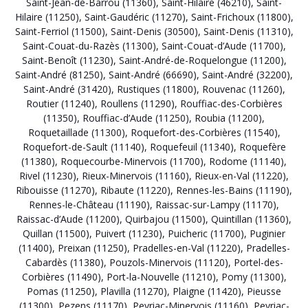
Saint-Jean-de-Barrou (11360)
,
Saint-Hilaire (46210)
,
Saint-
Hilaire (11250)
,
Saint-Gaudéric (11270)
,
Saint-Frichoux (11800)
,
Saint-Ferriol (11500)
,
Saint-Denis (30500)
,
Saint-Denis (11310)
,
Saint-Couat-du-Razès (11300)
,
Saint-Couat-d’Aude (11700)
,
Saint-Benoît (11230)
,
Saint-André-de-Roquelongue (11200)
,
Saint-André (81250)
,
Saint-André (66690)
,
Saint-André (32200)
,
Saint-André (31420)
,
Rustiques (11800)
,
Rouvenac (11260)
,
Routier (11240)
,
Roullens (11290)
,
Rouffiac-des-Corbières
(11350)
,
Rouffiac-d’Aude (11250)
,
Roubia (11200)
,
Roquetaillade (11300)
,
Roquefort-des-Corbières (11540)
,
Roquefort-de-Sault (11140)
,
Roquefeuil (11340)
,
Roquefère
(11380)
,
Roquecourbe-Minervois (11700)
,
Rodome (11140)
,
Rivel (11230)
,
Rieux-Minervois (11160)
,
Rieux-en-Val (11220)
,
Ribouisse (11270)
,
Ribaute (11220)
,
Rennes-les-Bains (11190)
,
Rennes-le-Château (11190)
,
Raissac-sur-Lampy (11170)
,
Raissac-d’Aude (11200)
,
Quirbajou (11500)
,
Quintillan (11360)
,
Quillan (11500)
,
Puivert (11230)
,
Puicheric (11700)
,
Puginier
(11400)
,
Preixan (11250)
,
Pradelles-en-Val (11220)
,
Pradelles-
Cabardès (11380)
,
Pouzols-Minervois (11120)
,
Portel-des-
Corbières (11490)
,
Port-la-Nouvelle (11210)
,
Pomy (11300)
,
Pomas (11250)
,
Plavilla (11270)
,
Plaigne (11420)
,
Pieusse
(11300)
,
Pezens (11170)
,
Peyriac-Minervois (11160)
,
Peyriac-