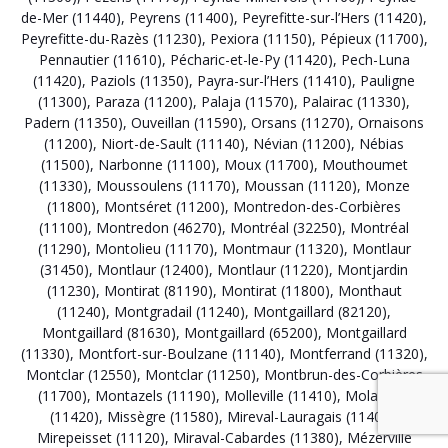
de-Mer (11440)
,
Peyrens (11400)
,
Peyrefitte-sur-l’Hers (11420)
,
Peyrefitte-du-Razès (11230)
,
Pexiora (11150)
,
Pépieux (11700)
,
Pennautier (11610)
,
Pécharic-et-le-Py (11420)
,
Pech-Luna
(11420)
,
Paziols (11350)
,
Payra-sur-l’Hers (11410)
,
Pauligne
(11300)
,
Paraza (11200)
,
Palaja (11570)
,
Palairac (11330)
,
Padern (11350)
,
Ouveillan (11590)
,
Orsans (11270)
,
Ornaisons
(11200)
,
Niort-de-Sault (11140)
,
Névian (11200)
,
Nébias
(11500)
,
Narbonne (11100)
,
Moux (11700)
,
Mouthoumet
(11330)
,
Moussoulens (11170)
,
Moussan (11120)
,
Monze
(11800)
,
Montséret (11200)
,
Montredon-des-Corbières
(11100)
,
Montredon (46270)
,
Montréal (32250)
,
Montréal
(11290)
,
Montolieu (11170)
,
Montmaur (11320)
,
Montlaur
(31450)
,
Montlaur (12400)
,
Montlaur (11220)
,
Montjardin
(11230)
,
Montirat (81190)
,
Montirat (11800)
,
Monthaut
(11240)
,
Montgradail (11240)
,
Montgaillard (82120)
,
Montgaillard (81630)
,
Montgaillard (65200)
,
Montgaillard
(11330)
,
Montfort-sur-Boulzane (11140)
,
Montferrand (11320)
,
Montclar (12550)
,
Montclar (11250)
,
Montbrun-des-Corbières
(11700)
,
Montazels (11190)
,
Molleville (11410)
,
Molandier
(11420)
,
Missègre (11580)
,
Mireval-Lauragais (11400)
,
Mirepeisset (11120)
,
Miraval-Cabardes (11380)
,
Mézerville