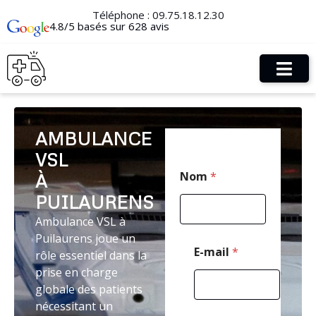
Téléphone :
09.75.18.12.30
4.8/5 basés sur 628 avis
AMBULANCE
VSL
C
Nom
*
À
o
d
PUILAURENS
e
*
Ambulance VSL à
M
Puilaurens joue un
e
E-mail
*
rôle essentiel dans la
s
prise en charge
s
a
globale des patients
g
nécessitant un
e