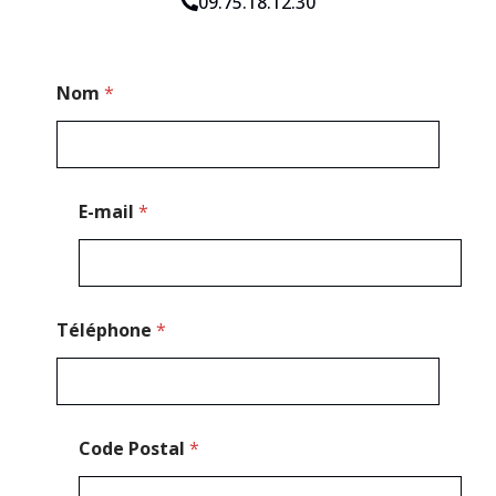
09.75.18.12.30
C
Nom
*
o
d
e
*
*
E-mail
*
Téléphone
*
Code Postal
*