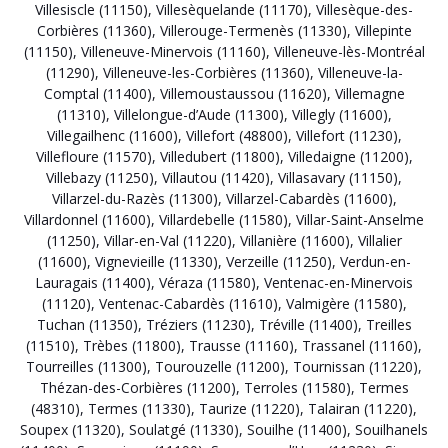
Villesiscle (11150)
,
Villesèquelande (11170)
,
Villesèque-des-
Corbières (11360)
,
Villerouge-Termenès (11330)
,
Villepinte
(11150)
,
Villeneuve-Minervois (11160)
,
Villeneuve-lès-Montréal
(11290)
,
Villeneuve-les-Corbières (11360)
,
Villeneuve-la-
Comptal (11400)
,
Villemoustaussou (11620)
,
Villemagne
(11310)
,
Villelongue-d’Aude (11300)
,
Villegly (11600)
,
Villegailhenc (11600)
,
Villefort (48800)
,
Villefort (11230)
,
Villefloure (11570)
,
Villedubert (11800)
,
Villedaigne (11200)
,
Villebazy (11250)
,
Villautou (11420)
,
Villasavary (11150)
,
Villarzel-du-Razès (11300)
,
Villarzel-Cabardès (11600)
,
Villardonnel (11600)
,
Villardebelle (11580)
,
Villar-Saint-Anselme
(11250)
,
Villar-en-Val (11220)
,
Villanière (11600)
,
Villalier
(11600)
,
Vignevieille (11330)
,
Verzeille (11250)
,
Verdun-en-
Lauragais (11400)
,
Véraza (11580)
,
Ventenac-en-Minervois
(11120)
,
Ventenac-Cabardès (11610)
,
Valmigère (11580)
,
Tuchan (11350)
,
Tréziers (11230)
,
Tréville (11400)
,
Treilles
(11510)
,
Trèbes (11800)
,
Trausse (11160)
,
Trassanel (11160)
,
Tourreilles (11300)
,
Tourouzelle (11200)
,
Tournissan (11220)
,
Thézan-des-Corbières (11200)
,
Terroles (11580)
,
Termes
(48310)
,
Termes (11330)
,
Taurize (11220)
,
Talairan (11220)
,
Soupex (11320)
,
Soulatgé (11330)
,
Souilhe (11400)
,
Souilhanels