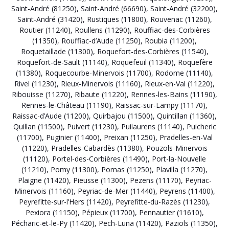
Saint-André (81250)
,
Saint-André (66690)
,
Saint-André (32200)
,
Saint-André (31420)
,
Rustiques (11800)
,
Rouvenac (11260)
,
Routier (11240)
,
Roullens (11290)
,
Rouffiac-des-Corbières
(11350)
,
Rouffiac-d’Aude (11250)
,
Roubia (11200)
,
Roquetaillade (11300)
,
Roquefort-des-Corbières (11540)
,
Roquefort-de-Sault (11140)
,
Roquefeuil (11340)
,
Roquefère
(11380)
,
Roquecourbe-Minervois (11700)
,
Rodome (11140)
,
Rivel (11230)
,
Rieux-Minervois (11160)
,
Rieux-en-Val (11220)
,
Ribouisse (11270)
,
Ribaute (11220)
,
Rennes-les-Bains (11190)
,
Rennes-le-Château (11190)
,
Raissac-sur-Lampy (11170)
,
Raissac-d’Aude (11200)
,
Quirbajou (11500)
,
Quintillan (11360)
,
Quillan (11500)
,
Puivert (11230)
,
Puilaurens (11140)
,
Puicheric
(11700)
,
Puginier (11400)
,
Preixan (11250)
,
Pradelles-en-Val
(11220)
,
Pradelles-Cabardès (11380)
,
Pouzols-Minervois
(11120)
,
Portel-des-Corbières (11490)
,
Port-la-Nouvelle
(11210)
,
Pomy (11300)
,
Pomas (11250)
,
Plavilla (11270)
,
Plaigne (11420)
,
Pieusse (11300)
,
Pezens (11170)
,
Peyriac-
Minervois (11160)
,
Peyriac-de-Mer (11440)
,
Peyrens (11400)
,
Peyrefitte-sur-l’Hers (11420)
,
Peyrefitte-du-Razès (11230)
,
Pexiora (11150)
,
Pépieux (11700)
,
Pennautier (11610)
,
Pécharic-et-le-Py (11420)
,
Pech-Luna (11420)
,
Paziols (11350)
,