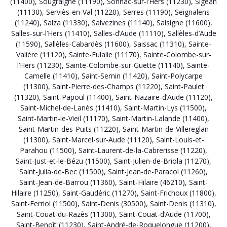
(11400)
,
Sougraigne (11190)
,
Sonnac-sur-l’Hers (11230)
,
Sigean
(11130)
,
Serviès-en-Val (11220)
,
Serres (11190)
,
Seignalens
(11240)
,
Salza (11330)
,
Salvezines (11140)
,
Salsigne (11600)
,
Salles-sur-l’Hers (11410)
,
Salles-d’Aude (11110)
,
Sallèles-d’Aude
(11590)
,
Sallèles-Cabardès (11600)
,
Saissac (11310)
,
Sainte-
Valière (11120)
,
Sainte-Eulalie (11170)
,
Sainte-Colombe-sur-
l’Hers (11230)
,
Sainte-Colombe-sur-Guette (11140)
,
Sainte-
Camelle (11410)
,
Saint-Sernin (11420)
,
Saint-Polycarpe
(11300)
,
Saint-Pierre-des-Champs (11220)
,
Saint-Paulet
(11320)
,
Saint-Papoul (11400)
,
Saint-Nazaire-d’Aude (11120)
,
Saint-Michel-de-Lanès (11410)
,
Saint-Martin-Lys (11500)
,
Saint-Martin-le-Vieil (11170)
,
Saint-Martin-Lalande (11400)
,
Saint-Martin-des-Puits (11220)
,
Saint-Martin-de-Villereglan
(11300)
,
Saint-Marcel-sur-Aude (11120)
,
Saint-Louis-et-
Parahou (11500)
,
Saint-Laurent-de-la-Cabrerisse (11220)
,
Saint-Just-et-le-Bézu (11500)
,
Saint-Julien-de-Briola (11270)
,
Saint-Julia-de-Bec (11500)
,
Saint-Jean-de-Paracol (11260)
,
Saint-Jean-de-Barrou (11360)
,
Saint-Hilaire (46210)
,
Saint-
Hilaire (11250)
,
Saint-Gaudéric (11270)
,
Saint-Frichoux (11800)
,
Saint-Ferriol (11500)
,
Saint-Denis (30500)
,
Saint-Denis (11310)
,
Saint-Couat-du-Razès (11300)
,
Saint-Couat-d’Aude (11700)
,
Saint-Benoît (11230)
,
Saint-André-de-Roquelongue (11200)
,