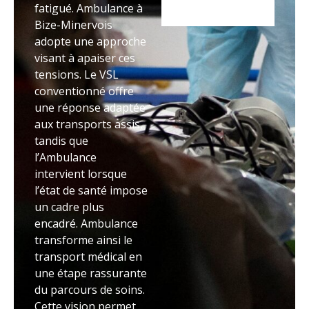
fatigué. Ambulance à
Bize-Minervois
adopte une approche
visant à apaiser ces
tensions. Le VSL
conventionné offre
une réponse adaptée
aux transports assis,
tandis que
l’Ambulance
intervient lorsque
l’état de santé impose
un cadre plus
encadré. Ambulance
transforme ainsi le
transport médical en
une étape rassurante
du parcours de soins.
Cette vision permet