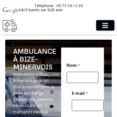
Téléphone :
09.75.18.12.30
4.8/5 basés sur 628 avis
AMBULANCE
À BIZE-
E
Nom
*
MINERVOIS
-
m
Ambulance à Bize-
a
Minervois joue un
i
l
rôle essentiel dans la
C
prise en charge
E-mail
*
o
globale des patients
d
nécessitant un
e
T
transport médical
é