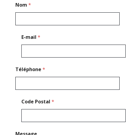
*
Nom
*
M
e
s
s
a
g
E-mail
*
e
N
o
m
Téléphone
*
Code Postal
*
Message