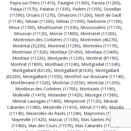
Payra-sur-l’Hers (11410)
,
Pauligne (11300)
,
Paraza (11200)
,
Palaja (11570)
,
Palairac (11330)
,
Padern (11350)
,
Ouveillan
(11590)
,
Orsans (11270)
,
Ornaisons (11200)
,
Niort-de-Sault
(11140)
,
Névian (11200)
,
Nébias (11500)
,
Narbonne (11100)
,
Moux (11700)
,
Mouthoumet (11330)
,
Moussoulens (11170)
,
Moussan (11120)
,
Monze (11800)
,
Montséret (11200)
,
Montredon-des-Corbières (11100)
,
Montredon (46270)
,
Montréal (32250)
,
Montréal (11290)
,
Montolieu (11170)
,
Montmaur (11320)
,
Montlaur (31450)
,
Montlaur (12400)
,
Montlaur (11220)
,
Montjardin (11230)
,
Montirat (81190)
,
Montirat (11800)
,
Monthaut (11240)
,
Montgradail (11240)
,
Montgaillard (82120)
,
Montgaillard (81630)
,
Montgaillard
(65200)
,
Montgaillard (11330)
,
Montfort-sur-Boulzane (11140)
,
Montferrand (11320)
,
Montclar (12550)
,
Montclar (11250)
,
Montbrun-des-Corbières (11700)
,
Montazels (11190)
,
Molleville (11410)
,
Molandier (11420)
,
Missègre (11580)
,
Mireval-Lauragais (11400)
,
Mirepeisset (11120)
,
Miraval-
Cabardes (11380)
,
Mézerville (11410)
,
Mérial (11140)
,
Mazuby
(11140)
,
Mazerolles-du-Razès (11240)
,
Mayronnes (11220)
,
Mayreville (11420)
,
Massac (11330)
,
Mas-Saintes-Puelles
(11400)
,
Mas-des-Cours (11570)
,
Mas-Cabardès (11380)
,