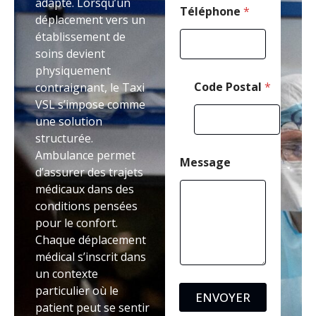
adapté. Lorsqu’un
l
Téléphone
*
déplacement vers un
é
établissement de
p
h
soins devient
o
physiquement
n
Code Postal
*
contraignant, le Taxi
e
VSL s’impose comme
une solution
structurée.
Ambulance permet
Message
d’assurer des trajets
médicaux dans des
conditions pensées
pour le confort.
Chaque déplacement
médical s’inscrit dans
un contexte
particulier où le
ENVOYER
patient peut se sentir