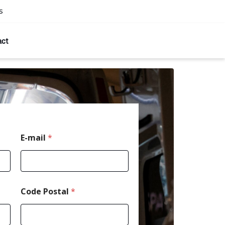
s
act
E
E-mail
*
-
m
a
i
l
*
Code Postal
*
*