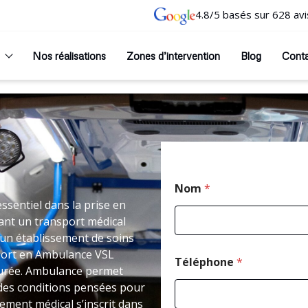
4.8/5 basés sur 628 avi
Nos réalisations
Zones d’intervention
Blog
Cont
Nom
*
essentiel dans la prise en
ant un transport médical
un établissement de soins
nsport en Ambulance VSL
Téléphone
*
turée. Ambulance permet
 des conditions pensées pour
cement médical s’inscrit dans