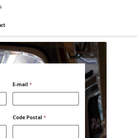
s
act
*
E-mail
*
M
e
s
s
a
g
Code Postal
*
e
*