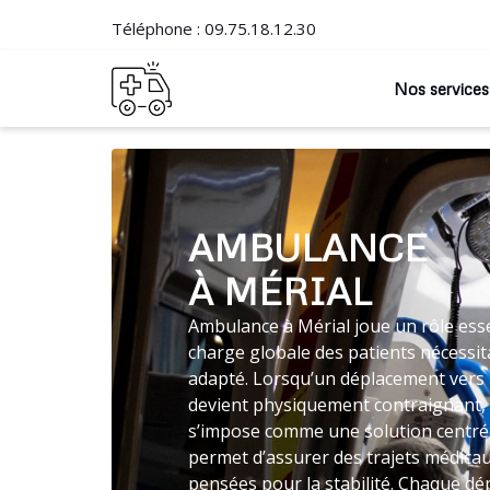
Téléphone :
09.75.18.12.30
Nos services
AMBULANCE
À MÉRIAL
Ambulance à Mérial joue un rôle esse
charge globale des patients nécessit
adapté. Lorsqu’un déplacement vers 
devient physiquement contraignant, 
s’impose comme une solution centrée
permet d’assurer des trajets médica
pensées pour la stabilité. Chaque dé