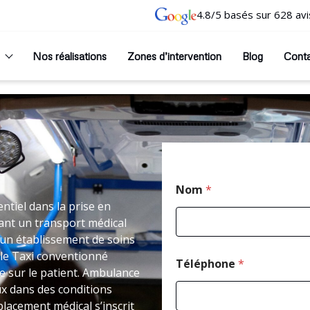
4.8/5 basés sur 628 avi
Nos réalisations
Zones d’intervention
Blog
Cont
Nom
*
ntiel dans la prise en
ant un transport médical
un établissement de soins
le Taxi conventionné
Téléphone
*
 sur le patient. Ambulance
ux dans des conditions
placement médical s’inscrit