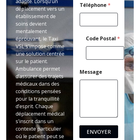
adapté. Lorsqu’un
t
Téléphone
*
déplacement vers un
a
établissement de
l
T
soins devient
é
mentalement
l
Code Postal
*
éprouvant, le Taxi
é
VSL s’impose comme
p
h
une solution centrée
o
sur le patient.
n
Ambulance permet
e
Message
d’assurer des trajets
médicaux dans des
conditions pensées
pour la tranquillité
d’esprit. Chaque
déplacement médical
s’inscrit dans un
contexte particulier
ENVOYER
où le patient peut se