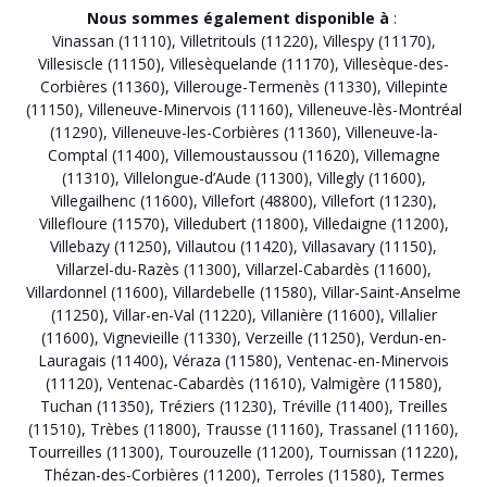
Nous sommes également disponible à
:
Vinassan (11110)
,
Villetritouls (11220)
,
Villespy (11170)
,
Villesiscle (11150)
,
Villesèquelande (11170)
,
Villesèque-des-
Corbières (11360)
,
Villerouge-Termenès (11330)
,
Villepinte
(11150)
,
Villeneuve-Minervois (11160)
,
Villeneuve-lès-Montréal
(11290)
,
Villeneuve-les-Corbières (11360)
,
Villeneuve-la-
Comptal (11400)
,
Villemoustaussou (11620)
,
Villemagne
(11310)
,
Villelongue-d’Aude (11300)
,
Villegly (11600)
,
Villegailhenc (11600)
,
Villefort (48800)
,
Villefort (11230)
,
Villefloure (11570)
,
Villedubert (11800)
,
Villedaigne (11200)
,
Villebazy (11250)
,
Villautou (11420)
,
Villasavary (11150)
,
Villarzel-du-Razès (11300)
,
Villarzel-Cabardès (11600)
,
Villardonnel (11600)
,
Villardebelle (11580)
,
Villar-Saint-Anselme
(11250)
,
Villar-en-Val (11220)
,
Villanière (11600)
,
Villalier
(11600)
,
Vignevieille (11330)
,
Verzeille (11250)
,
Verdun-en-
Lauragais (11400)
,
Véraza (11580)
,
Ventenac-en-Minervois
(11120)
,
Ventenac-Cabardès (11610)
,
Valmigère (11580)
,
Tuchan (11350)
,
Tréziers (11230)
,
Tréville (11400)
,
Treilles
(11510)
,
Trèbes (11800)
,
Trausse (11160)
,
Trassanel (11160)
,
Tourreilles (11300)
,
Tourouzelle (11200)
,
Tournissan (11220)
,
Thézan-des-Corbières (11200)
,
Terroles (11580)
,
Termes