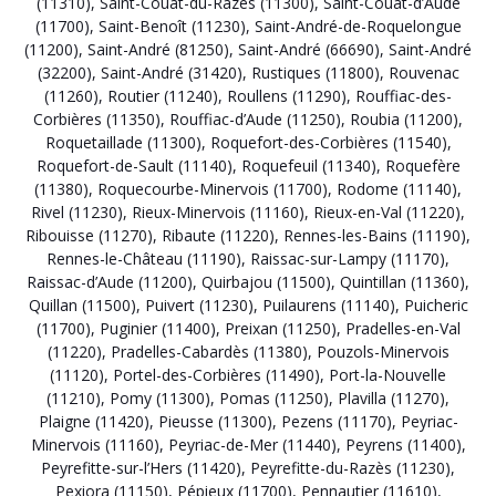
(11310)
,
Saint-Couat-du-Razès (11300)
,
Saint-Couat-d’Aude
(11700)
,
Saint-Benoît (11230)
,
Saint-André-de-Roquelongue
(11200)
,
Saint-André (81250)
,
Saint-André (66690)
,
Saint-André
(32200)
,
Saint-André (31420)
,
Rustiques (11800)
,
Rouvenac
(11260)
,
Routier (11240)
,
Roullens (11290)
,
Rouffiac-des-
Corbières (11350)
,
Rouffiac-d’Aude (11250)
,
Roubia (11200)
,
Roquetaillade (11300)
,
Roquefort-des-Corbières (11540)
,
Roquefort-de-Sault (11140)
,
Roquefeuil (11340)
,
Roquefère
(11380)
,
Roquecourbe-Minervois (11700)
,
Rodome (11140)
,
Rivel (11230)
,
Rieux-Minervois (11160)
,
Rieux-en-Val (11220)
,
Ribouisse (11270)
,
Ribaute (11220)
,
Rennes-les-Bains (11190)
,
Rennes-le-Château (11190)
,
Raissac-sur-Lampy (11170)
,
Raissac-d’Aude (11200)
,
Quirbajou (11500)
,
Quintillan (11360)
,
Quillan (11500)
,
Puivert (11230)
,
Puilaurens (11140)
,
Puicheric
(11700)
,
Puginier (11400)
,
Preixan (11250)
,
Pradelles-en-Val
(11220)
,
Pradelles-Cabardès (11380)
,
Pouzols-Minervois
(11120)
,
Portel-des-Corbières (11490)
,
Port-la-Nouvelle
(11210)
,
Pomy (11300)
,
Pomas (11250)
,
Plavilla (11270)
,
Plaigne (11420)
,
Pieusse (11300)
,
Pezens (11170)
,
Peyriac-
Minervois (11160)
,
Peyriac-de-Mer (11440)
,
Peyrens (11400)
,
Peyrefitte-sur-l’Hers (11420)
,
Peyrefitte-du-Razès (11230)
,
Pexiora (11150)
,
Pépieux (11700)
,
Pennautier (11610)
,