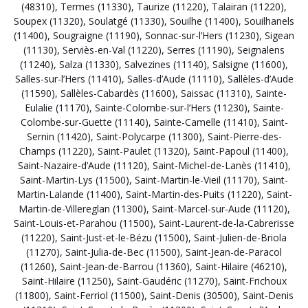
(48310)
,
Termes (11330)
,
Taurize (11220)
,
Talairan (11220)
,
Soupex (11320)
,
Soulatgé (11330)
,
Souilhe (11400)
,
Souilhanels
(11400)
,
Sougraigne (11190)
,
Sonnac-sur-l’Hers (11230)
,
Sigean
(11130)
,
Serviès-en-Val (11220)
,
Serres (11190)
,
Seignalens
(11240)
,
Salza (11330)
,
Salvezines (11140)
,
Salsigne (11600)
,
Salles-sur-l’Hers (11410)
,
Salles-d’Aude (11110)
,
Sallèles-d’Aude
(11590)
,
Sallèles-Cabardès (11600)
,
Saissac (11310)
,
Sainte-
Eulalie (11170)
,
Sainte-Colombe-sur-l’Hers (11230)
,
Sainte-
Colombe-sur-Guette (11140)
,
Sainte-Camelle (11410)
,
Saint-
Sernin (11420)
,
Saint-Polycarpe (11300)
,
Saint-Pierre-des-
Champs (11220)
,
Saint-Paulet (11320)
,
Saint-Papoul (11400)
,
Saint-Nazaire-d’Aude (11120)
,
Saint-Michel-de-Lanès (11410)
,
Saint-Martin-Lys (11500)
,
Saint-Martin-le-Vieil (11170)
,
Saint-
Martin-Lalande (11400)
,
Saint-Martin-des-Puits (11220)
,
Saint-
Martin-de-Villereglan (11300)
,
Saint-Marcel-sur-Aude (11120)
,
Saint-Louis-et-Parahou (11500)
,
Saint-Laurent-de-la-Cabrerisse
(11220)
,
Saint-Just-et-le-Bézu (11500)
,
Saint-Julien-de-Briola
(11270)
,
Saint-Julia-de-Bec (11500)
,
Saint-Jean-de-Paracol
(11260)
,
Saint-Jean-de-Barrou (11360)
,
Saint-Hilaire (46210)
,
Saint-Hilaire (11250)
,
Saint-Gaudéric (11270)
,
Saint-Frichoux
(11800)
,
Saint-Ferriol (11500)
,
Saint-Denis (30500)
,
Saint-Denis