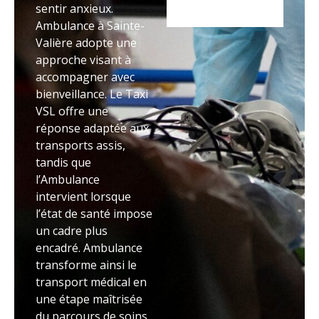
sentir anxieux.
Ambulance à Sainte-
Valière adopte une
approche visant à
accompagner avec
bienveillance. Le Taxi
VSL offre une
réponse adaptée aux
transports assis,
tandis que
l’Ambulance
intervient lorsque
l’état de santé impose
un cadre plus
encadré. Ambulance
transforme ainsi le
transport médical en
une étape maîtrisée
du parcours de soins.