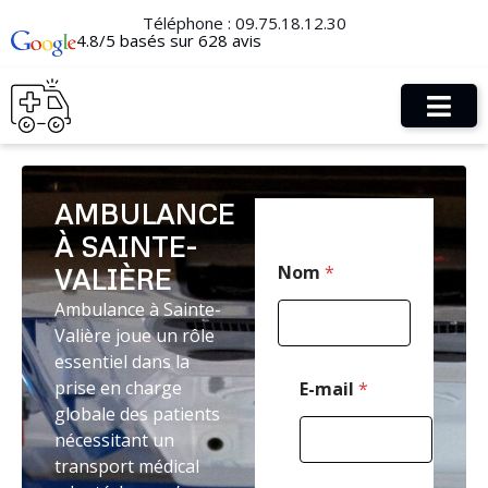
Téléphone :
09.75.18.12.30
4.8/5 basés sur 628 avis
AMBULANCE
À SAINTE-
T
Nom
*
VALIÈRE
é
l
Ambulance à Sainte-
é
Valière joue un rôle
p
h
essentiel dans la
o
prise en charge
E-mail
*
n
globale des patients
e
nécessitant un
P
o
transport médical
s