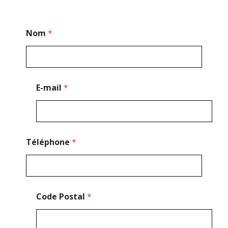
*
Nom
*
*
M
e
s
s
a
E-mail
*
g
e
Téléphone
*
Code Postal
*