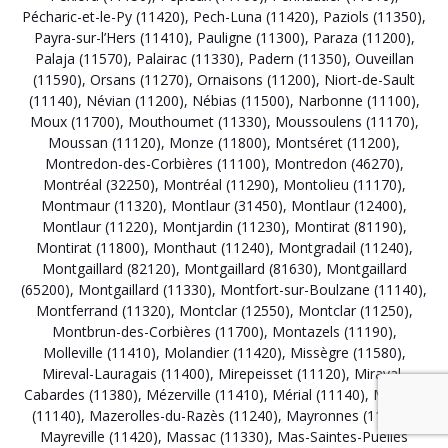
Pécharic-et-le-Py (11420)
,
Pech-Luna (11420)
,
Paziols (11350)
,
Payra-sur-l’Hers (11410)
,
Pauligne (11300)
,
Paraza (11200)
,
Palaja (11570)
,
Palairac (11330)
,
Padern (11350)
,
Ouveillan
(11590)
,
Orsans (11270)
,
Ornaisons (11200)
,
Niort-de-Sault
(11140)
,
Névian (11200)
,
Nébias (11500)
,
Narbonne (11100)
,
Moux (11700)
,
Mouthoumet (11330)
,
Moussoulens (11170)
,
Moussan (11120)
,
Monze (11800)
,
Montséret (11200)
,
Montredon-des-Corbières (11100)
,
Montredon (46270)
,
Montréal (32250)
,
Montréal (11290)
,
Montolieu (11170)
,
Montmaur (11320)
,
Montlaur (31450)
,
Montlaur (12400)
,
Montlaur (11220)
,
Montjardin (11230)
,
Montirat (81190)
,
Montirat (11800)
,
Monthaut (11240)
,
Montgradail (11240)
,
Montgaillard (82120)
,
Montgaillard (81630)
,
Montgaillard
(65200)
,
Montgaillard (11330)
,
Montfort-sur-Boulzane (11140)
,
Montferrand (11320)
,
Montclar (12550)
,
Montclar (11250)
,
Montbrun-des-Corbières (11700)
,
Montazels (11190)
,
Molleville (11410)
,
Molandier (11420)
,
Missègre (11580)
,
Mireval-Lauragais (11400)
,
Mirepeisset (11120)
,
Miraval-
Cabardes (11380)
,
Mézerville (11410)
,
Mérial (11140)
,
Mazuby
(11140)
,
Mazerolles-du-Razès (11240)
,
Mayronnes (11220)
,
Mayreville (11420)
,
Massac (11330)
,
Mas-Saintes-Puelles