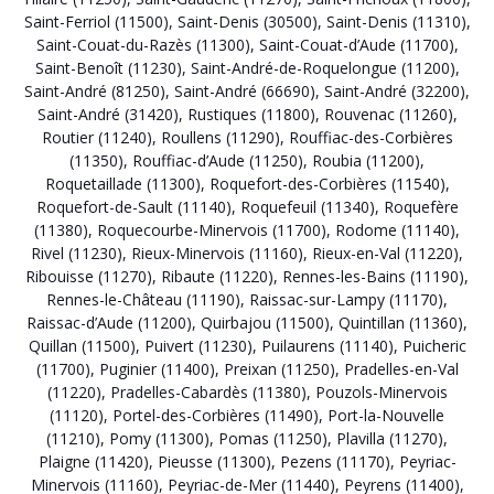
Saint-Ferriol (11500)
,
Saint-Denis (30500)
,
Saint-Denis (11310)
,
Saint-Couat-du-Razès (11300)
,
Saint-Couat-d’Aude (11700)
,
Saint-Benoît (11230)
,
Saint-André-de-Roquelongue (11200)
,
Saint-André (81250)
,
Saint-André (66690)
,
Saint-André (32200)
,
Saint-André (31420)
,
Rustiques (11800)
,
Rouvenac (11260)
,
Routier (11240)
,
Roullens (11290)
,
Rouffiac-des-Corbières
(11350)
,
Rouffiac-d’Aude (11250)
,
Roubia (11200)
,
Roquetaillade (11300)
,
Roquefort-des-Corbières (11540)
,
Roquefort-de-Sault (11140)
,
Roquefeuil (11340)
,
Roquefère
(11380)
,
Roquecourbe-Minervois (11700)
,
Rodome (11140)
,
Rivel (11230)
,
Rieux-Minervois (11160)
,
Rieux-en-Val (11220)
,
Ribouisse (11270)
,
Ribaute (11220)
,
Rennes-les-Bains (11190)
,
Rennes-le-Château (11190)
,
Raissac-sur-Lampy (11170)
,
Raissac-d’Aude (11200)
,
Quirbajou (11500)
,
Quintillan (11360)
,
Quillan (11500)
,
Puivert (11230)
,
Puilaurens (11140)
,
Puicheric
(11700)
,
Puginier (11400)
,
Preixan (11250)
,
Pradelles-en-Val
(11220)
,
Pradelles-Cabardès (11380)
,
Pouzols-Minervois
(11120)
,
Portel-des-Corbières (11490)
,
Port-la-Nouvelle
(11210)
,
Pomy (11300)
,
Pomas (11250)
,
Plavilla (11270)
,
Plaigne (11420)
,
Pieusse (11300)
,
Pezens (11170)
,
Peyriac-
Minervois (11160)
,
Peyriac-de-Mer (11440)
,
Peyrens (11400)
,