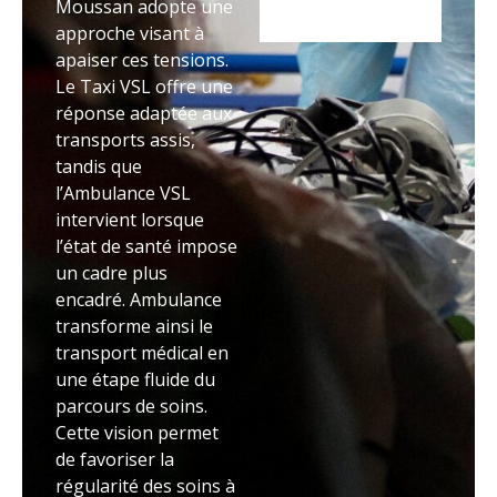
Moussan adopte une
approche visant à
apaiser ces tensions.
Le Taxi VSL offre une
réponse adaptée aux
transports assis,
tandis que
l’Ambulance VSL
intervient lorsque
l’état de santé impose
un cadre plus
encadré. Ambulance
transforme ainsi le
transport médical en
une étape fluide du
parcours de soins.
Cette vision permet
de favoriser la
régularité des soins à