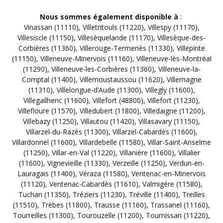
Nous sommes également disponible à
:
Vinassan (11110)
,
Villetritouls (11220)
,
Villespy (11170)
,
Villesiscle (11150)
,
Villesèquelande (11170)
,
Villesèque-des-
Corbières (11360)
,
Villerouge-Termenès (11330)
,
Villepinte
(11150)
,
Villeneuve-Minervois (11160)
,
Villeneuve-lès-Montréal
(11290)
,
Villeneuve-les-Corbières (11360)
,
Villeneuve-la-
Comptal (11400)
,
Villemoustaussou (11620)
,
Villemagne
(11310)
,
Villelongue-d’Aude (11300)
,
Villegly (11600)
,
Villegailhenc (11600)
,
Villefort (48800)
,
Villefort (11230)
,
Villefloure (11570)
,
Villedubert (11800)
,
Villedaigne (11200)
,
Villebazy (11250)
,
Villautou (11420)
,
Villasavary (11150)
,
Villarzel-du-Razès (11300)
,
Villarzel-Cabardès (11600)
,
Villardonnel (11600)
,
Villardebelle (11580)
,
Villar-Saint-Anselme
(11250)
,
Villar-en-Val (11220)
,
Villanière (11600)
,
Villalier
(11600)
,
Vignevieille (11330)
,
Verzeille (11250)
,
Verdun-en-
Lauragais (11400)
,
Véraza (11580)
,
Ventenac-en-Minervois
(11120)
,
Ventenac-Cabardès (11610)
,
Valmigère (11580)
,
Tuchan (11350)
,
Tréziers (11230)
,
Tréville (11400)
,
Treilles
(11510)
,
Trèbes (11800)
,
Trausse (11160)
,
Trassanel (11160)
,
Tourreilles (11300)
,
Tourouzelle (11200)
,
Tournissan (11220)
,