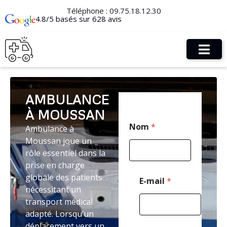
Téléphone :
09.75.18.12.30
4.8/5 basés sur 628 avis
AMBULANCE
À MOUSSAN
P
Nom
*
Ambulance à
o
s
Moussan joue un
t
rôle essentiel dans la
a
prise en charge
l
T
globale des patients
E-mail
*
é
nécessitant un
l
transport médical
é
adapté. Lorsqu’un
p
h
déplacement vers un