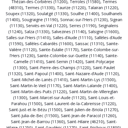
Thézan-des-Corbières (11200)
,
Terroles (11580)
,
Termes
(48310)
,
Termes (11330)
,
Taurize (11220)
,
Talairan (11220)
,
Soupex (11320)
,
Soulatgé (11330)
,
Souilhe (11400)
,
Souilhanels
(11400)
,
Sougraigne (11190)
,
Sonnac-sur-l’Hers (11230)
,
Sigean
(11130)
,
Serviès-en-Val (11220)
,
Serres (11190)
,
Seignalens
(11240)
,
Salza (11330)
,
Salvezines (11140)
,
Salsigne (11600)
,
Salles-sur-l’Hers (11410)
,
Salles-d’Aude (11110)
,
Sallèles-d’Aude
(11590)
,
Sallèles-Cabardès (11600)
,
Saissac (11310)
,
Sainte-
Valière (11120)
,
Sainte-Eulalie (11170)
,
Sainte-Colombe-sur-
l’Hers (11230)
,
Sainte-Colombe-sur-Guette (11140)
,
Sainte-
Camelle (11410)
,
Saint-Sernin (11420)
,
Saint-Polycarpe
(11300)
,
Saint-Pierre-des-Champs (11220)
,
Saint-Paulet
(11320)
,
Saint-Papoul (11400)
,
Saint-Nazaire-d’Aude (11120)
,
Saint-Michel-de-Lanès (11410)
,
Saint-Martin-Lys (11500)
,
Saint-Martin-le-Vieil (11170)
,
Saint-Martin-Lalande (11400)
,
Saint-Martin-des-Puits (11220)
,
Saint-Martin-de-Villereglan
(11300)
,
Saint-Marcel-sur-Aude (11120)
,
Saint-Louis-et-
Parahou (11500)
,
Saint-Laurent-de-la-Cabrerisse (11220)
,
Saint-Just-et-le-Bézu (11500)
,
Saint-Julien-de-Briola (11270)
,
Saint-Julia-de-Bec (11500)
,
Saint-Jean-de-Paracol (11260)
,
Saint-Jean-de-Barrou (11360)
,
Saint-Hilaire (46210)
,
Saint-
Hilaire (11250)
,
Saint-Gaudéric (11270)
,
Saint-Frichoux (11800)
,