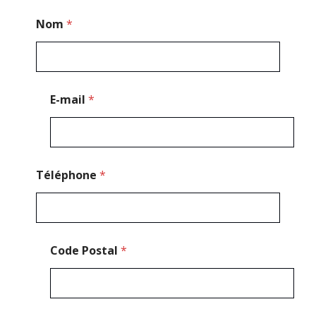
M
Nom
*
e
s
s
a
g
e
E-mail
*
*
P
o
s
t
a
Téléphone
*
l
Code Postal
*