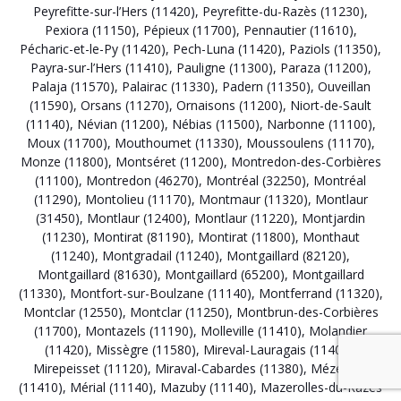
Peyrefitte-sur-l’Hers (11420)
,
Peyrefitte-du-Razès (11230)
,
Pexiora (11150)
,
Pépieux (11700)
,
Pennautier (11610)
,
Pécharic-et-le-Py (11420)
,
Pech-Luna (11420)
,
Paziols (11350)
,
Payra-sur-l’Hers (11410)
,
Pauligne (11300)
,
Paraza (11200)
,
Palaja (11570)
,
Palairac (11330)
,
Padern (11350)
,
Ouveillan
(11590)
,
Orsans (11270)
,
Ornaisons (11200)
,
Niort-de-Sault
(11140)
,
Névian (11200)
,
Nébias (11500)
,
Narbonne (11100)
,
Moux (11700)
,
Mouthoumet (11330)
,
Moussoulens (11170)
,
Monze (11800)
,
Montséret (11200)
,
Montredon-des-Corbières
(11100)
,
Montredon (46270)
,
Montréal (32250)
,
Montréal
(11290)
,
Montolieu (11170)
,
Montmaur (11320)
,
Montlaur
(31450)
,
Montlaur (12400)
,
Montlaur (11220)
,
Montjardin
(11230)
,
Montirat (81190)
,
Montirat (11800)
,
Monthaut
(11240)
,
Montgradail (11240)
,
Montgaillard (82120)
,
Montgaillard (81630)
,
Montgaillard (65200)
,
Montgaillard
(11330)
,
Montfort-sur-Boulzane (11140)
,
Montferrand (11320)
,
Montclar (12550)
,
Montclar (11250)
,
Montbrun-des-Corbières
(11700)
,
Montazels (11190)
,
Molleville (11410)
,
Molandier
(11420)
,
Missègre (11580)
,
Mireval-Lauragais (11400)
,
Mirepeisset (11120)
,
Miraval-Cabardes (11380)
,
Mézerville
(11410)
,
Mérial (11140)
,
Mazuby (11140)
,
Mazerolles-du-Razès