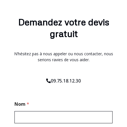
Demandez votre devis
gratuit
N’hésitez pas à nous appeler ou nous contacter, nous
serions ravies de vous aider.
09.75.18.12.30
M
Nom
*
e
s
s
a
g