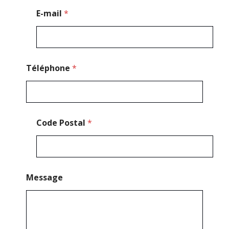
e
E-mail
*
E
-
m
a
i
l
Téléphone
*
Code Postal
*
Message