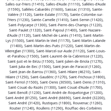
Salles-sur-l’Hers (11410)
,
Salles-d’Aude (11110)
,
Sallèles-d’Aude
(11590)
,
Sallèles-Cabardès (11600)
,
Saissac (11310)
,
Sainte-
Valière (11120)
,
Sainte-Eulalie (11170)
,
Sainte-Colombe-sur-
l’Hers (11230)
,
Sainte-Camelle (11410)
,
Saint-Sernin (11420)
,
Saint-Polycarpe (11300)
,
Saint-Pierre-des-Champs (11220)
,
Saint-Paulet (11320)
,
Saint-Papoul (11400)
,
Saint-Nazaire-
d’Aude (11120)
,
Saint-Michel-de-Lanès (11410)
,
Saint-Martin-
Lys (11500)
,
Saint-Martin-le-Vieil (11170)
,
Saint-Martin-Lalande
(11400)
,
Saint-Martin-des-Puits (11220)
,
Saint-Martin-de-
Villereglan (11300)
,
Saint-Marcel-sur-Aude (11120)
,
Saint-Louis-
et-Parahou (11500)
,
Saint-Laurent-de-la-Cabrerisse (11220)
,
Saint-Just-et-le-Bézu (11500)
,
Saint-Julien-de-Briola (11270)
,
Saint-Julia-de-Bec (11500)
,
Saint-Jean-de-Paracol (11260)
,
Saint-Jean-de-Barrou (11360)
,
Saint-Hilaire (46210)
,
Saint-
Hilaire (11250)
,
Saint-Gaudéric (11270)
,
Saint-Frichoux (11800)
,
Saint-Ferriol (11500)
,
Saint-Denis (30500)
,
Saint-Denis (11310)
,
Saint-Couat-du-Razès (11300)
,
Saint-Couat-d’Aude (11700)
,
Saint-Benoît (11230)
,
Saint-André-de-Roquelongue (11200)
,
Saint-André (81250)
,
Saint-André (66690)
,
Saint-André (32200)
,
Saint-André (31420)
,
Rustiques (11800)
,
Rouvenac (11260)
,
Routier (11240)
,
Roullens (11290)
,
Rouffiac-des-Corbières