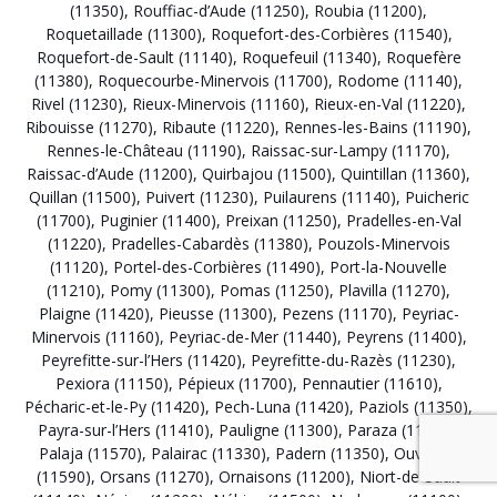
(11350)
,
Rouffiac-d’Aude (11250)
,
Roubia (11200)
,
Roquetaillade (11300)
,
Roquefort-des-Corbières (11540)
,
Roquefort-de-Sault (11140)
,
Roquefeuil (11340)
,
Roquefère
(11380)
,
Roquecourbe-Minervois (11700)
,
Rodome (11140)
,
Rivel (11230)
,
Rieux-Minervois (11160)
,
Rieux-en-Val (11220)
,
Ribouisse (11270)
,
Ribaute (11220)
,
Rennes-les-Bains (11190)
,
Rennes-le-Château (11190)
,
Raissac-sur-Lampy (11170)
,
Raissac-d’Aude (11200)
,
Quirbajou (11500)
,
Quintillan (11360)
,
Quillan (11500)
,
Puivert (11230)
,
Puilaurens (11140)
,
Puicheric
(11700)
,
Puginier (11400)
,
Preixan (11250)
,
Pradelles-en-Val
(11220)
,
Pradelles-Cabardès (11380)
,
Pouzols-Minervois
(11120)
,
Portel-des-Corbières (11490)
,
Port-la-Nouvelle
(11210)
,
Pomy (11300)
,
Pomas (11250)
,
Plavilla (11270)
,
Plaigne (11420)
,
Pieusse (11300)
,
Pezens (11170)
,
Peyriac-
Minervois (11160)
,
Peyriac-de-Mer (11440)
,
Peyrens (11400)
,
Peyrefitte-sur-l’Hers (11420)
,
Peyrefitte-du-Razès (11230)
,
Pexiora (11150)
,
Pépieux (11700)
,
Pennautier (11610)
,
Pécharic-et-le-Py (11420)
,
Pech-Luna (11420)
,
Paziols (11350)
,
Payra-sur-l’Hers (11410)
,
Pauligne (11300)
,
Paraza (11200)
,
Palaja (11570)
,
Palairac (11330)
,
Padern (11350)
,
Ouveillan
(11590)
,
Orsans (11270)
,
Ornaisons (11200)
,
Niort-de-Sault