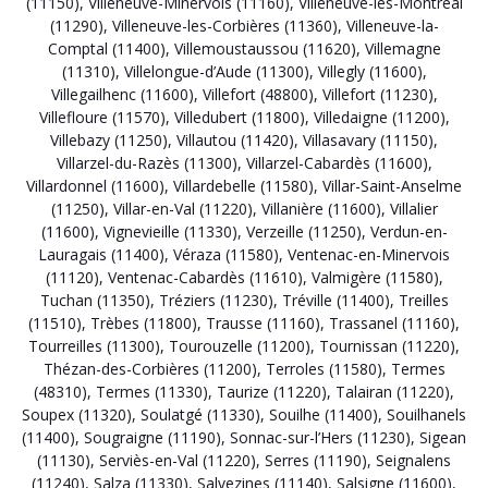
(11150)
,
Villeneuve-Minervois (11160)
,
Villeneuve-lès-Montréal
(11290)
,
Villeneuve-les-Corbières (11360)
,
Villeneuve-la-
Comptal (11400)
,
Villemoustaussou (11620)
,
Villemagne
(11310)
,
Villelongue-d’Aude (11300)
,
Villegly (11600)
,
Villegailhenc (11600)
,
Villefort (48800)
,
Villefort (11230)
,
Villefloure (11570)
,
Villedubert (11800)
,
Villedaigne (11200)
,
Villebazy (11250)
,
Villautou (11420)
,
Villasavary (11150)
,
Villarzel-du-Razès (11300)
,
Villarzel-Cabardès (11600)
,
Villardonnel (11600)
,
Villardebelle (11580)
,
Villar-Saint-Anselme
(11250)
,
Villar-en-Val (11220)
,
Villanière (11600)
,
Villalier
(11600)
,
Vignevieille (11330)
,
Verzeille (11250)
,
Verdun-en-
Lauragais (11400)
,
Véraza (11580)
,
Ventenac-en-Minervois
(11120)
,
Ventenac-Cabardès (11610)
,
Valmigère (11580)
,
Tuchan (11350)
,
Tréziers (11230)
,
Tréville (11400)
,
Treilles
(11510)
,
Trèbes (11800)
,
Trausse (11160)
,
Trassanel (11160)
,
Tourreilles (11300)
,
Tourouzelle (11200)
,
Tournissan (11220)
,
Thézan-des-Corbières (11200)
,
Terroles (11580)
,
Termes
(48310)
,
Termes (11330)
,
Taurize (11220)
,
Talairan (11220)
,
Soupex (11320)
,
Soulatgé (11330)
,
Souilhe (11400)
,
Souilhanels
(11400)
,
Sougraigne (11190)
,
Sonnac-sur-l’Hers (11230)
,
Sigean
(11130)
,
Serviès-en-Val (11220)
,
Serres (11190)
,
Seignalens
(11240)
,
Salza (11330)
,
Salvezines (11140)
,
Salsigne (11600)
,