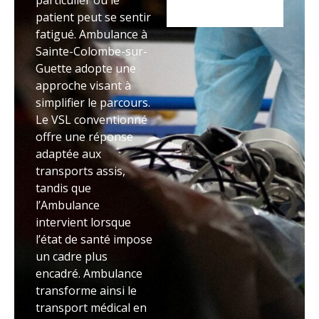
particulier où le
patient peut se sentir
fatigué. Ambulance à
Sainte-Colombe-sur-
Guette adopte une
approche visant à
simplifier le parcours.
Le VSL conventionné
offre une réponse
adaptée aux
transports assis,
tandis que
l’Ambulance
intervient lorsque
l’état de santé impose
un cadre plus
encadré. Ambulance
transforme ainsi le
transport médical en