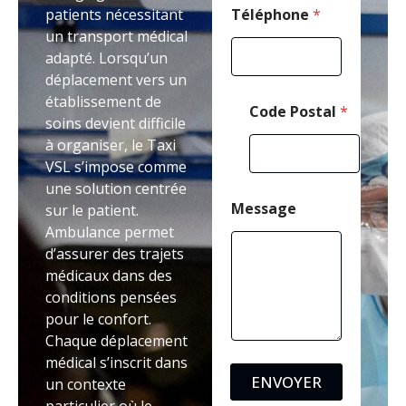
e
patients nécessitant
Téléphone
*
E
un transport médical
-
adapté. Lorsqu’un
m
déplacement vers un
a
i
établissement de
Code Postal
*
l
soins devient difficile
à organiser, le Taxi
VSL s’impose comme
une solution centrée
Message
sur le patient.
Ambulance permet
d’assurer des trajets
médicaux dans des
conditions pensées
pour le confort.
Chaque déplacement
médical s’inscrit dans
ENVOYER
un contexte