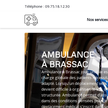
Téléphone :
09.75.18.12.30
Nos services
AMBULANCE
À BRASSAC
Ambulance à Brassac joue un rôle ess
charge globale des patients nécessit
adapté. Lorsqu’un déplacement vers 
devient difficile à organiser, le VSL
structurée. Ambulance permet d’assu
dans des conditions pensées pour le
déplacement médical s’inscrit dans un