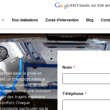
4.8/5 basés sur 628 avi
Nos réalisations
Zones d’intervention
Blog
Cont
Nom
*
entiel dans la prise en
ant un transport médical
un établissement de soins
 s’impose comme une solution
Téléphone
*
rer des trajets médicaux
 confort. Chaque
 contexte particulier où le