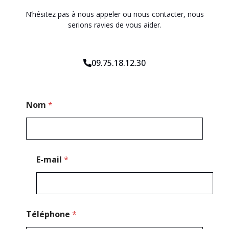
N’hésitez pas à nous appeler ou nous contacter, nous
serions ravies de vous aider.
09.75.18.12.30
P
Nom
*
o
s
t
a
l
T
E-mail
*
é
l
é
p
h
o
Téléphone
*
n