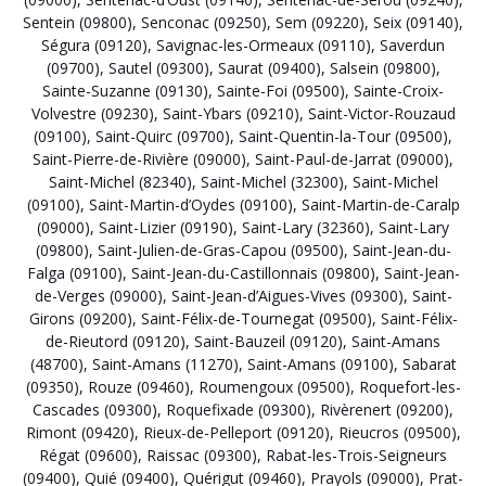
Sentein (09800)
,
Senconac (09250)
,
Sem (09220)
,
Seix (09140)
,
Ségura (09120)
,
Savignac-les-Ormeaux (09110)
,
Saverdun
(09700)
,
Sautel (09300)
,
Saurat (09400)
,
Salsein (09800)
,
Sainte-Suzanne (09130)
,
Sainte-Foi (09500)
,
Sainte-Croix-
Volvestre (09230)
,
Saint-Ybars (09210)
,
Saint-Victor-Rouzaud
(09100)
,
Saint-Quirc (09700)
,
Saint-Quentin-la-Tour (09500)
,
Saint-Pierre-de-Rivière (09000)
,
Saint-Paul-de-Jarrat (09000)
,
Saint-Michel (82340)
,
Saint-Michel (32300)
,
Saint-Michel
(09100)
,
Saint-Martin-d’Oydes (09100)
,
Saint-Martin-de-Caralp
(09000)
,
Saint-Lizier (09190)
,
Saint-Lary (32360)
,
Saint-Lary
(09800)
,
Saint-Julien-de-Gras-Capou (09500)
,
Saint-Jean-du-
Falga (09100)
,
Saint-Jean-du-Castillonnais (09800)
,
Saint-Jean-
de-Verges (09000)
,
Saint-Jean-d’Aigues-Vives (09300)
,
Saint-
Girons (09200)
,
Saint-Félix-de-Tournegat (09500)
,
Saint-Félix-
de-Rieutord (09120)
,
Saint-Bauzeil (09120)
,
Saint-Amans
(48700)
,
Saint-Amans (11270)
,
Saint-Amans (09100)
,
Sabarat
(09350)
,
Rouze (09460)
,
Roumengoux (09500)
,
Roquefort-les-
Cascades (09300)
,
Roquefixade (09300)
,
Rivèrenert (09200)
,
Rimont (09420)
,
Rieux-de-Pelleport (09120)
,
Rieucros (09500)
,
Régat (09600)
,
Raissac (09300)
,
Rabat-les-Trois-Seigneurs
(09400)
,
Quié (09400)
,
Quérigut (09460)
,
Prayols (09000)
,
Prat-