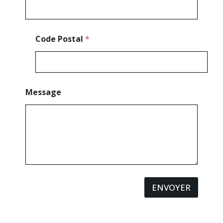
e
N
o
m
Code Postal
*
Message
ENVOYER