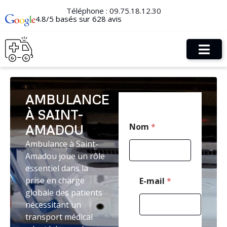
Téléphone :
09.75.18.12.30
4.8/5 basés sur 628 avis
AMBULANCE
À SAINT-
P
Nom
*
AMADOU
o
s
Ambulance à Saint-
t
Amadou joue un rôle
a
l
essentiel dans la
P
prise en charge
E-mail
*
o
globale des patients
s
nécessitant un
t
a
transport médical
l