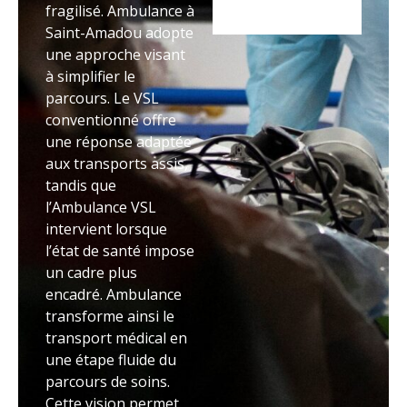
fragilisé. Ambulance à
Saint-Amadou adopte
une approche visant
à simplifier le
parcours. Le VSL
conventionné offre
une réponse adaptée
aux transports assis,
tandis que
l’Ambulance VSL
intervient lorsque
l’état de santé impose
un cadre plus
encadré. Ambulance
transforme ainsi le
transport médical en
une étape fluide du
parcours de soins.
Cette vision permet