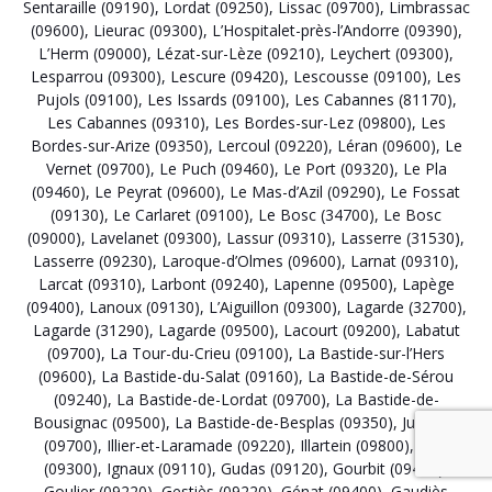
Sentaraille (09190)
,
Lordat (09250)
,
Lissac (09700)
,
Limbrassac
(09600)
,
Lieurac (09300)
,
L’Hospitalet-près-l’Andorre (09390)
,
L’Herm (09000)
,
Lézat-sur-Lèze (09210)
,
Leychert (09300)
,
Lesparrou (09300)
,
Lescure (09420)
,
Lescousse (09100)
,
Les
Pujols (09100)
,
Les Issards (09100)
,
Les Cabannes (81170)
,
Les Cabannes (09310)
,
Les Bordes-sur-Lez (09800)
,
Les
Bordes-sur-Arize (09350)
,
Lercoul (09220)
,
Léran (09600)
,
Le
Vernet (09700)
,
Le Puch (09460)
,
Le Port (09320)
,
Le Pla
(09460)
,
Le Peyrat (09600)
,
Le Mas-d’Azil (09290)
,
Le Fossat
(09130)
,
Le Carlaret (09100)
,
Le Bosc (34700)
,
Le Bosc
(09000)
,
Lavelanet (09300)
,
Lassur (09310)
,
Lasserre (31530)
,
Lasserre (09230)
,
Laroque-d’Olmes (09600)
,
Larnat (09310)
,
Larcat (09310)
,
Larbont (09240)
,
Lapenne (09500)
,
Lapège
(09400)
,
Lanoux (09130)
,
L’Aiguillon (09300)
,
Lagarde (32700)
,
Lagarde (31290)
,
Lagarde (09500)
,
Lacourt (09200)
,
Labatut
(09700)
,
La Tour-du-Crieu (09100)
,
La Bastide-sur-l’Hers
(09600)
,
La Bastide-du-Salat (09160)
,
La Bastide-de-Sérou
(09240)
,
La Bastide-de-Lordat (09700)
,
La Bastide-de-
Bousignac (09500)
,
La Bastide-de-Besplas (09350)
,
Justiniac
(09700)
,
Illier-et-Laramade (09220)
,
Illartein (09800)
,
Ilhat
(09300)
,
Ignaux (09110)
,
Gudas (09120)
,
Gourbit (09400)
,
Goulier (09220)
,
Gestiès (09220)
,
Génat (09400)
,
Gaudiès