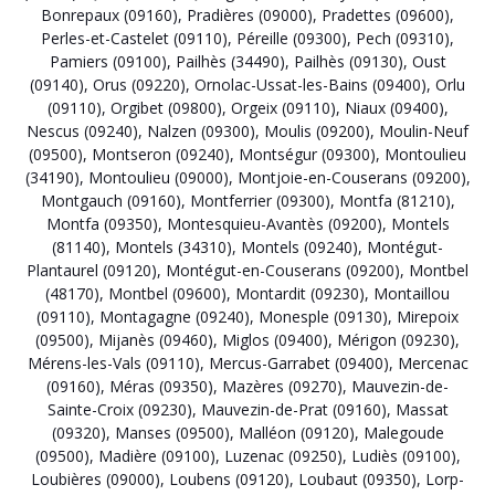
Bonrepaux (09160)
,
Pradières (09000)
,
Pradettes (09600)
,
Perles-et-Castelet (09110)
,
Péreille (09300)
,
Pech (09310)
,
Pamiers (09100)
,
Pailhès (34490)
,
Pailhès (09130)
,
Oust
(09140)
,
Orus (09220)
,
Ornolac-Ussat-les-Bains (09400)
,
Orlu
(09110)
,
Orgibet (09800)
,
Orgeix (09110)
,
Niaux (09400)
,
Nescus (09240)
,
Nalzen (09300)
,
Moulis (09200)
,
Moulin-Neuf
(09500)
,
Montseron (09240)
,
Montségur (09300)
,
Montoulieu
(34190)
,
Montoulieu (09000)
,
Montjoie-en-Couserans (09200)
,
Montgauch (09160)
,
Montferrier (09300)
,
Montfa (81210)
,
Montfa (09350)
,
Montesquieu-Avantès (09200)
,
Montels
(81140)
,
Montels (34310)
,
Montels (09240)
,
Montégut-
Plantaurel (09120)
,
Montégut-en-Couserans (09200)
,
Montbel
(48170)
,
Montbel (09600)
,
Montardit (09230)
,
Montaillou
(09110)
,
Montagagne (09240)
,
Monesple (09130)
,
Mirepoix
(09500)
,
Mijanès (09460)
,
Miglos (09400)
,
Mérigon (09230)
,
Mérens-les-Vals (09110)
,
Mercus-Garrabet (09400)
,
Mercenac
(09160)
,
Méras (09350)
,
Mazères (09270)
,
Mauvezin-de-
Sainte-Croix (09230)
,
Mauvezin-de-Prat (09160)
,
Massat
(09320)
,
Manses (09500)
,
Malléon (09120)
,
Malegoude
(09500)
,
Madière (09100)
,
Luzenac (09250)
,
Ludiès (09100)
,
Loubières (09000)
,
Loubens (09120)
,
Loubaut (09350)
,
Lorp-