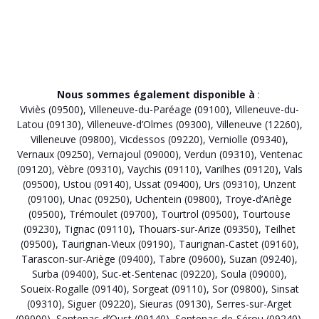
Nous sommes également disponible à
:
Viviès (09500)
,
Villeneuve-du-Paréage (09100)
,
Villeneuve-du-
Latou (09130)
,
Villeneuve-d’Olmes (09300)
,
Villeneuve (12260)
,
Villeneuve (09800)
,
Vicdessos (09220)
,
Verniolle (09340)
,
Vernaux (09250)
,
Vernajoul (09000)
,
Verdun (09310)
,
Ventenac
(09120)
,
Vèbre (09310)
,
Vaychis (09110)
,
Varilhes (09120)
,
Vals
(09500)
,
Ustou (09140)
,
Ussat (09400)
,
Urs (09310)
,
Unzent
(09100)
,
Unac (09250)
,
Uchentein (09800)
,
Troye-d’Ariège
(09500)
,
Trémoulet (09700)
,
Tourtrol (09500)
,
Tourtouse
(09230)
,
Tignac (09110)
,
Thouars-sur-Arize (09350)
,
Teilhet
(09500)
,
Taurignan-Vieux (09190)
,
Taurignan-Castet (09160)
,
Tarascon-sur-Ariège (09400)
,
Tabre (09600)
,
Suzan (09240)
,
Surba (09400)
,
Suc-et-Sentenac (09220)
,
Soula (09000)
,
Soueix-Rogalle (09140)
,
Sorgeat (09110)
,
Sor (09800)
,
Sinsat
(09310)
,
Siguer (09220)
,
Sieuras (09130)
,
Serres-sur-Arget
(09000)
,
Sentenac-d’Oust (09140)
,
Sentenac-de-Sérou (09240)
,