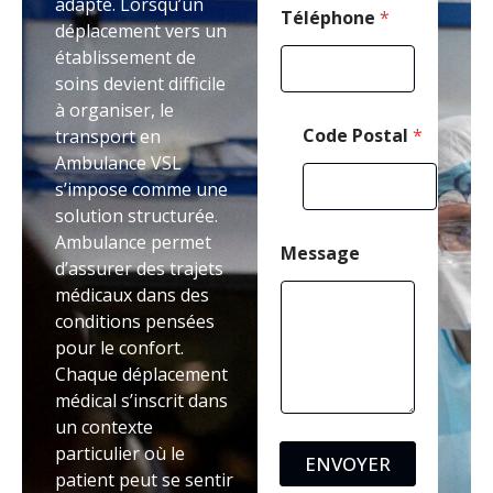
adapté. Lorsqu’un
N
Téléphone
*
déplacement vers un
o
établissement de
m
soins devient difficile
à organiser, le
Code Postal
*
transport en
Ambulance VSL
s’impose comme une
solution structurée.
Ambulance permet
Message
d’assurer des trajets
médicaux dans des
conditions pensées
pour le confort.
Chaque déplacement
médical s’inscrit dans
un contexte
particulier où le
ENVOYER
patient peut se sentir