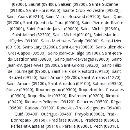
(09300)
,
Saurat (09400)
,
Salsein (09800)
,
Sainte-Suzanne
(09130)
,
Sainte-Foi (09500)
,
Sainte-Croix-Volvestre (09230)
,
Saint-Ybars (09210)
,
Saint-Victor-Rouzaud (09100)
,
Saint-Quirc
(09700)
,
Saint-Quentin-la-Tour (09500)
,
Saint-Pierre-de-Rivière
(09000)
,
Saint-Paul-de-Jarrat (09000)
,
Saint-Michel (82340)
,
Saint-Michel (32300)
,
Saint-Michel (09100)
,
Saint-Martin-
d’Oydes (09100)
,
Saint-Martin-de-Caralp (09000)
,
Saint-Lizier
(09190)
,
Saint-Lary (32360)
,
Saint-Lary (09800)
,
Saint-Julien-de-
Gras-Capou (09500)
,
Saint-Jean-du-Falga (09100)
,
Saint-Jean-
du-Castillonnais (09800)
,
Saint-Jean-de-Verges (09000)
,
Saint-
Jean-d’Aigues-Vives (09300)
,
Saint-Girons (09200)
,
Saint-Félix-
de-Tournegat (09500)
,
Saint-Félix-de-Rieutord (09120)
,
Saint-
Bauzeil (09120)
,
Saint-Amans (48700)
,
Saint-Amans (11270)
,
Saint-Amans (09100)
,
Saint-Amadou (09100)
,
Sabarat (09350)
,
Rouze (09460)
,
Roumengoux (09500)
,
Roquefort-les-Cascades
(09300)
,
Roquefixade (09300)
,
Rivèrenert (09200)
,
Rimont
(09420)
,
Rieux-de-Pelleport (09120)
,
Rieucros (09500)
,
Régat
(09600)
,
Raissac (09300)
,
Rabat-les-Trois-Seigneurs (09400)
,
Quié (09400)
,
Quérigut (09460)
,
Prayols (09000)
,
Prat-
Bonrepaux (09160)
,
Pradières (09000)
,
Pradettes (09600)
,
Perles-et-Castelet (09110)
,
Péreille (09300)
,
Pech (09310)
,