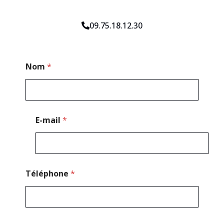
09.75.18.12.30
*
Nom
*
N
o
m
*
E-mail
*
Téléphone
*