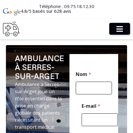
Téléphone :
09.75.18.12.30
4.8/5 basés sur 628 avis
AMBULANCE
À SERRES-
T
Nom
*
SUR-ARGET
é
l
Ambulance à Serres-
é
sur-Arget joue un
p
h
rôle essentiel dans la
o
prise en charge
E-mail
*
n
globale des patients
e
nécessitant un
*
E
transport médical
-