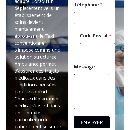
adapté. Lorsqu’un
m
Téléphone
*
déplacement vers un
a
établissement de
i
l
soins devient
mentalement
Code Postal
*
éprouvant, le Taxi
conventionné
s’impose comme une
solution structurée.
Ambulance permet
Message
d’assurer des trajets
médicaux dans des
conditions pensées
pour le confort.
Chaque déplacement
médical s’inscrit dans
un contexte
particulier où le
ENVOYER
patient peut se sentir