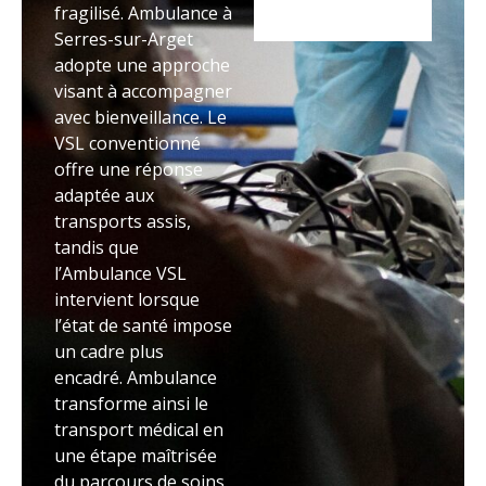
fragilisé. Ambulance à
Serres-sur-Arget
adopte une approche
visant à accompagner
avec bienveillance. Le
VSL conventionné
offre une réponse
adaptée aux
transports assis,
tandis que
l’Ambulance VSL
intervient lorsque
l’état de santé impose
un cadre plus
encadré. Ambulance
transforme ainsi le
transport médical en
une étape maîtrisée
du parcours de soins.