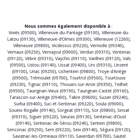
Nous sommes également disponible à
:
Viviès (09500)
,
Villeneuve-du-Paréage (09100)
,
Villeneuve-du-
Latou (09130)
,
Villeneuve-d’Olmes (09300)
,
Villeneuve (12260)
,
Villeneuve (09800)
,
Vicdessos (09220)
,
Verniolle (09340)
,
Vernaux (09250)
,
Vernajoul (09000)
,
Verdun (09310)
,
Ventenac
(09120)
,
Vèbre (09310)
,
Vaychis (09110)
,
Varilhes (09120)
,
Vals
(09500)
,
Ustou (09140)
,
Ussat (09400)
,
Urs (09310)
,
Unzent
(09100)
,
Unac (09250)
,
Uchentein (09800)
,
Troye-d’Ariège
(09500)
,
Trémoulet (09700)
,
Tourtrol (09500)
,
Tourtouse
(09230)
,
Tignac (09110)
,
Thouars-sur-Arize (09350)
,
Teilhet
(09500)
,
Taurignan-Vieux (09190)
,
Taurignan-Castet (09160)
,
Tarascon-sur-Ariège (09400)
,
Tabre (09600)
,
Suzan (09240)
,
Surba (09400)
,
Suc-et-Sentenac (09220)
,
Soula (09000)
,
Soueix-Rogalle (09140)
,
Sorgeat (09110)
,
Sor (09800)
,
Sinsat
(09310)
,
Siguer (09220)
,
Sieuras (09130)
,
Sentenac-d’Oust
(09140)
,
Sentenac-de-Sérou (09240)
,
Sentein (09800)
,
Senconac (09250)
,
Sem (09220)
,
Seix (09140)
,
Ségura (09120)
,
Savignac-les-Ormeaux (09110)
,
Saverdun (09700)
,
Sautel