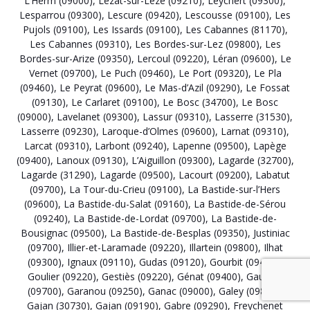
L’Herm (09000)
,
Lézat-sur-Lèze (09210)
,
Leychert (09300)
,
Lesparrou (09300)
,
Lescure (09420)
,
Lescousse (09100)
,
Les
Pujols (09100)
,
Les Issards (09100)
,
Les Cabannes (81170)
,
Les Cabannes (09310)
,
Les Bordes-sur-Lez (09800)
,
Les
Bordes-sur-Arize (09350)
,
Lercoul (09220)
,
Léran (09600)
,
Le
Vernet (09700)
,
Le Puch (09460)
,
Le Port (09320)
,
Le Pla
(09460)
,
Le Peyrat (09600)
,
Le Mas-d’Azil (09290)
,
Le Fossat
(09130)
,
Le Carlaret (09100)
,
Le Bosc (34700)
,
Le Bosc
(09000)
,
Lavelanet (09300)
,
Lassur (09310)
,
Lasserre (31530)
,
Lasserre (09230)
,
Laroque-d’Olmes (09600)
,
Larnat (09310)
,
Larcat (09310)
,
Larbont (09240)
,
Lapenne (09500)
,
Lapège
(09400)
,
Lanoux (09130)
,
L’Aiguillon (09300)
,
Lagarde (32700)
,
Lagarde (31290)
,
Lagarde (09500)
,
Lacourt (09200)
,
Labatut
(09700)
,
La Tour-du-Crieu (09100)
,
La Bastide-sur-l’Hers
(09600)
,
La Bastide-du-Salat (09160)
,
La Bastide-de-Sérou
(09240)
,
La Bastide-de-Lordat (09700)
,
La Bastide-de-
Bousignac (09500)
,
La Bastide-de-Besplas (09350)
,
Justiniac
(09700)
,
Illier-et-Laramade (09220)
,
Illartein (09800)
,
Ilhat
(09300)
,
Ignaux (09110)
,
Gudas (09120)
,
Gourbit (09400)
,
Goulier (09220)
,
Gestiès (09220)
,
Génat (09400)
,
Gaudiès
(09700)
,
Garanou (09250)
,
Ganac (09000)
,
Galey (09800)
,
Gajan (30730)
,
Gajan (09190)
,
Gabre (09290)
,
Freychenet