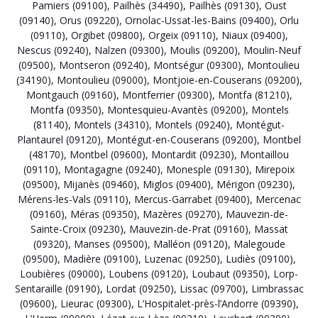
Pamiers (09100)
,
Pailhès (34490)
,
Pailhès (09130)
,
Oust
(09140)
,
Orus (09220)
,
Ornolac-Ussat-les-Bains (09400)
,
Orlu
(09110)
,
Orgibet (09800)
,
Orgeix (09110)
,
Niaux (09400)
,
Nescus (09240)
,
Nalzen (09300)
,
Moulis (09200)
,
Moulin-Neuf
(09500)
,
Montseron (09240)
,
Montségur (09300)
,
Montoulieu
(34190)
,
Montoulieu (09000)
,
Montjoie-en-Couserans (09200)
,
Montgauch (09160)
,
Montferrier (09300)
,
Montfa (81210)
,
Montfa (09350)
,
Montesquieu-Avantès (09200)
,
Montels
(81140)
,
Montels (34310)
,
Montels (09240)
,
Montégut-
Plantaurel (09120)
,
Montégut-en-Couserans (09200)
,
Montbel
(48170)
,
Montbel (09600)
,
Montardit (09230)
,
Montaillou
(09110)
,
Montagagne (09240)
,
Monesple (09130)
,
Mirepoix
(09500)
,
Mijanès (09460)
,
Miglos (09400)
,
Mérigon (09230)
,
Mérens-les-Vals (09110)
,
Mercus-Garrabet (09400)
,
Mercenac
(09160)
,
Méras (09350)
,
Mazères (09270)
,
Mauvezin-de-
Sainte-Croix (09230)
,
Mauvezin-de-Prat (09160)
,
Massat
(09320)
,
Manses (09500)
,
Malléon (09120)
,
Malegoude
(09500)
,
Madière (09100)
,
Luzenac (09250)
,
Ludiès (09100)
,
Loubières (09000)
,
Loubens (09120)
,
Loubaut (09350)
,
Lorp-
Sentaraille (09190)
,
Lordat (09250)
,
Lissac (09700)
,
Limbrassac
(09600)
,
Lieurac (09300)
,
L’Hospitalet-près-l’Andorre (09390)
,