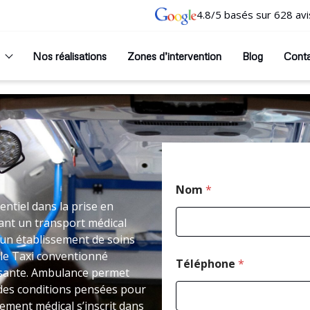
4.8/5 basés sur 628 avi
Nos réalisations
Zones d’intervention
Blog
Cont
Nom
*
ntiel dans la prise en
ant un transport médical
un établissement de soins
le Taxi conventionné
Téléphone
*
isante. Ambulance permet
 des conditions pensées pour
cement médical s’inscrit dans