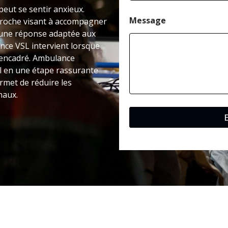
peut se sentir anxieux.
Message
roche visant à accompagner
e une réponse adaptée aux
ance VSL intervient lorsque
s encadré. Ambulance
al en une étape rassurante
rmet de réduire les
naux.