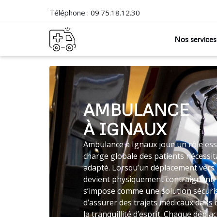
Téléphone :
09.75.18.12.30
Nos services
AMBULANCE
À IGNAUX
Ambulance à Ignaux joue un rôle esse
charge globale des patients nécessit
adapté. Lorsqu’un déplacement vers 
devient physiquement contraignant, 
s’impose comme une solution sécur
d’assurer des trajets médicaux dans
la tranquillité d’esprit. Chaque dépla