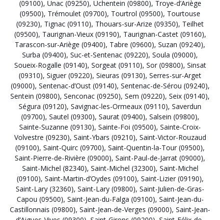
(09100)
,
Unac (09250)
,
Uchentein (09800)
,
Troye-d’Ariège
(09500)
,
Trémoulet (09700)
,
Tourtrol (09500)
,
Tourtouse
(09230)
,
Tignac (09110)
,
Thouars-sur-Arize (09350)
,
Teilhet
(09500)
,
Taurignan-Vieux (09190)
,
Taurignan-Castet (09160)
,
Tarascon-sur-Ariège (09400)
,
Tabre (09600)
,
Suzan (09240)
,
Surba (09400)
,
Suc-et-Sentenac (09220)
,
Soula (09000)
,
Soueix-Rogalle (09140)
,
Sorgeat (09110)
,
Sor (09800)
,
Sinsat
(09310)
,
Siguer (09220)
,
Sieuras (09130)
,
Serres-sur-Arget
(09000)
,
Sentenac-d’Oust (09140)
,
Sentenac-de-Sérou (09240)
,
Sentein (09800)
,
Senconac (09250)
,
Sem (09220)
,
Seix (09140)
,
Ségura (09120)
,
Savignac-les-Ormeaux (09110)
,
Saverdun
(09700)
,
Sautel (09300)
,
Saurat (09400)
,
Salsein (09800)
,
Sainte-Suzanne (09130)
,
Sainte-Foi (09500)
,
Sainte-Croix-
Volvestre (09230)
,
Saint-Ybars (09210)
,
Saint-Victor-Rouzaud
(09100)
,
Saint-Quirc (09700)
,
Saint-Quentin-la-Tour (09500)
,
Saint-Pierre-de-Rivière (09000)
,
Saint-Paul-de-Jarrat (09000)
,
Saint-Michel (82340)
,
Saint-Michel (32300)
,
Saint-Michel
(09100)
,
Saint-Martin-d’Oydes (09100)
,
Saint-Lizier (09190)
,
Saint-Lary (32360)
,
Saint-Lary (09800)
,
Saint-Julien-de-Gras-
Capou (09500)
,
Saint-Jean-du-Falga (09100)
,
Saint-Jean-du-
Castillonnais (09800)
,
Saint-Jean-de-Verges (09000)
,
Saint-Jean-
d’Aigues-Vives (09300)
,
Saint-Girons (09200)
,
Saint-Félix-de-