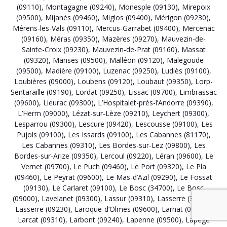
(09110)
,
Montagagne (09240)
,
Monesple (09130)
,
Mirepoix
(09500)
,
Mijanès (09460)
,
Miglos (09400)
,
Mérigon (09230)
,
Mérens-les-Vals (09110)
,
Mercus-Garrabet (09400)
,
Mercenac
(09160)
,
Méras (09350)
,
Mazères (09270)
,
Mauvezin-de-
Sainte-Croix (09230)
,
Mauvezin-de-Prat (09160)
,
Massat
(09320)
,
Manses (09500)
,
Malléon (09120)
,
Malegoude
(09500)
,
Madière (09100)
,
Luzenac (09250)
,
Ludiès (09100)
,
Loubières (09000)
,
Loubens (09120)
,
Loubaut (09350)
,
Lorp-
Sentaraille (09190)
,
Lordat (09250)
,
Lissac (09700)
,
Limbrassac
(09600)
,
Lieurac (09300)
,
L’Hospitalet-près-l’Andorre (09390)
,
L’Herm (09000)
,
Lézat-sur-Lèze (09210)
,
Leychert (09300)
,
Lesparrou (09300)
,
Lescure (09420)
,
Lescousse (09100)
,
Les
Pujols (09100)
,
Les Issards (09100)
,
Les Cabannes (81170)
,
Les Cabannes (09310)
,
Les Bordes-sur-Lez (09800)
,
Les
Bordes-sur-Arize (09350)
,
Lercoul (09220)
,
Léran (09600)
,
Le
Vernet (09700)
,
Le Puch (09460)
,
Le Port (09320)
,
Le Pla
(09460)
,
Le Peyrat (09600)
,
Le Mas-d’Azil (09290)
,
Le Fossat
(09130)
,
Le Carlaret (09100)
,
Le Bosc (34700)
,
Le Bosc
(09000)
,
Lavelanet (09300)
,
Lassur (09310)
,
Lasserre (31530)
,
Lasserre (09230)
,
Laroque-d’Olmes (09600)
,
Larnat (09310)
,
Larcat (09310)
,
Larbont (09240)
,
Lapenne (09500)
,
Lapège