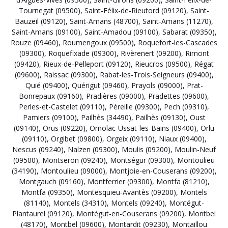
Tournegat (09500)
,
Saint-Félix-de-Rieutord (09120)
,
Saint-
Bauzeil (09120)
,
Saint-Amans (48700)
,
Saint-Amans (11270)
,
Saint-Amans (09100)
,
Saint-Amadou (09100)
,
Sabarat (09350)
,
Rouze (09460)
,
Roumengoux (09500)
,
Roquefort-les-Cascades
(09300)
,
Roquefixade (09300)
,
Rivèrenert (09200)
,
Rimont
(09420)
,
Rieux-de-Pelleport (09120)
,
Rieucros (09500)
,
Régat
(09600)
,
Raissac (09300)
,
Rabat-les-Trois-Seigneurs (09400)
,
Quié (09400)
,
Quérigut (09460)
,
Prayols (09000)
,
Prat-
Bonrepaux (09160)
,
Pradières (09000)
,
Pradettes (09600)
,
Perles-et-Castelet (09110)
,
Péreille (09300)
,
Pech (09310)
,
Pamiers (09100)
,
Pailhès (34490)
,
Pailhès (09130)
,
Oust
(09140)
,
Orus (09220)
,
Ornolac-Ussat-les-Bains (09400)
,
Orlu
(09110)
,
Orgibet (09800)
,
Orgeix (09110)
,
Niaux (09400)
,
Nescus (09240)
,
Nalzen (09300)
,
Moulis (09200)
,
Moulin-Neuf
(09500)
,
Montseron (09240)
,
Montségur (09300)
,
Montoulieu
(34190)
,
Montoulieu (09000)
,
Montjoie-en-Couserans (09200)
,
Montgauch (09160)
,
Montferrier (09300)
,
Montfa (81210)
,
Montfa (09350)
,
Montesquieu-Avantès (09200)
,
Montels
(81140)
,
Montels (34310)
,
Montels (09240)
,
Montégut-
Plantaurel (09120)
,
Montégut-en-Couserans (09200)
,
Montbel
(48170)
,
Montbel (09600)
,
Montardit (09230)
,
Montaillou