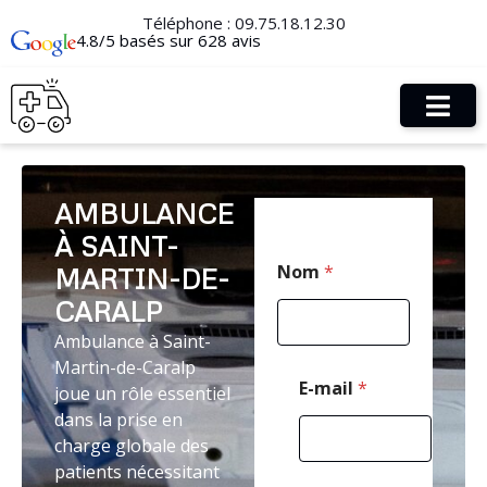
Téléphone :
09.75.18.12.30
4.8/5 basés sur 628 avis
AMBULANCE
À SAINT-
M
Nom
*
MARTIN-DE-
e
s
CARALP
s
a
Ambulance à Saint-
g
Martin-de-Caralp
e
E-mail
*
joue un rôle essentiel
E
dans la prise en
-
m
charge globale des
a
patients nécessitant
i