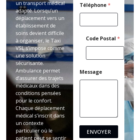
un transport médical
l
Téléphone
*
adapté. Lorsqu’un
T
é
déplacement vers un
l
établissement de
é
soins devient difficile
p
Code Postal
*
h
à organiser, le Taxi
o
VSL s’impose comme
n
une solution
e
sécurisante.
Ambulance permet
Message
d’assurer des trajets
médicaux dans des
conditions pensées
pour le confort.
Chaque déplacement
médical s’inscrit dans
un contexte
particulier où le
ENVOYER
patient peut se sentir