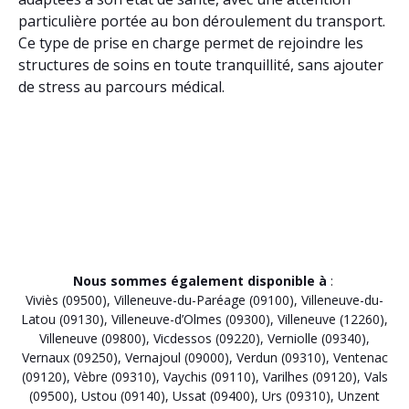
particulière portée au bon déroulement du transport.
Ce type de prise en charge permet de rejoindre les
structures de soins en toute tranquillité, sans ajouter
de stress au parcours médical.
Nous sommes également disponible à
:
Viviès (09500)
,
Villeneuve-du-Paréage (09100)
,
Villeneuve-du-
Latou (09130)
,
Villeneuve-d’Olmes (09300)
,
Villeneuve (12260)
,
Villeneuve (09800)
,
Vicdessos (09220)
,
Verniolle (09340)
,
Vernaux (09250)
,
Vernajoul (09000)
,
Verdun (09310)
,
Ventenac
(09120)
,
Vèbre (09310)
,
Vaychis (09110)
,
Varilhes (09120)
,
Vals
(09500)
,
Ustou (09140)
,
Ussat (09400)
,
Urs (09310)
,
Unzent