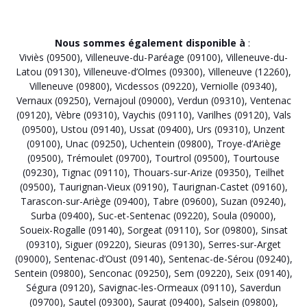
Nous sommes également disponible à
:
Viviès (09500)
,
Villeneuve-du-Paréage (09100)
,
Villeneuve-du-
Latou (09130)
,
Villeneuve-d’Olmes (09300)
,
Villeneuve (12260)
,
Villeneuve (09800)
,
Vicdessos (09220)
,
Verniolle (09340)
,
Vernaux (09250)
,
Vernajoul (09000)
,
Verdun (09310)
,
Ventenac
(09120)
,
Vèbre (09310)
,
Vaychis (09110)
,
Varilhes (09120)
,
Vals
(09500)
,
Ustou (09140)
,
Ussat (09400)
,
Urs (09310)
,
Unzent
(09100)
,
Unac (09250)
,
Uchentein (09800)
,
Troye-d’Ariège
(09500)
,
Trémoulet (09700)
,
Tourtrol (09500)
,
Tourtouse
(09230)
,
Tignac (09110)
,
Thouars-sur-Arize (09350)
,
Teilhet
(09500)
,
Taurignan-Vieux (09190)
,
Taurignan-Castet (09160)
,
Tarascon-sur-Ariège (09400)
,
Tabre (09600)
,
Suzan (09240)
,
Surba (09400)
,
Suc-et-Sentenac (09220)
,
Soula (09000)
,
Soueix-Rogalle (09140)
,
Sorgeat (09110)
,
Sor (09800)
,
Sinsat
(09310)
,
Siguer (09220)
,
Sieuras (09130)
,
Serres-sur-Arget
(09000)
,
Sentenac-d’Oust (09140)
,
Sentenac-de-Sérou (09240)
,
Sentein (09800)
,
Senconac (09250)
,
Sem (09220)
,
Seix (09140)
,
Ségura (09120)
,
Savignac-les-Ormeaux (09110)
,
Saverdun
(09700)
,
Sautel (09300)
,
Saurat (09400)
,
Salsein (09800)
,