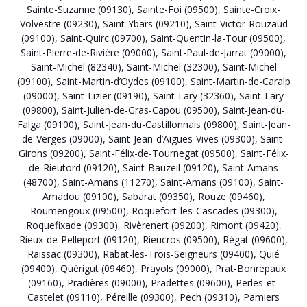
Sainte-Suzanne (09130)
,
Sainte-Foi (09500)
,
Sainte-Croix-
Volvestre (09230)
,
Saint-Ybars (09210)
,
Saint-Victor-Rouzaud
(09100)
,
Saint-Quirc (09700)
,
Saint-Quentin-la-Tour (09500)
,
Saint-Pierre-de-Rivière (09000)
,
Saint-Paul-de-Jarrat (09000)
,
Saint-Michel (82340)
,
Saint-Michel (32300)
,
Saint-Michel
(09100)
,
Saint-Martin-d’Oydes (09100)
,
Saint-Martin-de-Caralp
(09000)
,
Saint-Lizier (09190)
,
Saint-Lary (32360)
,
Saint-Lary
(09800)
,
Saint-Julien-de-Gras-Capou (09500)
,
Saint-Jean-du-
Falga (09100)
,
Saint-Jean-du-Castillonnais (09800)
,
Saint-Jean-
de-Verges (09000)
,
Saint-Jean-d’Aigues-Vives (09300)
,
Saint-
Girons (09200)
,
Saint-Félix-de-Tournegat (09500)
,
Saint-Félix-
de-Rieutord (09120)
,
Saint-Bauzeil (09120)
,
Saint-Amans
(48700)
,
Saint-Amans (11270)
,
Saint-Amans (09100)
,
Saint-
Amadou (09100)
,
Sabarat (09350)
,
Rouze (09460)
,
Roumengoux (09500)
,
Roquefort-les-Cascades (09300)
,
Roquefixade (09300)
,
Rivèrenert (09200)
,
Rimont (09420)
,
Rieux-de-Pelleport (09120)
,
Rieucros (09500)
,
Régat (09600)
,
Raissac (09300)
,
Rabat-les-Trois-Seigneurs (09400)
,
Quié
(09400)
,
Quérigut (09460)
,
Prayols (09000)
,
Prat-Bonrepaux
(09160)
,
Pradières (09000)
,
Pradettes (09600)
,
Perles-et-
Castelet (09110)
,
Péreille (09300)
,
Pech (09310)
,
Pamiers