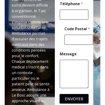
l
Téléphone
*
soins devient difficile
M
à organiser, le Taxi
e
conventionné
s
s
s’impose comme une
a
solution structurée.
Code Postal
*
g
Ambulance permet
e
d’assurer des trajets
médicaux dans des
conditions pensées
Message
pour le confort.
Chaque déplacement
médical s’inscrit dans
un contexte
particulier où le
patient peut se sentir
anxieux. Ambulance à
Le Bosc adopte une
ENVOYER
approche visant à