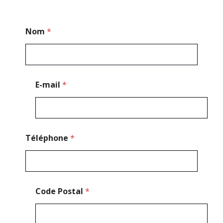
*
Nom
*
E
-
m
a
i
l
E-mail
*
P
o
s
t
a
l
Téléphone
*
Code Postal
*