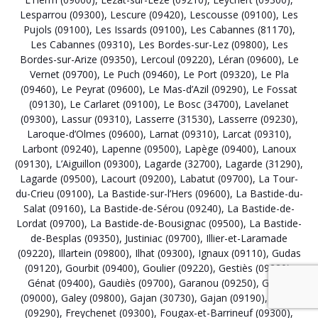
Lesparrou (09300)
,
Lescure (09420)
,
Lescousse (09100)
,
Les
Pujols (09100)
,
Les Issards (09100)
,
Les Cabannes (81170)
,
Les Cabannes (09310)
,
Les Bordes-sur-Lez (09800)
,
Les
Bordes-sur-Arize (09350)
,
Lercoul (09220)
,
Léran (09600)
,
Le
Vernet (09700)
,
Le Puch (09460)
,
Le Port (09320)
,
Le Pla
(09460)
,
Le Peyrat (09600)
,
Le Mas-d’Azil (09290)
,
Le Fossat
(09130)
,
Le Carlaret (09100)
,
Le Bosc (34700)
,
Lavelanet
(09300)
,
Lassur (09310)
,
Lasserre (31530)
,
Lasserre (09230)
,
Laroque-d’Olmes (09600)
,
Larnat (09310)
,
Larcat (09310)
,
Larbont (09240)
,
Lapenne (09500)
,
Lapège (09400)
,
Lanoux
(09130)
,
L’Aiguillon (09300)
,
Lagarde (32700)
,
Lagarde (31290)
,
Lagarde (09500)
,
Lacourt (09200)
,
Labatut (09700)
,
La Tour-
du-Crieu (09100)
,
La Bastide-sur-l’Hers (09600)
,
La Bastide-du-
Salat (09160)
,
La Bastide-de-Sérou (09240)
,
La Bastide-de-
Lordat (09700)
,
La Bastide-de-Bousignac (09500)
,
La Bastide-
de-Besplas (09350)
,
Justiniac (09700)
,
Illier-et-Laramade
(09220)
,
Illartein (09800)
,
Ilhat (09300)
,
Ignaux (09110)
,
Gudas
(09120)
,
Gourbit (09400)
,
Goulier (09220)
,
Gestiès (09220)
,
Génat (09400)
,
Gaudiès (09700)
,
Garanou (09250)
,
Ganac
(09000)
,
Galey (09800)
,
Gajan (30730)
,
Gajan (09190)
,
Gabre
(09290)
,
Freychenet (09300)
,
Fougax-et-Barrineuf (09300)
,