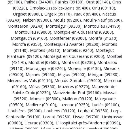
(09100)
,
Pailhès (34490)
,
Pailhès (09130)
,
Oust (09140)
,
Orus
(09220)
,
Ornolac-Ussat-les-Bains (09400)
,
Orlu (09110)
,
Orgibet (09800)
,
Orgeix (09110)
,
Niaux (09400)
,
Nescus
(09240)
,
Nalzen (09300)
,
Moulis (09200)
,
Moulin-Neuf (09500)
,
Montseron (09240)
,
Montségur (09300)
,
Montoulieu (34190)
,
Montoulieu (09000)
,
Montjoie-en-Couserans (09200)
,
Montgauch (09160)
,
Montferrier (09300)
,
Montfa (81210)
,
Montfa (09350)
,
Montesquieu-Avantès (09200)
,
Montels
(81140)
,
Montels (34310)
,
Montels (09240)
,
Montégut-
Plantaurel (09120)
,
Montégut-en-Couserans (09200)
,
Montbel
(48170)
,
Montbel (09600)
,
Montardit (09230)
,
Montaillou
(09110)
,
Montagagne (09240)
,
Monesple (09130)
,
Mirepoix
(09500)
,
Mijanès (09460)
,
Miglos (09400)
,
Mérigon (09230)
,
Mérens-les-Vals (09110)
,
Mercus-Garrabet (09400)
,
Mercenac
(09160)
,
Méras (09350)
,
Mazères (09270)
,
Mauvezin-de-
Sainte-Croix (09230)
,
Mauvezin-de-Prat (09160)
,
Massat
(09320)
,
Manses (09500)
,
Malléon (09120)
,
Malegoude
(09500)
,
Madière (09100)
,
Luzenac (09250)
,
Ludiès (09100)
,
Loubières (09000)
,
Loubens (09120)
,
Loubaut (09350)
,
Lorp-
Sentaraille (09190)
,
Lordat (09250)
,
Lissac (09700)
,
Limbrassac
(09600)
,
Lieurac (09300)
,
L’Hospitalet-près-l’Andorre (09390)
,
L’Herm (09000)
,
Lézat-sur-Lèze (09210)
,
Leychert (09300)
,