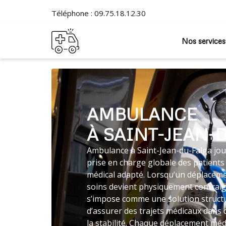
Téléphone :
09.75.18.12.30
Nos services
AMBULANCE
À SAINT-JEAN-
Ambulance à Saint-Jean-du-Falga joue
prise en charge globale des patients
médical adapté. Lorsqu’un déplaceme
soins devient physiquement contraig
s’impose comme une solution struc
d’assurer des trajets médicaux dans
la stabilité. Chaque déplacement médi