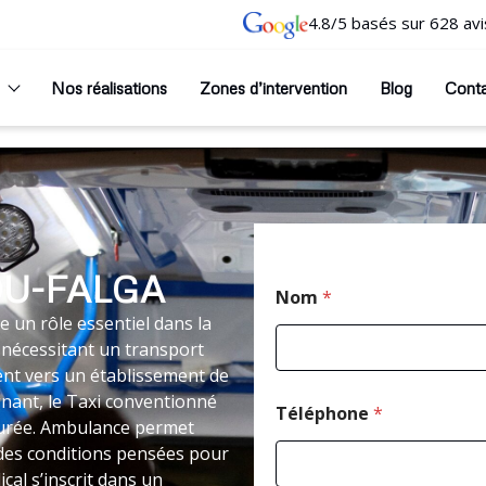
4.8/5 basés sur 628 avi
Nos réalisations
Zones d’intervention
Blog
Cont
DU-FALGA
Nom
*
 un rôle essentiel dans la
 nécessitant un transport
nt vers un établissement de
nant, le Taxi conventionné
Téléphone
*
turée. Ambulance permet
 des conditions pensées pour
cal s’inscrit dans un