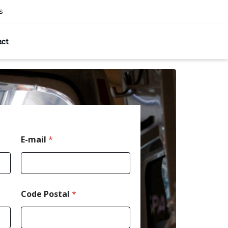
s
act
*
E-mail
*
*
C
o
d
e
Code Postal
*