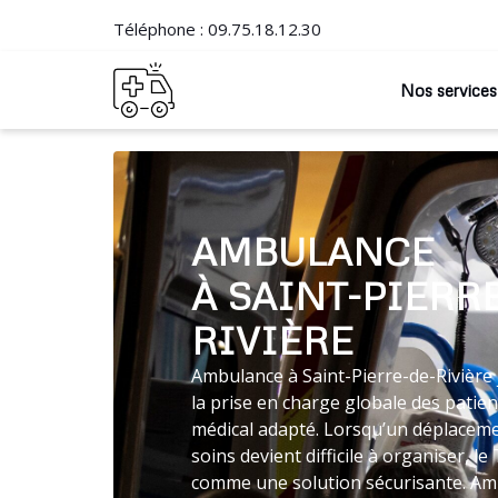
Téléphone :
09.75.18.12.30
Nos services
AMBULANCE
À SAINT-PIERR
RIVIÈRE
Ambulance à Saint-Pierre-de-Rivière 
la prise en charge globale des patie
médical adapté. Lorsqu’un déplaceme
soins devient difficile à organiser, 
comme une solution sécurisante. Am