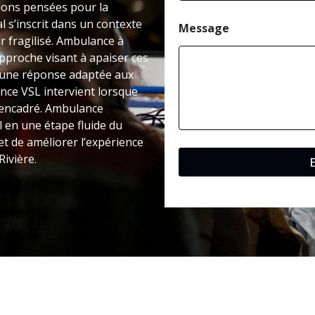
tions pensées pour la
l s’inscrit dans un contexte
Message
ir fragilisé. Ambulance à
pproche visant à apaiser ces
e une réponse adaptée aux
ance VSL intervient lorsque
s encadré. Ambulance
l en une étape fluide du
et de améliorer l’expérience
Rivière.