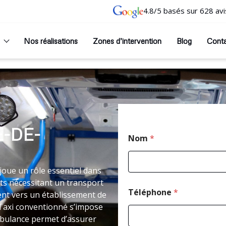
4.8/5 basés sur 628 avi
Nos réalisations
Zones d’intervention
Blog
Cont
E-DE-
Nom
*
joue un rôle essentiel dans
nts nécessitant un transport
Téléphone
*
nt vers un établissement de
le Taxi conventionné s’impose
bulance permet d’assurer