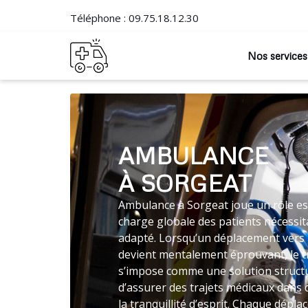
Téléphone :
09.75.18.12.30
Nos services
AMBULANCE
À SORGEAT
Ambulance à Sorgeat joue un rôle ess
charge globale des patients nécessit
adapté. Lorsqu’un déplacement vers 
devient mentalement éprouvant, le 
s’impose comme une solution struc
d’assurer des trajets médicaux dans
la tranquillité d’esprit. Chaque dépla