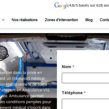
4.8/5 basés sur 628 avi
Nos réalisations
Zones d’intervention
Blog
Cont
Nom
*
entiel dans la prise en
ant un transport médical
un établissement de soins
transport en Ambulance VSL
Téléphone
*
turée. Ambulance permet
 des conditions pensées pour
cement médical s’inscrit dans