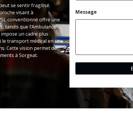
eut se sentir fragilisé.
Message
roche visant à
VSL conventionné offre une
s, tandis que l’Ambulance
é impose un cadre plus
 le transport médical en une
s. Cette vision permet de
cements à Sorgeat.