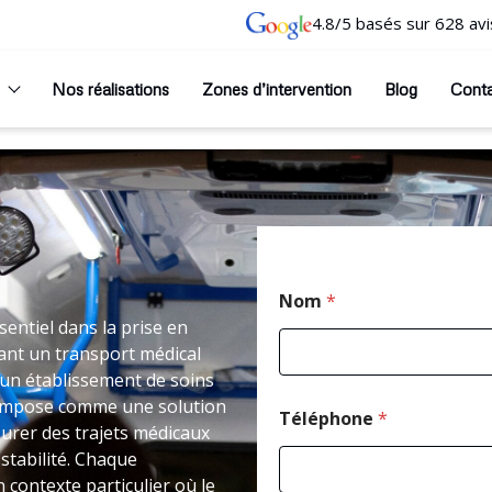
4.8/5 basés sur 628 avi
Nos réalisations
Zones d’intervention
Blog
Cont
Nom
*
entiel dans la prise en
ant un transport médical
un établissement de soins
 s’impose comme une solution
Téléphone
*
urer des trajets médicaux
stabilité. Chaque
 contexte particulier où le