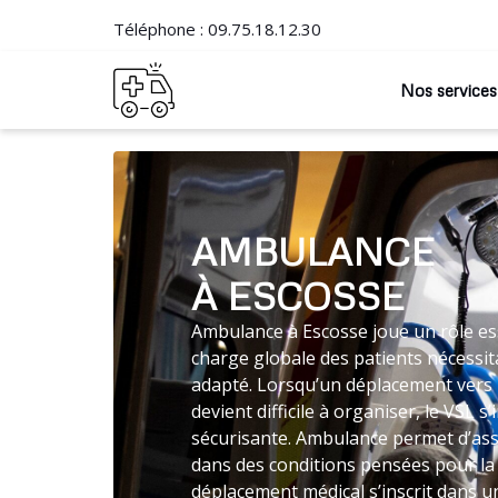
Téléphone :
09.75.18.12.30
Nos services
AMBULANCE
À ESCOSSE
Ambulance à Escosse joue un rôle ess
charge globale des patients nécessit
adapté. Lorsqu’un déplacement vers 
devient difficile à organiser, le VSL
sécurisante. Ambulance permet d’ass
dans des conditions pensées pour la 
déplacement médical s’inscrit dans un