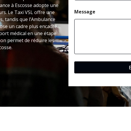
ulance à Escosse adopte une
Message
urs. Le Taxi VSL offre une
s, tandis que l’Ambulance
pose un cadre plus encadré.
port médical en une étape
sion permet de réduire les
cosse.