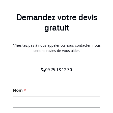
Demandez votre devis
gratuit
N’hésitez pas à nous appeler ou nous contacter, nous
serions ravies de vous aider.
09.75.18.12.30
*
Nom
*
C
o
d
e
E