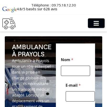
Téléphone :
09.75.18.12.30
4.8/5 basés sur 628 avis
AMBULANCE
À PRAYOLS
M
Nom
*
Ambulance à Prayols
e
s
joue un rôle essentiel
s
dans la prise en
a
charge globale des
g
e
patients nécessitant
E-mail
*
*
un transport médical
*
adapté. Lorsqu’un
déplacement vers un
établissement de