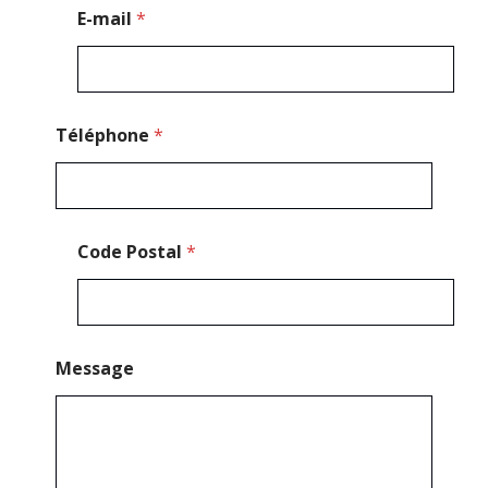
-
E-mail
*
m
a
i
l
Téléphone
*
Code Postal
*
Message