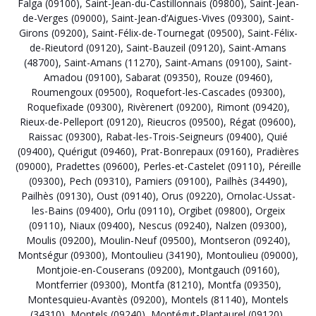
Falga (09100)
,
Saint-Jean-du-Castillonnais (09800)
,
Saint-Jean-
de-Verges (09000)
,
Saint-Jean-d’Aigues-Vives (09300)
,
Saint-
Girons (09200)
,
Saint-Félix-de-Tournegat (09500)
,
Saint-Félix-
de-Rieutord (09120)
,
Saint-Bauzeil (09120)
,
Saint-Amans
(48700)
,
Saint-Amans (11270)
,
Saint-Amans (09100)
,
Saint-
Amadou (09100)
,
Sabarat (09350)
,
Rouze (09460)
,
Roumengoux (09500)
,
Roquefort-les-Cascades (09300)
,
Roquefixade (09300)
,
Rivèrenert (09200)
,
Rimont (09420)
,
Rieux-de-Pelleport (09120)
,
Rieucros (09500)
,
Régat (09600)
,
Raissac (09300)
,
Rabat-les-Trois-Seigneurs (09400)
,
Quié
(09400)
,
Quérigut (09460)
,
Prat-Bonrepaux (09160)
,
Pradières
(09000)
,
Pradettes (09600)
,
Perles-et-Castelet (09110)
,
Péreille
(09300)
,
Pech (09310)
,
Pamiers (09100)
,
Pailhès (34490)
,
Pailhès (09130)
,
Oust (09140)
,
Orus (09220)
,
Ornolac-Ussat-
les-Bains (09400)
,
Orlu (09110)
,
Orgibet (09800)
,
Orgeix
(09110)
,
Niaux (09400)
,
Nescus (09240)
,
Nalzen (09300)
,
Moulis (09200)
,
Moulin-Neuf (09500)
,
Montseron (09240)
,
Montségur (09300)
,
Montoulieu (34190)
,
Montoulieu (09000)
,
Montjoie-en-Couserans (09200)
,
Montgauch (09160)
,
Montferrier (09300)
,
Montfa (81210)
,
Montfa (09350)
,
Montesquieu-Avantès (09200)
,
Montels (81140)
,
Montels
(34310)
,
Montels (09240)
,
Montégut-Plantaurel (09120)
,