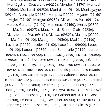
Montégut-en-Couserans (09200)
,
Montbel (48170)
,
Montbel
(09600)
,
Montardit (09230)
,
Montaillou (09110)
,
Montagagne
(09240)
,
Monesple (09130)
,
Mirepoix (09500)
,
Mijanès (09460)
,
Miglos (09400)
,
Mérigon (09230)
,
Mérens-les-Vals (09110)
,
Mercus-Garrabet (09400)
,
Mercenac (09160)
,
Méras (09350)
,
Mazères (09270)
,
Mauvezin-de-Sainte-Croix (09230)
,
Mauvezin-de-Prat (09160)
,
Massat (09320)
,
Manses (09500)
,
Malléon (09120)
,
Malegoude (09500)
,
Madière (09100)
,
Luzenac (09250)
,
Ludiès (09100)
,
Loubières (09000)
,
Loubens
(09120)
,
Loubaut (09350)
,
Lorp-Sentaraille (09190)
,
Lordat
(09250)
,
Lissac (09700)
,
Limbrassac (09600)
,
Lieurac (09300)
,
L’Hospitalet-près-l’Andorre (09390)
,
L’Herm (09000)
,
Lézat-sur-
Lèze (09210)
,
Leychert (09300)
,
Lesparrou (09300)
,
Lescure
(09420)
,
Lescousse (09100)
,
Les Pujols (09100)
,
Les Issards
(09100)
,
Les Cabannes (81170)
,
Les Cabannes (09310)
,
Les
Bordes-sur-Lez (09800)
,
Les Bordes-sur-Arize (09350)
,
Lercoul
(09220)
,
Léran (09600)
,
Le Vernet (09700)
,
Le Puch (09460)
,
Le
Port (09320)
,
Le Pla (09460)
,
Le Peyrat (09600)
,
Le Mas-d’Azil
(09290)
,
Le Fossat (09130)
,
Le Carlaret (09100)
,
Le Bosc
(34700)
,
Le Bosc (09000)
,
Lavelanet (09300)
,
Lassur (09310)
,
Lasserre (31530)
,
Lasserre (09230)
,
Laroque-d’Olmes (09600)
,