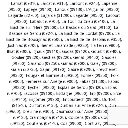
Larnat (09310)
,
Larcat (09310)
,
Larbont (09240)
,
Lapenne
(09500)
,
Lapège (09400)
,
Lanoux (09130)
,
L’Aiguillon (09300)
,
Lagarde (32700)
,
Lagarde (31290)
,
Lagarde (09500)
,
Lacourt
(09200)
,
Labatut (09700)
,
La Tour-du-Crieu (09100)
,
La
Bastide-sur-l’Hers (09600)
,
La Bastide-du-Salat (09160)
,
La
Bastide-de-Sérou (09240)
,
La Bastide-de-Lordat (09700)
,
La
Bastide-de-Bousignac (09500)
,
La Bastide-de-Besplas (09350)
,
Justiniac (09700)
,
Illier-et-Laramade (09220)
,
Illartein (09800)
,
Ilhat (09300)
,
Ignaux (09110)
,
Gudas (09120)
,
Gourbit (09400)
,
Goulier (09220)
,
Gestiès (09220)
,
Génat (09400)
,
Gaudiès
(09700)
,
Garanou (09250)
,
Ganac (09000)
,
Galey (09800)
,
Gajan (30730)
,
Gajan (09190)
,
Gabre (09290)
,
Freychenet
(09300)
,
Fougax-et-Barrineuf (09300)
,
Fornex (09350)
,
Foix
(09000)
,
Ferrières-sur-Ariège (09000)
,
Fabas (31230)
,
Fabas
(09230)
,
Eycheil (09200)
,
Esplas-de-Sérou (09420)
,
Esplas
(09700)
,
Escosse (09100)
,
Esclagne (09600)
,
Erp (09200)
,
Ercé
(09140)
,
Engomer (09800)
,
Encourtiech (09200)
,
Durfort
(81540)
,
Durfort (09130)
,
Durban-sur-Arize (09240)
,
Dun
(09600)
,
Dreuilhe (09300)
,
Daumazan-sur-Arize (09350)
,
Dalou
(09120)
,
Crampagna (09120)
,
Coutens (09500)
,
Coussa
(09120)
,
Couflens (09140)
,
Cos (09000)
,
Contrazy (09230)
,