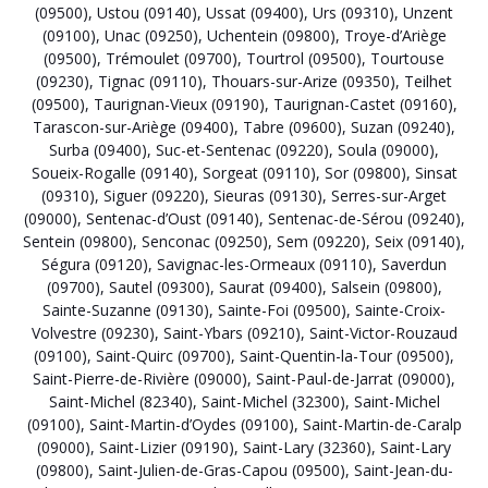
(09500)
,
Ustou (09140)
,
Ussat (09400)
,
Urs (09310)
,
Unzent
(09100)
,
Unac (09250)
,
Uchentein (09800)
,
Troye-d’Ariège
(09500)
,
Trémoulet (09700)
,
Tourtrol (09500)
,
Tourtouse
(09230)
,
Tignac (09110)
,
Thouars-sur-Arize (09350)
,
Teilhet
(09500)
,
Taurignan-Vieux (09190)
,
Taurignan-Castet (09160)
,
Tarascon-sur-Ariège (09400)
,
Tabre (09600)
,
Suzan (09240)
,
Surba (09400)
,
Suc-et-Sentenac (09220)
,
Soula (09000)
,
Soueix-Rogalle (09140)
,
Sorgeat (09110)
,
Sor (09800)
,
Sinsat
(09310)
,
Siguer (09220)
,
Sieuras (09130)
,
Serres-sur-Arget
(09000)
,
Sentenac-d’Oust (09140)
,
Sentenac-de-Sérou (09240)
,
Sentein (09800)
,
Senconac (09250)
,
Sem (09220)
,
Seix (09140)
,
Ségura (09120)
,
Savignac-les-Ormeaux (09110)
,
Saverdun
(09700)
,
Sautel (09300)
,
Saurat (09400)
,
Salsein (09800)
,
Sainte-Suzanne (09130)
,
Sainte-Foi (09500)
,
Sainte-Croix-
Volvestre (09230)
,
Saint-Ybars (09210)
,
Saint-Victor-Rouzaud
(09100)
,
Saint-Quirc (09700)
,
Saint-Quentin-la-Tour (09500)
,
Saint-Pierre-de-Rivière (09000)
,
Saint-Paul-de-Jarrat (09000)
,
Saint-Michel (82340)
,
Saint-Michel (32300)
,
Saint-Michel
(09100)
,
Saint-Martin-d’Oydes (09100)
,
Saint-Martin-de-Caralp
(09000)
,
Saint-Lizier (09190)
,
Saint-Lary (32360)
,
Saint-Lary
(09800)
,
Saint-Julien-de-Gras-Capou (09500)
,
Saint-Jean-du-