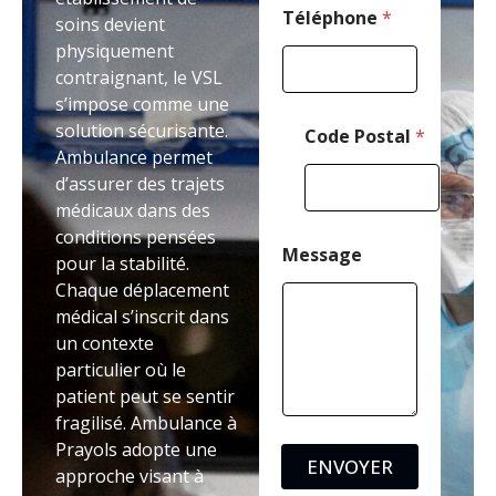
Téléphone
*
soins devient
physiquement
contraignant, le VSL
s’impose comme une
solution sécurisante.
Code Postal
*
Ambulance permet
d’assurer des trajets
médicaux dans des
conditions pensées
Message
pour la stabilité.
Chaque déplacement
médical s’inscrit dans
un contexte
particulier où le
patient peut se sentir
fragilisé. Ambulance à
Prayols adopte une
ENVOYER
approche visant à