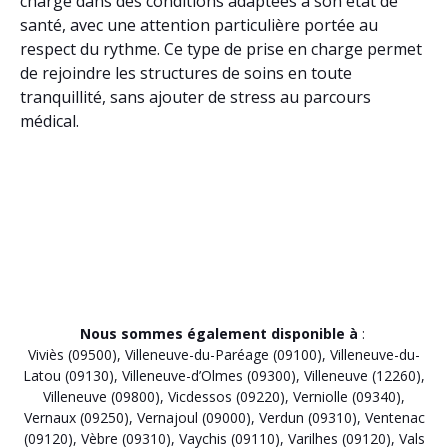
charge dans des conditions adaptées à son état de
santé, avec une attention particulière portée au
respect du rythme. Ce type de prise en charge permet
de rejoindre les structures de soins en toute
tranquillité, sans ajouter de stress au parcours
médical.
Nous sommes également disponible à
:
Viviès (09500)
,
Villeneuve-du-Paréage (09100)
,
Villeneuve-du-
Latou (09130)
,
Villeneuve-d’Olmes (09300)
,
Villeneuve (12260)
,
Villeneuve (09800)
,
Vicdessos (09220)
,
Verniolle (09340)
,
Vernaux (09250)
,
Vernajoul (09000)
,
Verdun (09310)
,
Ventenac
(09120)
,
Vèbre (09310)
,
Vaychis (09110)
,
Varilhes (09120)
,
Vals