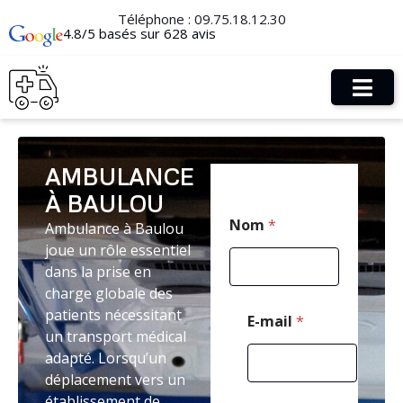
Téléphone :
09.75.18.12.30
4.8/5 basés sur 628 avis
AMBULANCE
À BAULOU
*
Nom
*
Ambulance à Baulou
*
T
joue un rôle essentiel
é
dans la prise en
l
charge globale des
é
p
patients nécessitant
E-mail
*
h
un transport médical
o
adapté. Lorsqu’un
n
déplacement vers un
e
établissement de