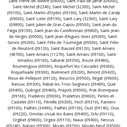
Saint-Pierre-de-Rivière (09000)
,
Saint-Paul-de-Jarrat (09000)
,
Saint-Michel (82340)
,
Saint-Michel (32300)
,
Saint-Michel
(09100)
,
Saint-Martin-d’Oydes (09100)
,
Saint-Martin-de-Caralp
(09000)
,
Saint-Lizier (09190)
,
Saint-Lary (32360)
,
Saint-Lary
(09800)
,
Saint-Julien-de-Gras-Capou (09500)
,
Saint-Jean-du-
Falga (09100)
,
Saint-Jean-du-Castillonnais (09800)
,
Saint-Jean-
de-Verges (09000)
,
Saint-Jean-d’Aigues-Vives (09300)
,
Saint-
Girons (09200)
,
Saint-Félix-de-Tournegat (09500)
,
Saint-Félix-
de-Rieutord (09120)
,
Saint-Bauzeil (09120)
,
Saint-Amans
(48700)
,
Saint-Amans (11270)
,
Saint-Amans (09100)
,
Saint-
Amadou (09100)
,
Sabarat (09350)
,
Rouze (09460)
,
Roumengoux (09500)
,
Roquefort-les-Cascades (09300)
,
Roquefixade (09300)
,
Rivèrenert (09200)
,
Rimont (09420)
,
Rieux-de-Pelleport (09120)
,
Rieucros (09500)
,
Régat (09600)
,
Raissac (09300)
,
Rabat-les-Trois-Seigneurs (09400)
,
Quié
(09400)
,
Quérigut (09460)
,
Prayols (09000)
,
Prat-Bonrepaux
(09160)
,
Pradières (09000)
,
Pradettes (09600)
,
Perles-et-
Castelet (09110)
,
Péreille (09300)
,
Pech (09310)
,
Pamiers
(09100)
,
Pailhès (34490)
,
Pailhès (09130)
,
Oust (09140)
,
Orus
(09220)
,
Ornolac-Ussat-les-Bains (09400)
,
Orlu (09110)
,
Orgibet (09800)
,
Orgeix (09110)
,
Niaux (09400)
,
Nescus
(09240)
,
Nalzen (09300)
,
Moulis (09200)
,
Moulin-Neuf (09500)
,