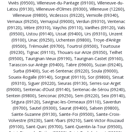
Viviès (09500)
,
Villeneuve-du-Paréage (09100)
,
Villeneuve-du-
Latou (09130)
,
Villeneuve-d’Olmes (09300)
,
Villeneuve (12260)
,
Villeneuve (09800)
,
Vicdessos (09220)
,
Verniolle (09340)
,
Vernaux (09250)
,
Vernajoul (09000)
,
Verdun (09310)
,
Ventenac
(09120)
,
Vèbre (09310)
,
Vaychis (09110)
,
Varilhes (09120)
,
Vals
(09500)
,
Ustou (09140)
,
Ussat (09400)
,
Urs (09310)
,
Unzent
(09100)
,
Unac (09250)
,
Uchentein (09800)
,
Troye-d’Ariège
(09500)
,
Trémoulet (09700)
,
Tourtrol (09500)
,
Tourtouse
(09230)
,
Tignac (09110)
,
Thouars-sur-Arize (09350)
,
Teilhet
(09500)
,
Taurignan-Vieux (09190)
,
Taurignan-Castet (09160)
,
Tarascon-sur-Ariège (09400)
,
Tabre (09600)
,
Suzan (09240)
,
Surba (09400)
,
Suc-et-Sentenac (09220)
,
Soula (09000)
,
Soueix-Rogalle (09140)
,
Sorgeat (09110)
,
Sor (09800)
,
Sinsat
(09310)
,
Siguer (09220)
,
Sieuras (09130)
,
Serres-sur-Arget
(09000)
,
Sentenac-d’Oust (09140)
,
Sentenac-de-Sérou (09240)
,
Sentein (09800)
,
Senconac (09250)
,
Sem (09220)
,
Seix (09140)
,
Ségura (09120)
,
Savignac-les-Ormeaux (09110)
,
Saverdun
(09700)
,
Sautel (09300)
,
Saurat (09400)
,
Salsein (09800)
,
Sainte-Suzanne (09130)
,
Sainte-Foi (09500)
,
Sainte-Croix-
Volvestre (09230)
,
Saint-Ybars (09210)
,
Saint-Victor-Rouzaud
(09100)
,
Saint-Quirc (09700)
,
Saint-Quentin-la-Tour (09500)
,