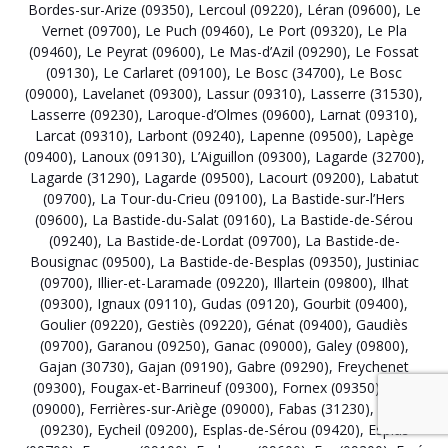
Bordes-sur-Arize (09350)
,
Lercoul (09220)
,
Léran (09600)
,
Le
Vernet (09700)
,
Le Puch (09460)
,
Le Port (09320)
,
Le Pla
(09460)
,
Le Peyrat (09600)
,
Le Mas-d’Azil (09290)
,
Le Fossat
(09130)
,
Le Carlaret (09100)
,
Le Bosc (34700)
,
Le Bosc
(09000)
,
Lavelanet (09300)
,
Lassur (09310)
,
Lasserre (31530)
,
Lasserre (09230)
,
Laroque-d’Olmes (09600)
,
Larnat (09310)
,
Larcat (09310)
,
Larbont (09240)
,
Lapenne (09500)
,
Lapège
(09400)
,
Lanoux (09130)
,
L’Aiguillon (09300)
,
Lagarde (32700)
,
Lagarde (31290)
,
Lagarde (09500)
,
Lacourt (09200)
,
Labatut
(09700)
,
La Tour-du-Crieu (09100)
,
La Bastide-sur-l’Hers
(09600)
,
La Bastide-du-Salat (09160)
,
La Bastide-de-Sérou
(09240)
,
La Bastide-de-Lordat (09700)
,
La Bastide-de-
Bousignac (09500)
,
La Bastide-de-Besplas (09350)
,
Justiniac
(09700)
,
Illier-et-Laramade (09220)
,
Illartein (09800)
,
Ilhat
(09300)
,
Ignaux (09110)
,
Gudas (09120)
,
Gourbit (09400)
,
Goulier (09220)
,
Gestiès (09220)
,
Génat (09400)
,
Gaudiès
(09700)
,
Garanou (09250)
,
Ganac (09000)
,
Galey (09800)
,
Gajan (30730)
,
Gajan (09190)
,
Gabre (09290)
,
Freychenet
(09300)
,
Fougax-et-Barrineuf (09300)
,
Fornex (09350)
,
Foix
(09000)
,
Ferrières-sur-Ariège (09000)
,
Fabas (31230)
,
Fabas
(09230)
,
Eycheil (09200)
,
Esplas-de-Sérou (09420)
,
Esplas