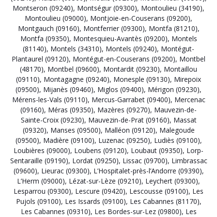
Montseron (09240)
,
Montségur (09300)
,
Montoulieu (34190)
,
Montoulieu (09000)
,
Montjoie-en-Couserans (09200)
,
Montgauch (09160)
,
Montferrier (09300)
,
Montfa (81210)
,
Montfa (09350)
,
Montesquieu-Avantès (09200)
,
Montels
(81140)
,
Montels (34310)
,
Montels (09240)
,
Montégut-
Plantaurel (09120)
,
Montégut-en-Couserans (09200)
,
Montbel
(48170)
,
Montbel (09600)
,
Montardit (09230)
,
Montaillou
(09110)
,
Montagagne (09240)
,
Monesple (09130)
,
Mirepoix
(09500)
,
Mijanès (09460)
,
Miglos (09400)
,
Mérigon (09230)
,
Mérens-les-Vals (09110)
,
Mercus-Garrabet (09400)
,
Mercenac
(09160)
,
Méras (09350)
,
Mazères (09270)
,
Mauvezin-de-
Sainte-Croix (09230)
,
Mauvezin-de-Prat (09160)
,
Massat
(09320)
,
Manses (09500)
,
Malléon (09120)
,
Malegoude
(09500)
,
Madière (09100)
,
Luzenac (09250)
,
Ludiès (09100)
,
Loubières (09000)
,
Loubens (09120)
,
Loubaut (09350)
,
Lorp-
Sentaraille (09190)
,
Lordat (09250)
,
Lissac (09700)
,
Limbrassac
(09600)
,
Lieurac (09300)
,
L’Hospitalet-près-l’Andorre (09390)
,
L’Herm (09000)
,
Lézat-sur-Lèze (09210)
,
Leychert (09300)
,
Lesparrou (09300)
,
Lescure (09420)
,
Lescousse (09100)
,
Les
Pujols (09100)
,
Les Issards (09100)
,
Les Cabannes (81170)
,
Les Cabannes (09310)
,
Les Bordes-sur-Lez (09800)
,
Les