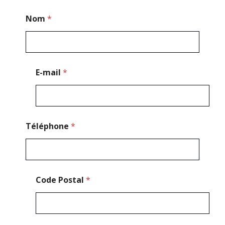
*
Nom
*
*
E
-
m
a
i
E-mail
*
l
Téléphone
*
Code Postal
*