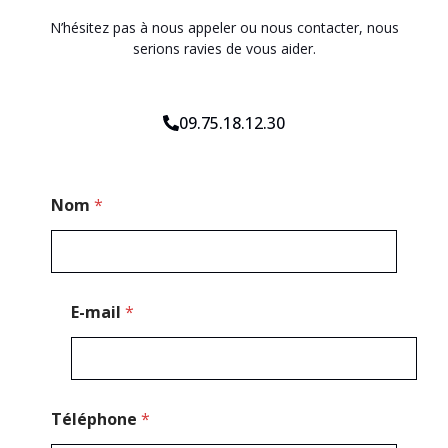
N’hésitez pas à nous appeler ou nous contacter, nous
serions ravies de vous aider.
09.75.18.12.30
C
Nom
*
o
d
e
T
é
l
E-mail
*
é
p
h
o
n
e
Téléphone
*
*