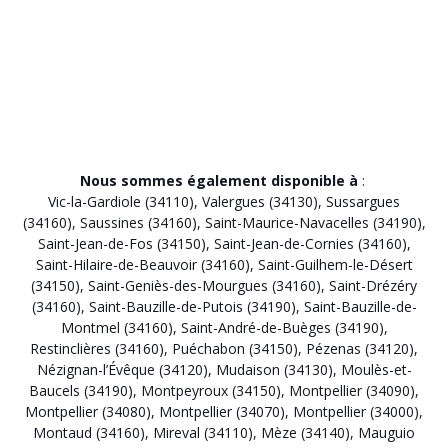
Nous sommes également disponible à
:
Vic-la-Gardiole (34110)
,
Valergues (34130)
,
Sussargues
(34160)
,
Saussines (34160)
,
Saint-Maurice-Navacelles (34190)
,
Saint-Jean-de-Fos (34150)
,
Saint-Jean-de-Cornies (34160)
,
Saint-Hilaire-de-Beauvoir (34160)
,
Saint-Guilhem-le-Désert
(34150)
,
Saint-Geniès-des-Mourgues (34160)
,
Saint-Drézéry
(34160)
,
Saint-Bauzille-de-Putois (34190)
,
Saint-Bauzille-de-
Montmel (34160)
,
Saint-André-de-Buèges (34190)
,
Restinclières (34160)
,
Puéchabon (34150)
,
Pézenas (34120)
,
Nézignan-l’Évêque (34120)
,
Mudaison (34130)
,
Moulès-et-
Baucels (34190)
,
Montpeyroux (34150)
,
Montpellier (34090)
,
Montpellier (34080)
,
Montpellier (34070)
,
Montpellier (34000)
,
Montaud (34160)
,
Mireval (34110)
,
Mèze (34140)
,
Mauguio