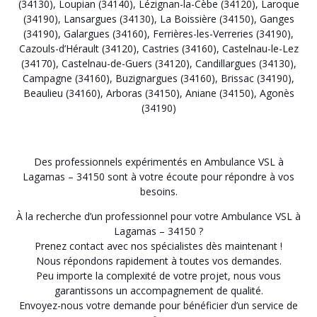
(34130)
,
Loupian (34140)
,
Lézignan-la-Cèbe (34120)
,
Laroque
(34190)
,
Lansargues (34130)
,
La Boissière (34150)
,
Ganges
(34190)
,
Galargues (34160)
,
Ferrières-les-Verreries (34190)
,
Cazouls-d’Hérault (34120)
,
Castries (34160)
,
Castelnau-le-Lez
(34170)
,
Castelnau-de-Guers (34120)
,
Candillargues (34130)
,
Campagne (34160)
,
Buzignargues (34160)
,
Brissac (34190)
,
Beaulieu (34160)
,
Arboras (34150)
,
Aniane (34150)
,
Agonès
(34190)
Des professionnels expérimentés en Ambulance VSL à
Lagamas – 34150 sont à votre écoute pour répondre à vos
besoins.
À la recherche d’un professionnel pour votre Ambulance VSL à
Lagamas – 34150 ?
Prenez contact avec nos spécialistes dès maintenant !
Nous répondons rapidement à toutes vos demandes.
Peu importe la complexité de votre projet, nous vous
garantissons un accompagnement de qualité.
Envoyez-nous votre demande pour bénéficier d’un service de