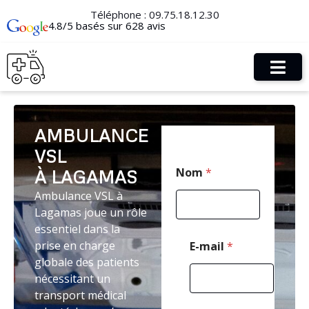
Téléphone :
09.75.18.12.30
4.8/5 basés sur 628 avis
AMBULANCE
VSL
M
Nom
*
À LAGAMAS
e
s
Ambulance VSL à
s
Lagamas joue un rôle
a
g
essentiel dans la
e
prise en charge
E-mail
*
*
globale des patients
E
nécessitant un
-
m
transport médical
a