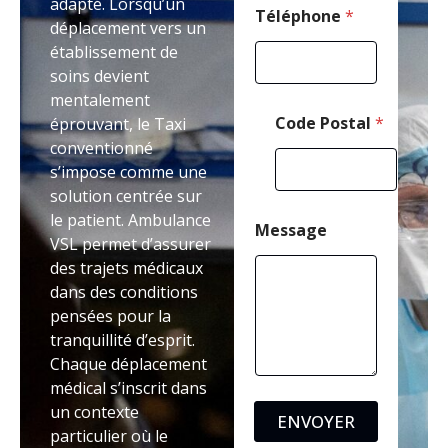
adapté. Lorsqu’un
i
Téléphone
*
déplacement vers un
l
établissement de
soins devient
mentalement
Code Postal
*
éprouvant, le Taxi
conventionné
s’impose comme une
solution centrée sur
le patient. Ambulance
Message
VSL permet d’assurer
des trajets médicaux
dans des conditions
pensées pour la
tranquillité d’esprit.
Chaque déplacement
médical s’inscrit dans
un contexte
ENVOYER
particulier où le