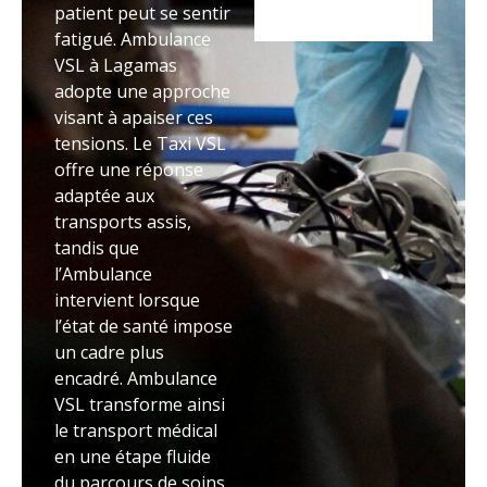
patient peut se sentir
fatigué. Ambulance
VSL à Lagamas
adopte une approche
visant à apaiser ces
tensions. Le Taxi VSL
offre une réponse
adaptée aux
transports assis,
tandis que
l’Ambulance
intervient lorsque
l’état de santé impose
un cadre plus
encadré. Ambulance
VSL transforme ainsi
le transport médical
en une étape fluide
du parcours de soins.