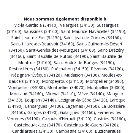
Nous sommes également disponible à
:
Vic-la-Gardiole (34110)
,
Valergues (34130)
,
Sussargues
(34160)
,
Saussines (34160)
,
Saint-Maurice-Navacelles (34190)
,
Saint-Jean-de-Fos (34150)
,
Saint-Jean-de-Cornies (34160)
,
Saint-Hilaire-de-Beauvoir (34160)
,
Saint-Guilhem-le-Désert
(34150)
,
Saint-Geniès-des-Mourgues (34160)
,
Saint-Drézéry
(34160)
,
Saint-Bauzille-de-Putois (34190)
,
Saint-Bauzille-de-
Montmel (34160)
,
Saint-André-de-Buèges (34190)
,
Restinclières (34160)
,
Puéchabon (34150)
,
Pézenas (34120)
,
Nézignan-l’Évêque (34120)
,
Mudaison (34130)
,
Moulès-et-
Baucels (34190)
,
Montpeyroux (34150)
,
Montpellier (34090)
,
Montpellier (34080)
,
Montpellier (34070)
,
Montpellier (34000)
,
Montaud (34160)
,
Mireval (34110)
,
Mèze (34140)
,
Mauguio
(34130)
,
Loupian (34140)
,
Lézignan-la-Cèbe (34120)
,
Laroque
(34190)
,
Lansargues (34130)
,
Lagamas (34150)
,
La Boissière
(34150)
,
Ganges (34190)
,
Galargues (34160)
,
Ferrières-les-
Verreries (34190)
,
Cazouls-d’Hérault (34120)
,
Castries (34160)
,
Castelnau-le-Lez (34170)
,
Castelnau-de-Guers (34120)
,
Candillargues (34130)
,
Campagne (34160)
,
Buzignargues