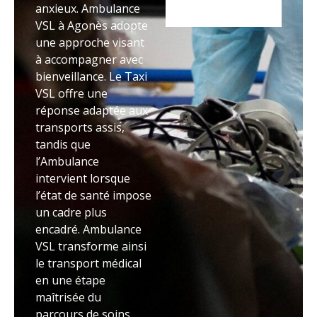
anxieux. Ambulance
VSL à Agonès adopte
une approche visant
à accompagner avec
bienveillance. Le Taxi
VSL offre une
réponse adaptée aux
transports assis,
tandis que
l’Ambulance
intervient lorsque
l’état de santé impose
un cadre plus
encadré. Ambulance
VSL transforme ainsi
le transport médical
en une étape
maîtrisée du
parcours de soins.