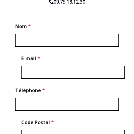
09.75.18.12.30
P
Nom
*
o
s
t
a
l
P
E-mail
*
o
s
t
a
l
Téléphone
*
Code Postal
*