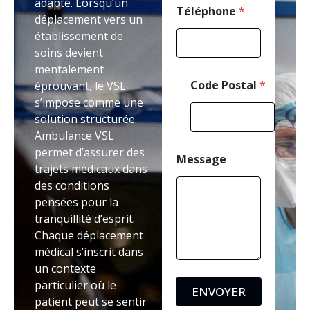
adapté. Lorsqu’un
P
Téléphone
*
déplacement vers un
o
établissement de
s
t
soins devient
a
mentalement
l
Code Postal
*
éprouvant, le VSL
s’impose comme une
solution structurée.
Ambulance VSL
permet d’assurer des
Message
trajets médicaux dans
des conditions
pensées pour la
tranquillité d’esprit.
Chaque déplacement
médical s’inscrit dans
un contexte
particulier où le
ENVOYER
patient peut se sentir