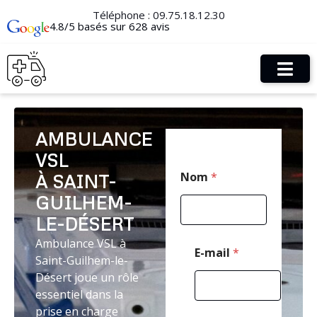
Téléphone :
09.75.18.12.30
4.8/5 basés sur 628 avis
AMBULANCE
VSL
C
Nom
*
À SAINT-
o
d
GUILHEM-
e
C
LE-DÉSERT
o
Ambulance VSL à
d
E-mail
*
Saint-Guilhem-le-
e
E
Désert joue un rôle
-
essentiel dans la
m
prise en charge
a