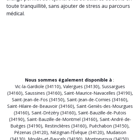
toute tranquillité, sans ajouter de stress au parcours
médical.
Nous sommes également disponible à
:
Vic-la-Gardiole (34110)
,
Valergues (34130)
,
Sussargues
(34160)
,
Saussines (34160)
,
Saint-Maurice-Navacelles (34190)
,
Saint-Jean-de-Fos (34150)
,
Saint-Jean-de-Cornies (34160)
,
Saint-Hilaire-de-Beauvoir (34160)
,
Saint-Geniès-des-Mourgues
(34160)
,
Saint-Drézéry (34160)
,
Saint-Bauzille-de-Putois
(34190)
,
Saint-Bauzille-de-Montmel (34160)
,
Saint-André-de-
Buèges (34190)
,
Restinclières (34160)
,
Puéchabon (34150)
,
Pézenas (34120)
,
Nézignan-l’Évêque (34120)
,
Mudaison
(34130)
,
Moulès-et-Baucels (34190)
,
Montpeyroux (34150)
,