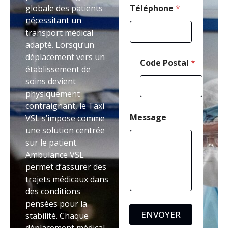
i
globale des patients
Téléphone
*
l
nécessitant un
transport médical
adapté. Lorsqu’un
déplacement vers un
Code Postal
*
établissement de
soins devient
physiquement
contraignant, le Taxi
Message
VSL s’impose comme
une solution centrée
sur le patient.
Ambulance VSL
permet d’assurer des
trajets médicaux dans
des conditions
pensées pour la
ENVOYER
stabilité. Chaque