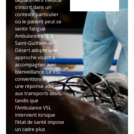
déplacement médical
s’inscrit dans un
contexte particulier
où le patient peut se
sentir fatigué.
Ambulance VSL à
Saint-Guilhem-le-
Désert adopte une
approche visant à
accompagner avec
bienveillance. Le VSL
conventionné offre
une réponse adaptée
aux transports assis,
tandis que
l’Ambulance VSL
intervient lorsque
l’état de santé impose
un cadre plus