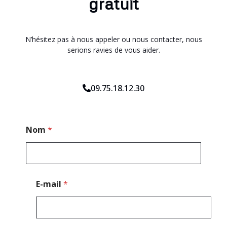
gratuit
N’hésitez pas à nous appeler ou nous contacter, nous
serions ravies de vous aider.
09.75.18.12.30
M
Nom
*
e
s
s
a
g
e
E-mail
*
M
e
s
s