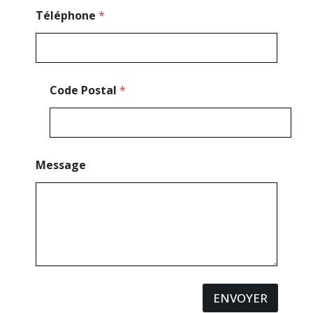
a
g
Téléphone
*
e
C
o
d
e
Code Postal
*
Message
ENVOYER