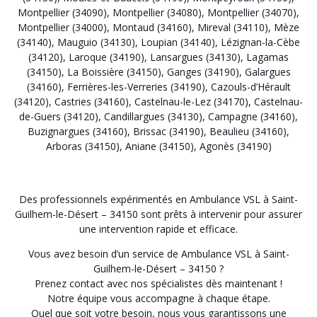
Montpellier (34090)
,
Montpellier (34080)
,
Montpellier (34070)
,
Montpellier (34000)
,
Montaud (34160)
,
Mireval (34110)
,
Mèze
(34140)
,
Mauguio (34130)
,
Loupian (34140)
,
Lézignan-la-Cèbe
(34120)
,
Laroque (34190)
,
Lansargues (34130)
,
Lagamas
(34150)
,
La Boissière (34150)
,
Ganges (34190)
,
Galargues
(34160)
,
Ferrières-les-Verreries (34190)
,
Cazouls-d’Hérault
(34120)
,
Castries (34160)
,
Castelnau-le-Lez (34170)
,
Castelnau-
de-Guers (34120)
,
Candillargues (34130)
,
Campagne (34160)
,
Buzignargues (34160)
,
Brissac (34190)
,
Beaulieu (34160)
,
Arboras (34150)
,
Aniane (34150)
,
Agonès (34190)
Des professionnels expérimentés en Ambulance VSL à Saint-
Guilhem-le-Désert – 34150 sont prêts à intervenir pour assurer
une intervention rapide et efficace.
Vous avez besoin d’un service de Ambulance VSL à Saint-
Guilhem-le-Désert – 34150 ?
Prenez contact avec nos spécialistes dès maintenant !
Notre équipe vous accompagne à chaque étape.
Quel que soit votre besoin, nous vous garantissons une