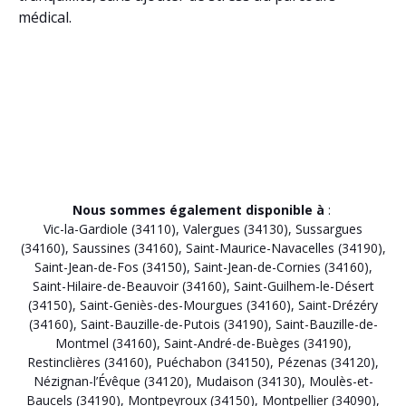
médical.
Nous sommes également disponible à
:
Vic-la-Gardiole (34110)
,
Valergues (34130)
,
Sussargues
(34160)
,
Saussines (34160)
,
Saint-Maurice-Navacelles (34190)
,
Saint-Jean-de-Fos (34150)
,
Saint-Jean-de-Cornies (34160)
,
Saint-Hilaire-de-Beauvoir (34160)
,
Saint-Guilhem-le-Désert
(34150)
,
Saint-Geniès-des-Mourgues (34160)
,
Saint-Drézéry
(34160)
,
Saint-Bauzille-de-Putois (34190)
,
Saint-Bauzille-de-
Montmel (34160)
,
Saint-André-de-Buèges (34190)
,
Restinclières (34160)
,
Puéchabon (34150)
,
Pézenas (34120)
,
Nézignan-l’Évêque (34120)
,
Mudaison (34130)
,
Moulès-et-
Baucels (34190)
,
Montpeyroux (34150)
,
Montpellier (34090)
,