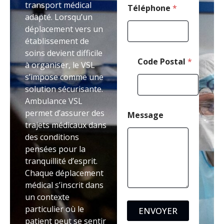
transport médical
Téléphone
*
adapté. Lorsqu’un
déplacement vers un
établissement de
soins devient difficile
Code Postal
*
à organiser, le VSL
s’impose comme une
solution sécurisante.
Ambulance VSL
permet d’assurer des
Message
trajets médicaux dans
des conditions
pensées pour la
tranquillité d’esprit.
Chaque déplacement
médical s’inscrit dans
un contexte
particulier où le
ENVOYER
patient peut se sentir