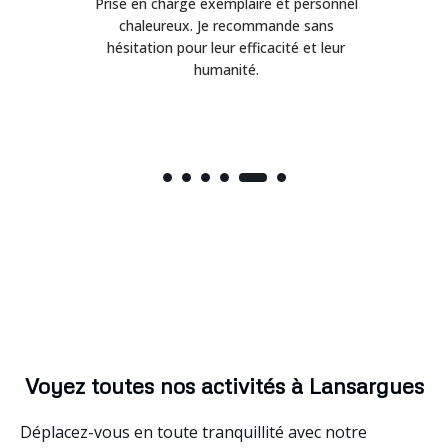
une
Prise en charge exemplaire et personnel
chaleureux. Je recommande sans
.
hésitation pour leur efficacité et leur
r
humanité.
Voyez toutes nos activités à Lansargues
Déplacez-vous en toute tranquillité avec notre