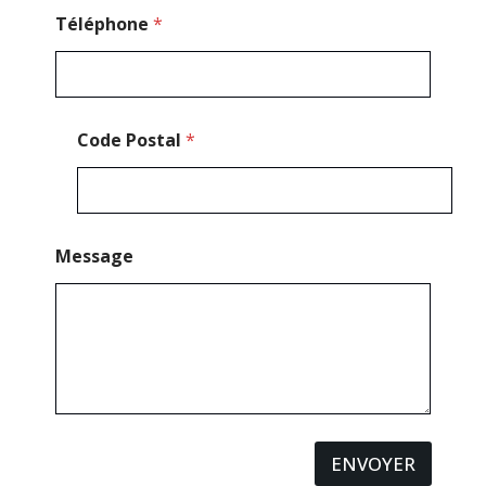
o
n
Téléphone
*
e
Code Postal
*
Message
ENVOYER