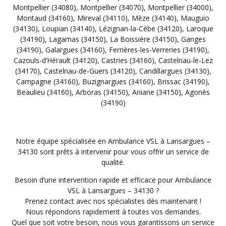
Montpellier (34080)
,
Montpellier (34070)
,
Montpellier (34000)
,
Montaud (34160)
,
Mireval (34110)
,
Mèze (34140)
,
Mauguio
(34130)
,
Loupian (34140)
,
Lézignan-la-Cèbe (34120)
,
Laroque
(34190)
,
Lagamas (34150)
,
La Boissière (34150)
,
Ganges
(34190)
,
Galargues (34160)
,
Ferrières-les-Verreries (34190)
,
Cazouls-d’Hérault (34120)
,
Castries (34160)
,
Castelnau-le-Lez
(34170)
,
Castelnau-de-Guers (34120)
,
Candillargues (34130)
,
Campagne (34160)
,
Buzignargues (34160)
,
Brissac (34190)
,
Beaulieu (34160)
,
Arboras (34150)
,
Aniane (34150)
,
Agonès
(34190)
Notre équipe spécialisée en Ambulance VSL à Lansargues –
34130 sont prêts à intervenir pour vous offrir un service de
qualité.
Besoin d’une intervention rapide et efficace pour Ambulance
VSL à Lansargues – 34130 ?
Prenez contact avec nos spécialistes dès maintenant !
Nous répondons rapidement à toutes vos demandes.
Quel que soit votre besoin, nous vous garantissons un service