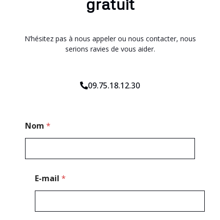
gratuit
N’hésitez pas à nous appeler ou nous contacter, nous
serions ravies de vous aider.
09.75.18.12.30
*
Nom
*
C
o
d
e
T
é
E-mail
*
l
é
p
h