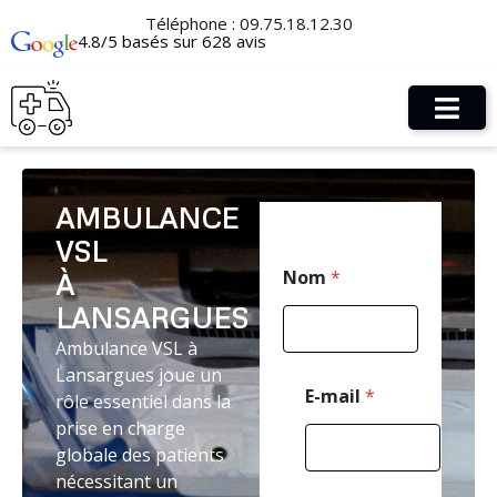
Téléphone :
09.75.18.12.30
4.8/5 basés sur 628 avis
AMBULANCE
VSL
*
Nom
*
À
*
*
LANSARGUES
Ambulance VSL à
Lansargues joue un
E-mail
*
rôle essentiel dans la
prise en charge
globale des patients
nécessitant un