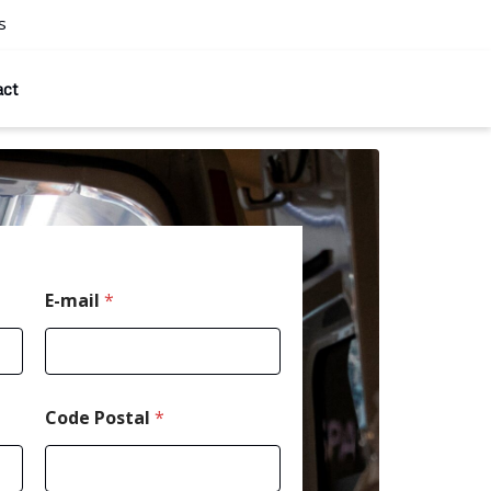
s
act
P
E-mail
*
o
s
t
a
l
M
Code Postal
*
e
s
s