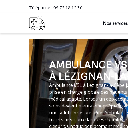
Téléphone :
09.75.18.12.30
Nos services
AMBULANCE VS
À LÉZIGNAN-LA
Ambulance VSL à Lézignan-la-Cèbe jo
prise en charge globale des patients
médical adapté. Lorsqu’un déplaceme
soins devient mentalement éprouvan
une solution sécurisante. Ambulance
trajets médicaux dans des conditions
d’esprit. Chaque déplacement médical