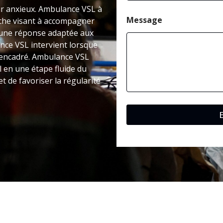
tir anxieux. Ambulance VSL à
Message
che visant à accompagner
e une réponse adaptée aux
ance VSL intervient lorsque
s encadré. Ambulance VSL
l en une étape fluide du
t de favoriser la régularité