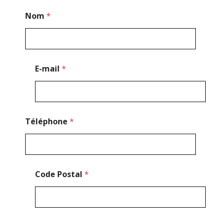
N
Nom
*
o
m
*
M
e
s
E-mail
*
s
a
g
e
Téléphone
*
Code Postal
*