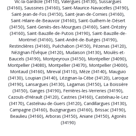
Vic-la-Gardiole (34110)
,
Valergues (34130)
,
Sussargues
(34160)
,
Saussines (34160)
,
Saint-Maurice-Navacelles (34190)
,
Saint-Jean-de-Fos (34150)
,
Saint-Jean-de-Cornies (34160)
,
Saint-Hilaire-de-Beauvoir (34160)
,
Saint-Guilhem-le-Désert
(34150)
,
Saint-Geniès-des-Mourgues (34160)
,
Saint-Drézéry
(34160)
,
Saint-Bauzille-de-Putois (34190)
,
Saint-Bauzille-de-
Montmel (34160)
,
Saint-André-de-Buèges (34190)
,
Restinclières (34160)
,
Puéchabon (34150)
,
Pézenas (34120)
,
Nézignan-l’Évêque (34120)
,
Mudaison (34130)
,
Moulès-et-
Baucels (34190)
,
Montpeyroux (34150)
,
Montpellier (34090)
,
Montpellier (34080)
,
Montpellier (34070)
,
Montpellier (34000)
,
Montaud (34160)
,
Mireval (34110)
,
Mèze (34140)
,
Mauguio
(34130)
,
Loupian (34140)
,
Lézignan-la-Cèbe (34120)
,
Laroque
(34190)
,
Lansargues (34130)
,
Lagamas (34150)
,
La Boissière
(34150)
,
Ganges (34190)
,
Ferrières-les-Verreries (34190)
,
Cazouls-d’Hérault (34120)
,
Castries (34160)
,
Castelnau-le-Lez
(34170)
,
Castelnau-de-Guers (34120)
,
Candillargues (34130)
,
Campagne (34160)
,
Buzignargues (34160)
,
Brissac (34190)
,
Beaulieu (34160)
,
Arboras (34150)
,
Aniane (34150)
,
Agonès
(34190)