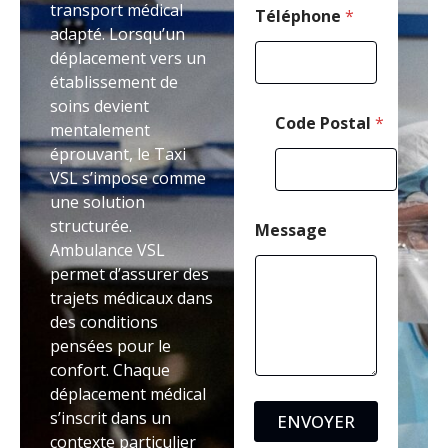
transport médical
t
Téléphone
*
adapté. Lorsqu’un
a
l
déplacement vers un
M
établissement de
e
soins devient
s
Code Postal
*
s
mentalement
a
éprouvant, le Taxi
g
VSL s’impose comme
e
une solution
structurée.
Message
Ambulance VSL
permet d’assurer des
trajets médicaux dans
des conditions
pensées pour le
confort. Chaque
déplacement médical
s’inscrit dans un
ENVOYER
contexte particulier