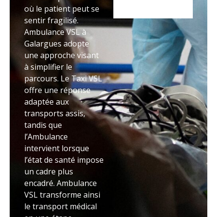
où le patient peut se
sentir fragilisé.
Ambulance VSL à
Galargues adopte
une approche visant
à simplifier le
parcours. Le Taxi VSL
offre une réponse
adaptée aux
transports assis,
tandis que
l’Ambulance
intervient lorsque
l’état de santé impose
un cadre plus
encadré. Ambulance
VSL transforme ainsi
le transport médical