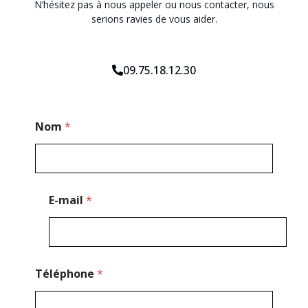
N’hésitez pas à nous appeler ou nous contacter, nous
serions ravies de vous aider.
09.75.18.12.30
*
Nom
*
E
-
m
a
i
l
E-mail
*
E
-
m
a
i
l
Téléphone
*