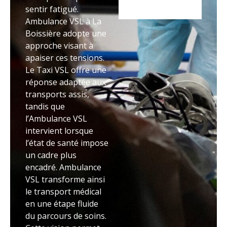
sentir fatigué.
Ambulance VSL à La
Boissière adopte une
approche visant à
apaiser ces tensions.
Le Taxi VSL offre une
réponse adaptée aux
transports assis,
tandis que
l’Ambulance VSL
intervient lorsque
l’état de santé impose
un cadre plus
encadré. Ambulance
VSL transforme ainsi
le transport médical
en une étape fluide
du parcours de soins.