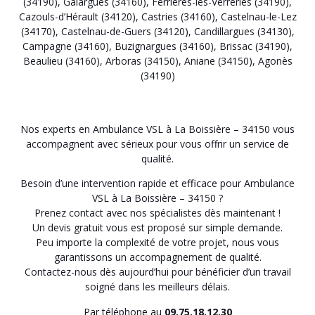
(34190)
,
Galargues (34160)
,
Ferrières-les-Verreries (34190)
,
Cazouls-d’Hérault (34120)
,
Castries (34160)
,
Castelnau-le-Lez
(34170)
,
Castelnau-de-Guers (34120)
,
Candillargues (34130)
,
Campagne (34160)
,
Buzignargues (34160)
,
Brissac (34190)
,
Beaulieu (34160)
,
Arboras (34150)
,
Aniane (34150)
,
Agonès
(34190)
Nos experts en Ambulance VSL à La Boissière – 34150 vous
accompagnent avec sérieux pour vous offrir un service de
qualité.
Besoin d’une intervention rapide et efficace pour Ambulance
VSL à La Boissière – 34150 ?
Prenez contact avec nos spécialistes dès maintenant !
Un devis gratuit vous est proposé sur simple demande.
Peu importe la complexité de votre projet, nous vous
garantissons un accompagnement de qualité.
Contactez-nous dès aujourd’hui pour bénéficier d’un travail
soigné dans les meilleurs délais.
Par téléphone au
09.75.18.12.30