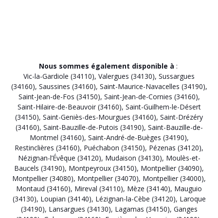
Nous sommes également disponible à
:
Vic-la-Gardiole (34110)
,
Valergues (34130)
,
Sussargues
(34160)
,
Saussines (34160)
,
Saint-Maurice-Navacelles (34190)
,
Saint-Jean-de-Fos (34150)
,
Saint-Jean-de-Cornies (34160)
,
Saint-Hilaire-de-Beauvoir (34160)
,
Saint-Guilhem-le-Désert
(34150)
,
Saint-Geniès-des-Mourgues (34160)
,
Saint-Drézéry
(34160)
,
Saint-Bauzille-de-Putois (34190)
,
Saint-Bauzille-de-
Montmel (34160)
,
Saint-André-de-Buèges (34190)
,
Restinclières (34160)
,
Puéchabon (34150)
,
Pézenas (34120)
,
Nézignan-l’Évêque (34120)
,
Mudaison (34130)
,
Moulès-et-
Baucels (34190)
,
Montpeyroux (34150)
,
Montpellier (34090)
,
Montpellier (34080)
,
Montpellier (34070)
,
Montpellier (34000)
,
Montaud (34160)
,
Mireval (34110)
,
Mèze (34140)
,
Mauguio
(34130)
,
Loupian (34140)
,
Lézignan-la-Cèbe (34120)
,
Laroque
(34190)
,
Lansargues (34130)
,
Lagamas (34150)
,
Ganges