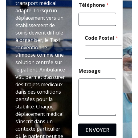
transport médical
l
Téléphone
*
adapté. Lorsqu’un
é
p
déplacement vers un
h
établissement de
o
soins devient difficile
n
Code Postal
*
e
à organiser, le Taxi
conventionné
s’impose comme une
solution centrée sur
le patient. Ambulance
Message
VSL permet d’assurer
des trajets médicaux
dans des conditions
pensées pour la
stabilité. Chaque
déplacement médical
s’inscrit dans un
contexte particulier
ENVOYER
où le patient peut se