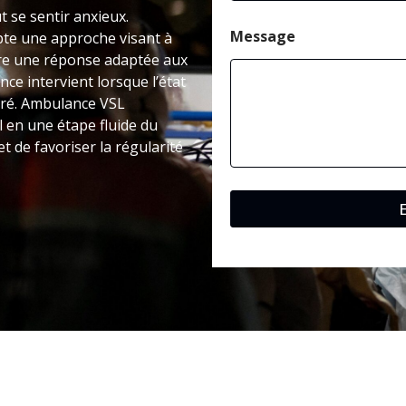
g
t se sentir anxieux.
e
Message
te une approche visant à
fre une réponse adaptée aux
nce intervient lorsque l’état
dré. Ambulance VSL
l en une étape fluide du
t de favoriser la régularité