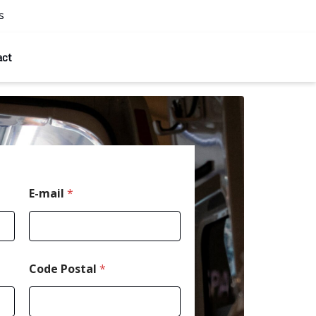
s
act
E-mail
*
Code Postal
*