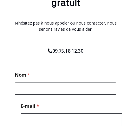
gratuit
N’hésitez pas à nous appeler ou nous contacter, nous
serions ravies de vous aider.
09.75.18.12.30
M
Nom
*
e
s
s
a
g
e
E-mail
*
*
*