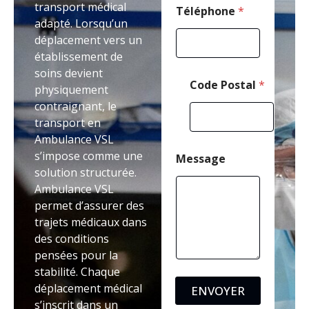
transport médical
Téléphone
*
adapté. Lorsqu’un
déplacement vers un
établissement de
soins devient
Code Postal
*
physiquement
contraignant, le
transport en
Ambulance VSL
s’impose comme une
Message
solution structurée.
Ambulance VSL
permet d’assurer des
trajets médicaux dans
des conditions
pensées pour la
stabilité. Chaque
déplacement médical
ENVOYER
s’inscrit dans un