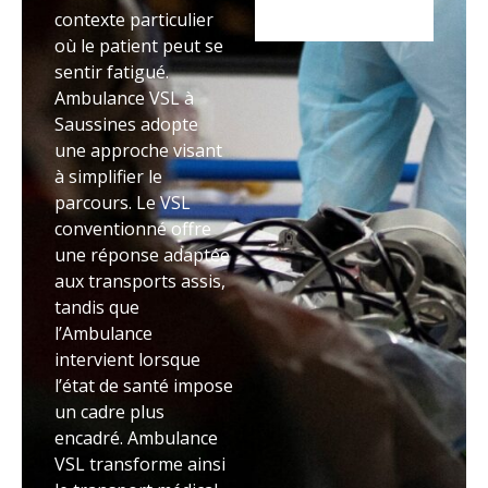
contexte particulier
où le patient peut se
sentir fatigué.
Ambulance VSL à
Saussines adopte
une approche visant
à simplifier le
parcours. Le VSL
conventionné offre
une réponse adaptée
aux transports assis,
tandis que
l’Ambulance
intervient lorsque
l’état de santé impose
un cadre plus
encadré. Ambulance
VSL transforme ainsi