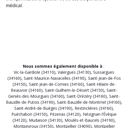
médical.
Nous sommes également disponible à
:
Vic-la-Gardiole (34110)
,
Valergues (34130)
,
Sussargues
(34160)
,
Saint-Maurice-Navacelles (34190)
,
Saint-Jean-de-Fos
(34150)
,
Saint-Jean-de-Cornies (34160)
,
Saint-Hilaire-de-
Beauvoir (34160)
,
Saint-Guilhem-le-Désert (34150)
,
Saint-
Geniès-des-Mourgues (34160)
,
Saint-Drézéry (34160)
,
Saint-
Bauzille-de-Putois (34190)
,
Saint-Bauzille-de-Montmel (34160)
,
Saint-André-de-Buèges (34190)
,
Restinclières (34160)
,
Puéchabon (34150)
,
Pézenas (34120)
,
Nézignan-l’Évêque
(34120)
,
Mudaison (34130)
,
Moulès-et-Baucels (34190)
,
Montpeyroux (34150)
,
Montpellier (34090)
,
Montpellier