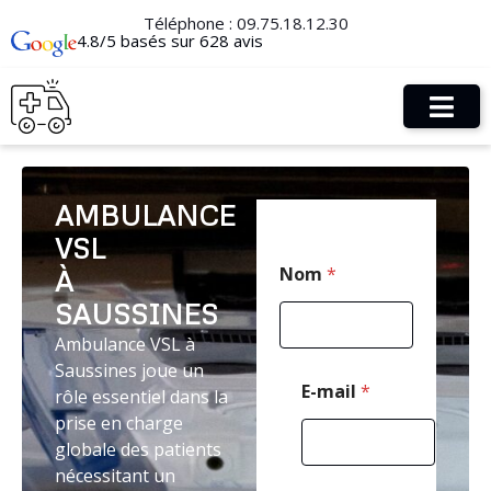
Téléphone :
09.75.18.12.30
4.8/5 basés sur 628 avis
AMBULANCE
VSL
*
Nom
*
À
N
o
SAUSSINES
m
M
Ambulance VSL à
e
Saussines joue un
s
E-mail
*
rôle essentiel dans la
s
prise en charge
a
g
globale des patients
e
nécessitant un