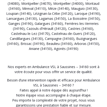
(34080)
,
Montpellier (34070)
,
Montpellier (34000)
,
Montaud
(34160)
,
Mireval (34110)
,
Mèze (34140)
,
Mauguio (34130)
,
Loupian (34140)
,
Lézignan-la-Cèbe (34120)
,
Laroque (34190)
,
Lansargues (34130)
,
Lagamas (34150)
,
La Boissière (34150)
,
Ganges (34190)
,
Galargues (34160)
,
Ferrières-les-Verreries
(34190)
,
Cazouls-d’Hérault (34120)
,
Castries (34160)
,
Castelnau-le-Lez (34170)
,
Castelnau-de-Guers (34120)
,
Candillargues (34130)
,
Campagne (34160)
,
Buzignargues
(34160)
,
Brissac (34190)
,
Beaulieu (34160)
,
Arboras (34150)
,
Aniane (34150)
,
Agonès (34190)
Nos experts en Ambulance VSL à Saussines – 34160 sont à
votre écoute pour vous offrir un service de qualité.
Besoin d’une intervention rapide et efficace pour Ambulance
VSL à Saussines – 34160 ?
Faites appel à notre équipe dès aujourd’hui !
Notre équipe vous accompagne à chaque étape.
Peu importe la complexité de votre projet, nous vous
garantissons une prestation fiable et sur mesure.