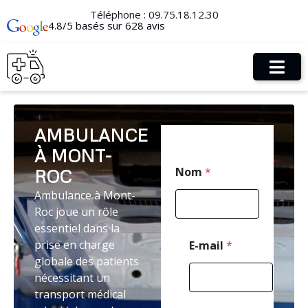
Téléphone :
09.75.18.12.30
4.8/5 basés sur 628 avis
AMBULANCE
À MONT-
*
Nom
*
ROC
T
é
Ambulance à Mont-
l
Roc joue un rôle
é
p
essentiel dans la
h
prise en charge
E-mail
*
o
globale des patients
n
nécessitant un
e
*
transport médical