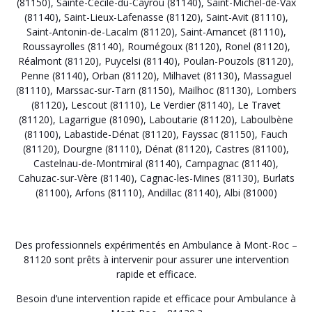
(81150)
,
Sainte-Cécile-du-Cayrou (81140)
,
Saint-Michel-de-Vax
(81140)
,
Saint-Lieux-Lafenasse (81120)
,
Saint-Avit (81110)
,
Saint-Antonin-de-Lacalm (81120)
,
Saint-Amancet (81110)
,
Roussayrolles (81140)
,
Roumégoux (81120)
,
Ronel (81120)
,
Réalmont (81120)
,
Puycelsi (81140)
,
Poulan-Pouzols (81120)
,
Penne (81140)
,
Orban (81120)
,
Milhavet (81130)
,
Massaguel
(81110)
,
Marssac-sur-Tarn (81150)
,
Mailhoc (81130)
,
Lombers
(81120)
,
Lescout (81110)
,
Le Verdier (81140)
,
Le Travet
(81120)
,
Lagarrigue (81090)
,
Laboutarie (81120)
,
Laboulbène
(81100)
,
Labastide-Dénat (81120)
,
Fayssac (81150)
,
Fauch
(81120)
,
Dourgne (81110)
,
Dénat (81120)
,
Castres (81100)
,
Castelnau-de-Montmiral (81140)
,
Campagnac (81140)
,
Cahuzac-sur-Vère (81140)
,
Cagnac-les-Mines (81130)
,
Burlats
(81100)
,
Arfons (81110)
,
Andillac (81140)
,
Albi (81000)
Des professionnels expérimentés en Ambulance à Mont-Roc –
81120 sont prêts à intervenir pour assurer une intervention
rapide et efficace.
Besoin d’une intervention rapide et efficace pour Ambulance à