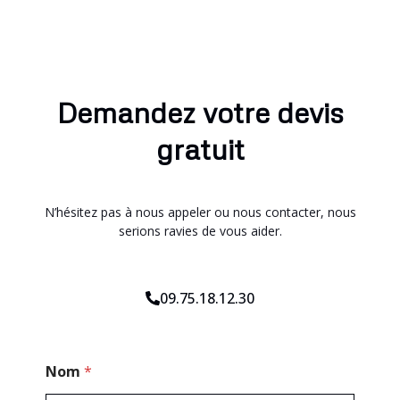
Demandez votre devis
gratuit
N’hésitez pas à nous appeler ou nous contacter, nous
serions ravies de vous aider.
09.75.18.12.30
M
Nom
*
e
s