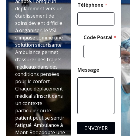
adapté. Lorsqu’un
Téléphone
*
déplacement vers un
établissement de
soins devient difficile
à organiser, le VSL
Code Postal
*
s’impose comme une
solution sécurisante.
Ambulance permet
d’assurer des trajets
médicaux dans des
Message
conditions pensées
pour le confort.
Chaque déplacement
médical s’inscrit dans
un contexte
particulier où le
patient peut se sentir
fatigué. Ambulance à
ENVOYER
Mont-Roc adopte une