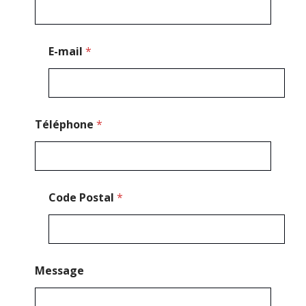
s
a
g
e
E-mail
*
*
*
Téléphone
*
Code Postal
*
Message