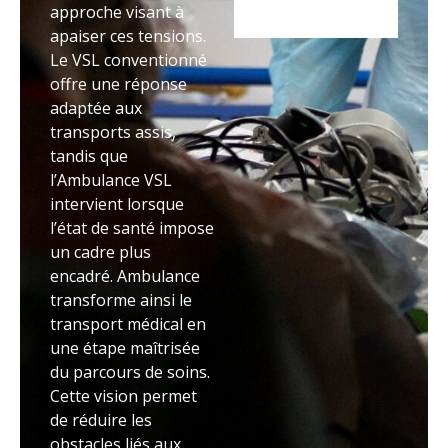
approche visant à
apaiser ces tensions.
Le VSL conventionné
offre une réponse
adaptée aux
transports assis,
tandis que
l’Ambulance VSL
intervient lorsque
l’état de santé impose
un cadre plus
encadré. Ambulance
transforme ainsi le
transport médical en
une étape maîtrisée
du parcours de soins.
Cette vision permet
de réduire les
obstacles liés aux