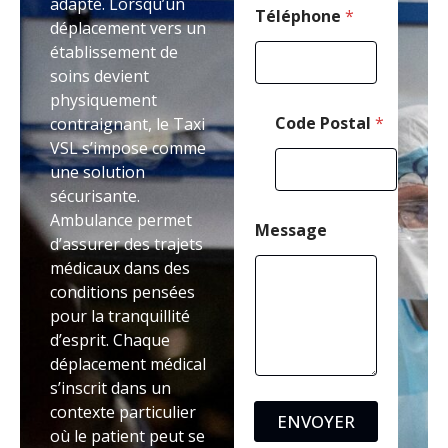
adapté. Lorsqu’un
t
Téléphone
*
déplacement vers un
a
établissement de
l
M
soins devient
e
physiquement
s
Code Postal
*
contraignant, le Taxi
s
VSL s’impose comme
a
g
une solution
e
sécurisante.
Ambulance permet
Message
d’assurer des trajets
médicaux dans des
conditions pensées
pour la tranquillité
d’esprit. Chaque
déplacement médical
s’inscrit dans un
contexte particulier
ENVOYER
où le patient peut se