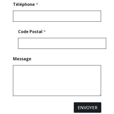
d
Téléphone
*
e
Code Postal
*
Message
ENVOYER