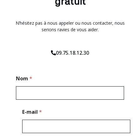
gratuit
N’hésitez pas à nous appeler ou nous contacter, nous
serions ravies de vous aider.
09.75.18.12.30
C
Nom
*
o
d
e
P
o
s
E-mail
*
t
a
l
C
o