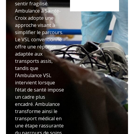
sentir fragilisé.
Ambulance à Sainte-
Croix adopte une
approche visant à
simplifier le parcours.
Le VSL conventionné
offre une réponse
adaptée aux
transports assis,
tandis que
l’Ambulance VSL
intervient lorsque
l’état de santé impose
un cadre plus
encadré. Ambulance
transforme ainsi le
transport médical en
une étape rassurante
du parcours de soins.