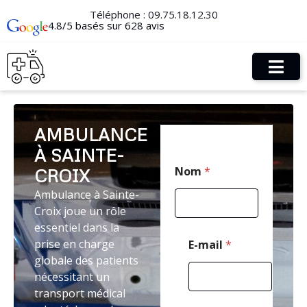
Téléphone :
09.75.18.12.30
4.8/5 basés sur 628 avis
AMBULANCE
À SAINTE-
T
Nom
*
CROIX
é
l
Ambulance à Sainte-
é
Croix joue un rôle
p
h
essentiel dans la
o
prise en charge
E-mail
*
n
globale des patients
e
nécessitant un
P
o
transport médical
s