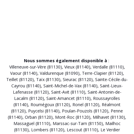
Nous sommes également disponible à
:
Villeneuve-sur-Vère (81130)
,
Vieux (81140)
,
Verdalle (81110)
,
Vaour (81140)
,
Valdurenque (81090)
,
Terre-Clapier (81120)
,
Teillet (81120)
,
Taïx (81130)
,
Sieurac (81120)
,
Sainte-Cécile-du-
Cayrou (81140)
,
Saint-Michel-de-Vax (81140)
,
Saint-Lieux-
Lafenasse (81120)
,
Saint-Avit (81110)
,
Saint-Antonin-de-
Lacalm (81120)
,
Saint-Amancet (81110)
,
Roussayrolles
(81140)
,
Roumégoux (81120)
,
Ronel (81120)
,
Réalmont
(81120)
,
Puycelsi (81140)
,
Poulan-Pouzols (81120)
,
Penne
(81140)
,
Orban (81120)
,
Mont-Roc (81120)
,
Milhavet (81130)
,
Massaguel (81110)
,
Marssac-sur-Tarn (81150)
,
Mailhoc
(81130)
,
Lombers (81120)
,
Lescout (81110)
,
Le Verdier