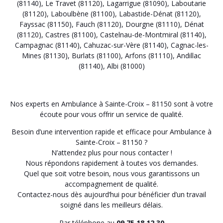
(81140)
,
Le Travet (81120)
,
Lagarrigue (81090)
,
Laboutarie
(81120)
,
Laboulbène (81100)
,
Labastide-Dénat (81120)
,
Fayssac (81150)
,
Fauch (81120)
,
Dourgne (81110)
,
Dénat
(81120)
,
Castres (81100)
,
Castelnau-de-Montmiral (81140)
,
Campagnac (81140)
,
Cahuzac-sur-Vère (81140)
,
Cagnac-les-
Mines (81130)
,
Burlats (81100)
,
Arfons (81110)
,
Andillac
(81140)
,
Albi (81000)
Nos experts en Ambulance à Sainte-Croix – 81150 sont à votre
écoute pour vous offrir un service de qualité.
Besoin d’une intervention rapide et efficace pour Ambulance à
Sainte-Croix – 81150 ?
N’attendez plus pour nous contacter !
Nous répondons rapidement à toutes vos demandes.
Quel que soit votre besoin, nous vous garantissons un
accompagnement de qualité.
Contactez-nous dès aujourd’hui pour bénéficier d’un travail
soigné dans les meilleurs délais.
Par téléphone au
09.75.18.12.30