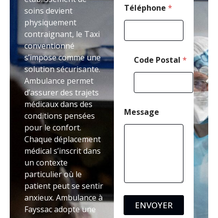
d
Téléphone
*
soins devient
e
physiquement
contraignant, le Taxi
conventionné
s’impose comme une
Code Postal
*
solution sécurisante.
Ambulance permet
d’assurer des trajets
médicaux dans des
Message
conditions pensées
pour le confort.
Chaque déplacement
médical s’inscrit dans
un contexte
particulier où le
patient peut se sentir
anxieux. Ambulance à
ENVOYER
Fayssac adopte une