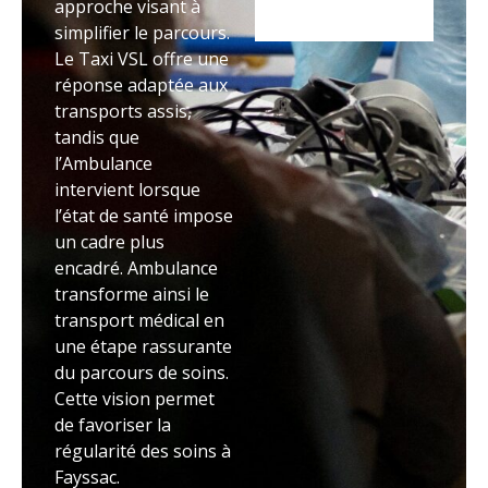
approche visant à
simplifier le parcours.
Le Taxi VSL offre une
réponse adaptée aux
transports assis,
tandis que
l’Ambulance
intervient lorsque
l’état de santé impose
un cadre plus
encadré. Ambulance
transforme ainsi le
transport médical en
une étape rassurante
du parcours de soins.
Cette vision permet
de favoriser la
régularité des soins à
Fayssac.