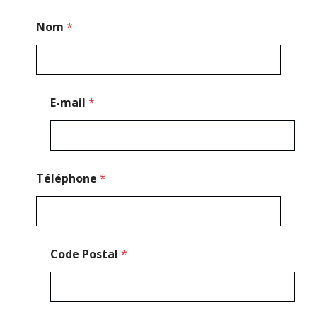
*
Nom
*
C
o
d
e
C
o
E-mail
*
d
e
Téléphone
*
Code Postal
*