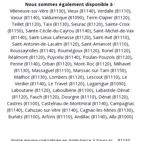
Nous sommes également disponible à
:
Villeneuve-sur-Vère (81130)
,
Vieux (81140)
,
Verdalle (81110)
,
Vaour (81140)
,
Valdurenque (81090)
,
Terre-Clapier (81120)
,
Teillet (81120)
,
Taïx (81130)
,
Sieurac (81120)
,
Sainte-Croix
(81150)
,
Sainte-Cécile-du-Cayrou (81140)
,
Saint-Michel-de-Vax
(81140)
,
Saint-Lieux-Lafenasse (81120)
,
Saint-Avit (81110)
,
Saint-Antonin-de-Lacalm (81120)
,
Saint-Amancet (81110)
,
Roussayrolles (81140)
,
Roumégoux (81120)
,
Ronel (81120)
,
Réalmont (81120)
,
Puycelsi (81140)
,
Poulan-Pouzols (81120)
,
Penne (81140)
,
Orban (81120)
,
Mont-Roc (81120)
,
Milhavet
(81130)
,
Massaguel (81110)
,
Marssac-sur-Tarn (81150)
,
Mailhoc (81130)
,
Lombers (81120)
,
Lescout (81110)
,
Le
Verdier (81140)
,
Le Travet (81120)
,
Lagarrigue (81090)
,
Laboutarie (81120)
,
Laboulbène (81100)
,
Labastide-Dénat
(81120)
,
Fauch (81120)
,
Dourgne (81110)
,
Dénat (81120)
,
Castres (81100)
,
Castelnau-de-Montmiral (81140)
,
Campagnac
(81140)
,
Cahuzac-sur-Vère (81140)
,
Cagnac-les-Mines (81130)
,
Burlats (81100)
,
Arfons (81110)
,
Andillac (81140)
,
Albi (81000)
Notre équipe spécialisée en Ambulance à Fayssac – 81150