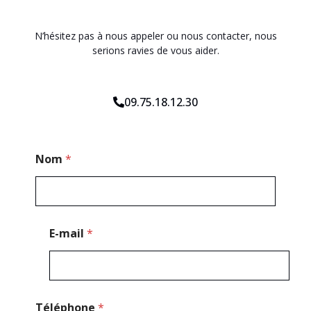
N’hésitez pas à nous appeler ou nous contacter, nous
serions ravies de vous aider.
09.75.18.12.30
*
Nom
*
C
o
d
e
C
o
E-mail
*
d
e
Téléphone
*