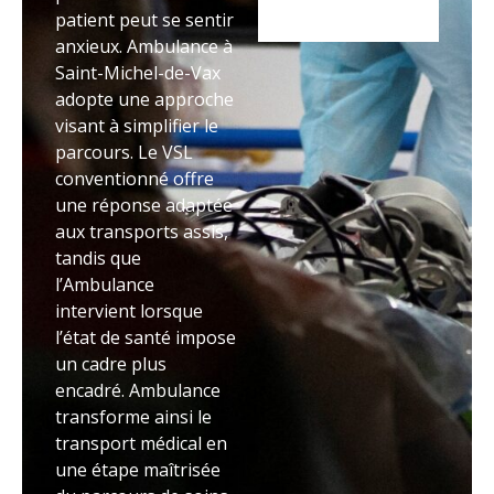
patient peut se sentir
anxieux. Ambulance à
Saint-Michel-de-Vax
adopte une approche
visant à simplifier le
parcours. Le VSL
conventionné offre
une réponse adaptée
aux transports assis,
tandis que
l’Ambulance
intervient lorsque
l’état de santé impose
un cadre plus
encadré. Ambulance
transforme ainsi le
transport médical en
une étape maîtrisée