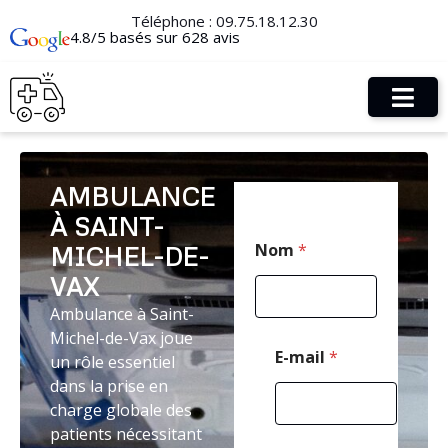
Téléphone :
09.75.18.12.30
4.8/5 basés sur 628 avis
AMBULANCE
À SAINT-
*
Nom
*
MICHEL-DE-
*
E
VAX
-
m
Ambulance à Saint-
a
Michel-de-Vax joue
i
E-mail
*
un rôle essentiel
l
dans la prise en
charge globale des
patients nécessitant