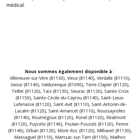
médical.
Nous sommes également disponible à
:
Villeneuve-sur-Vère (81130)
,
Vieux (81140)
,
Verdalle (81110)
,
Vaour (81140)
,
Valdurenque (81090)
,
Terre-Clapier (81120)
,
Teillet (81120)
,
Taïx (81130)
,
Sieurac (81120)
,
Sainte-Croix
(81150)
,
Sainte-Cécile-du-Cayrou (81140)
,
Saint-Lieux-
Lafenasse (81120)
,
Saint-Avit (81110)
,
Saint-Antonin-de-
Lacalm (81120)
,
Saint-Amancet (81110)
,
Roussayrolles
(81140)
,
Roumégoux (81120)
,
Ronel (81120)
,
Réalmont
(81120)
,
Puycelsi (81140)
,
Poulan-Pouzols (81120)
,
Penne
(81140)
,
Orban (81120)
,
Mont-Roc (81120)
,
Milhavet (81130)
,
Massaguel (81110)
,
Marssac-sur-Tarn (81150)
,
Mailhoc