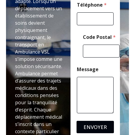
adapté. Lorsqu’un
g
Téléphone
*
déplacement vers un
e
établissement de
soins devient
physiquement
Code Postal
*
contraignant, le
transport en
Ambulance VSL
s’impose comme une
solution sécurisante.
Message
Ambulance permet
d’assurer des trajets
médicaux dans des
conditions pensées
pour la tranquillité
d’esprit. Chaque
déplacement médical
s’inscrit dans un
ENVOYER
contexte particulier