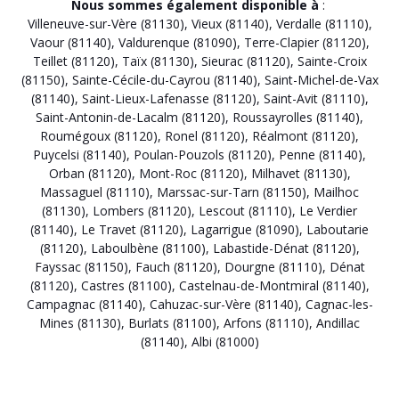
Nous sommes également disponible à
:
Villeneuve-sur-Vère (81130)
,
Vieux (81140)
,
Verdalle (81110)
,
Vaour (81140)
,
Valdurenque (81090)
,
Terre-Clapier (81120)
,
Teillet (81120)
,
Taïx (81130)
,
Sieurac (81120)
,
Sainte-Croix
(81150)
,
Sainte-Cécile-du-Cayrou (81140)
,
Saint-Michel-de-Vax
(81140)
,
Saint-Lieux-Lafenasse (81120)
,
Saint-Avit (81110)
,
Saint-Antonin-de-Lacalm (81120)
,
Roussayrolles (81140)
,
Roumégoux (81120)
,
Ronel (81120)
,
Réalmont (81120)
,
Puycelsi (81140)
,
Poulan-Pouzols (81120)
,
Penne (81140)
,
Orban (81120)
,
Mont-Roc (81120)
,
Milhavet (81130)
,
Massaguel (81110)
,
Marssac-sur-Tarn (81150)
,
Mailhoc
(81130)
,
Lombers (81120)
,
Lescout (81110)
,
Le Verdier
(81140)
,
Le Travet (81120)
,
Lagarrigue (81090)
,
Laboutarie
(81120)
,
Laboulbène (81100)
,
Labastide-Dénat (81120)
,
Fayssac (81150)
,
Fauch (81120)
,
Dourgne (81110)
,
Dénat
(81120)
,
Castres (81100)
,
Castelnau-de-Montmiral (81140)
,
Campagnac (81140)
,
Cahuzac-sur-Vère (81140)
,
Cagnac-les-
Mines (81130)
,
Burlats (81100)
,
Arfons (81110)
,
Andillac
(81140)
,
Albi (81000)