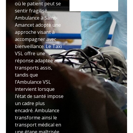
où le patient peut se
sentir fragilisé.
Ambulance à Saint-
Amancet adopte une
approche visant à
accompagner avec
bienveillance. Le Taxi
VSL offre une
réponse adaptée aux
transports assis,
tandis que
l’Ambulance VSL
intervient lorsque
l’état de santé impose
un cadre plus
encadré. Ambulance
transforme ainsi le
transport médical en
une étape maîtrisée