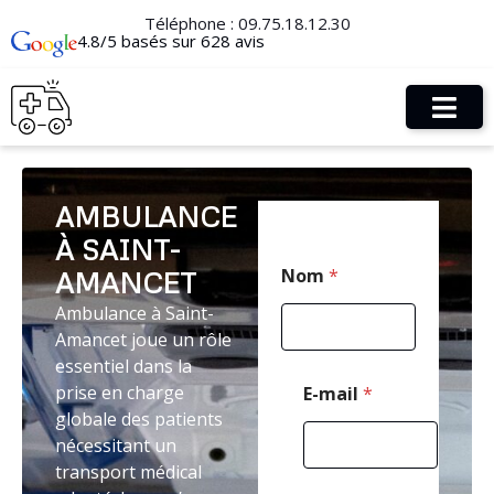
Téléphone :
09.75.18.12.30
4.8/5 basés sur 628 avis
AMBULANCE
À SAINT-
E
Nom
*
AMANCET
-
m
Ambulance à Saint-
a
Amancet joue un rôle
i
l
essentiel dans la
*
prise en charge
E-mail
*
M
globale des patients
e
nécessitant un
s
s
transport médical
a