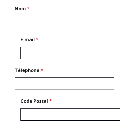
*
Nom
*
C
o
d
e
*
E-mail
*
Téléphone
*
Code Postal
*