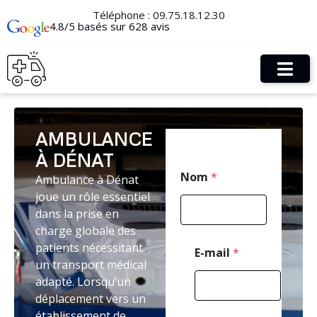
Téléphone :
09.75.18.12.30
4.8/5 basés sur 628 avis
AMBULANCE
À DÉNAT
M
Nom
*
Ambulance à Dénat
e
s
joue un rôle essentiel
s
dans la prise en
a
charge globale des
g
e
patients nécessitant
E-mail
*
E
un transport médical
-
adapté. Lorsqu’un
m
déplacement vers un
a
i
établissement de