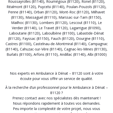
Roussayrolles (81140)
,
Roumégoux (81120)
,
Ronel (81120)
,
Réalmont (81120)
,
Puycelsi (81140)
,
Poulan-Pouzols (81120)
,
Penne (81140)
,
Orban (81120)
,
Mont-Roc (81120)
,
Milhavet
(81130)
,
Massaguel (81110)
,
Marssac-sur-Tarn (81150)
,
Mailhoc (81130)
,
Lombers (81120)
,
Lescout (81110)
,
Le
Verdier (81140)
,
Le Travet (81120)
,
Lagarrigue (81090)
,
Laboutarie (81120)
,
Laboulbène (81100)
,
Labastide-Dénat
(81120)
,
Fayssac (81150)
,
Fauch (81120)
,
Dourgne (81110)
,
Castres (81100)
,
Castelnau-de-Montmiral (81140)
,
Campagnac
(81140)
,
Cahuzac-sur-Vère (81140)
,
Cagnac-les-Mines (81130)
,
Burlats (81100)
,
Arfons (81110)
,
Andillac (81140)
,
Albi (81000)
Nos experts en Ambulance à Dénat – 81120 sont à votre
écoute pour vous offrir un service de qualité.
À la recherche d’un professionnel pour le Ambulance à Dénat –
81120 ?
Prenez contact avec nos spécialistes dès maintenant !
Nous répondons rapidement à toutes vos demandes.
Peu importe la complexité de votre projet, nous vous