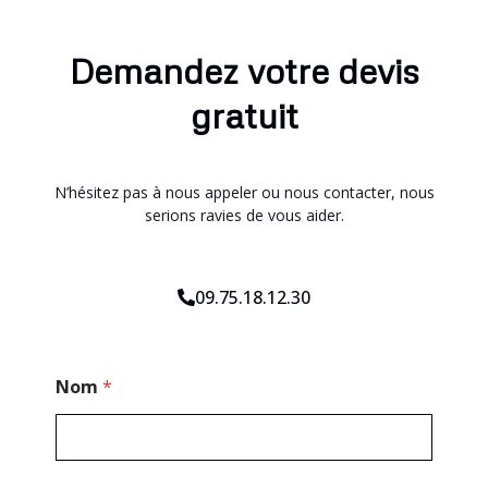
Demandez votre devis
gratuit
N’hésitez pas à nous appeler ou nous contacter, nous
serions ravies de vous aider.
09.75.18.12.30
E
Nom
*
-
m
a
i
l