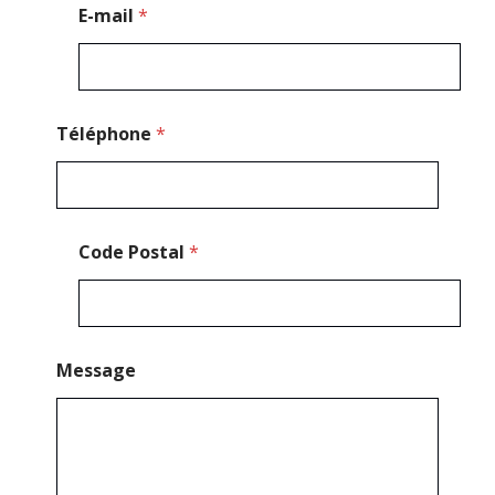
E
E-mail
*
-
m
a
i
l
M
Téléphone
*
e
s
s
a
g
Code Postal
*
e
Message