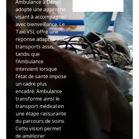
Ambulance à Dénat
adopte une approche
visant à accompagner
avec bienveillance. Le
Taxi VSL offre une
réponse adaptée aux
transports assis,
tandis que
l’Ambulance
intervient lorsque
l’état de santé impose
un cadre plus
encadré. Ambulance
transforme ainsi le
transport médical en
une étape rassurante
du parcours de soins.
Cette vision permet
de améliorer