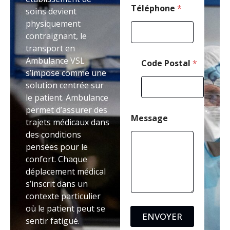
l
Téléphone
*
soins devient
*
physiquement
contraignant, le
transport en
Ambulance VSL
Code Postal
*
s’impose comme une
solution centrée sur
le patient. Ambulance
permet d’assurer des
Message
trajets médicaux dans
des conditions
pensées pour le
confort. Chaque
déplacement médical
s’inscrit dans un
contexte particulier
où le patient peut se
ENVOYER
sentir fatigué.