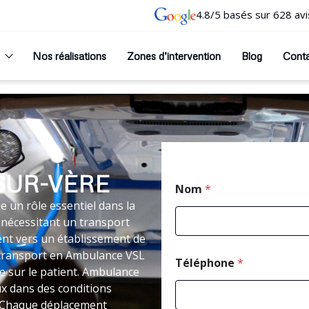
4.8/5 basés sur 628 avi
Nos réalisations
Zones d’intervention
Blog
Cont
SUR-VÈRE
Nom
*
 un rôle essentiel dans la
 nécessitant un transport
nt vers un établissement de
le transport en Ambulance VSL
Téléphone
*
 sur le patient. Ambulance
ux dans des conditions
t. Chaque déplacement