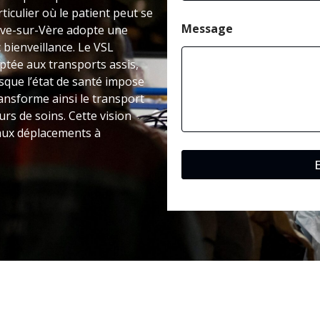
ticulier où le patient peut se
Message
euve-sur-Vère adopte une
bienveillance. Le VSL
tée aux transports assis,
rsque l’état de santé impose
ansforme ainsi le transport
rs de soins. Cette vision
 aux déplacements à