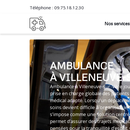
Téléphone :
09.75.18.12.30
Nos services
AMBULANCE
À VILLENEUVE-
Ambulance à Villeneuve-sur-Vère joue
prise en charge globale des patients
médical adapté. Lorsqu’un déplaceme
soins devient difficile à organiser, 
s’impose comme une solution centrée
permet d’assurer des trajets médica
pensées pour la tranquillité d’espri