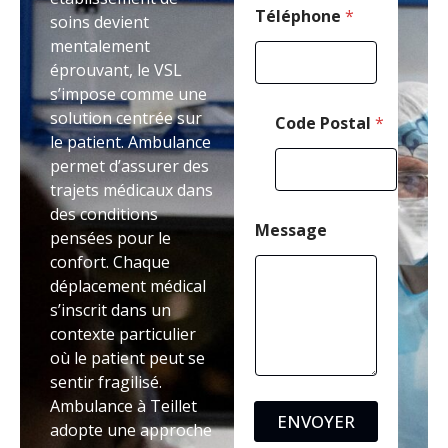
o
Téléphone
*
soins devient
n
mentalement
e
éprouvant, le VSL
M
e
s’impose comme une
s
solution centrée sur
Code Postal
*
s
le patient. Ambulance
a
permet d’assurer des
g
e
trajets médicaux dans
des conditions
Message
pensées pour le
confort. Chaque
déplacement médical
s’inscrit dans un
contexte particulier
où le patient peut se
sentir fragilisé.
Ambulance à Teillet
ENVOYER
adopte une approche