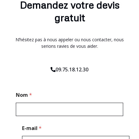
Demandez votre devis
gratuit
N’hésitez pas à nous appeler ou nous contacter, nous
serions ravies de vous aider.
09.75.18.12.30
E
Nom
*
-
m
a
i
l
*
E-mail
*
T
é