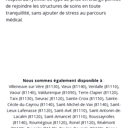
de rejoindre les structures de soins en toute
tranquillité, sans ajouter de stress au parcours
médical.
Nous sommes également disponible à
:
Villeneuve-sur-Vère (81130)
,
Vieux (81140)
,
Verdalle (81110)
,
Vaour (81140)
,
Valdurenque (81090)
,
Terre-Clapier (81120)
,
Taïx (81130)
,
Sieurac (81120)
,
Sainte-Croix (81150)
,
Sainte-
Cécile-du-Cayrou (81140)
,
Saint-Michel-de-Vax (81140)
,
Saint-
Lieux-Lafenasse (81120)
,
Saint-Avit (81110)
,
Saint-Antonin-de-
Lacalm (81120)
,
Saint-Amancet (81110)
,
Roussayrolles
(81140)
,
Roumégoux (81120)
,
Ronel (81120)
,
Réalmont