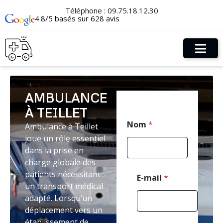
Téléphone :
09.75.18.12.30
4.8/5 basés sur 628 avis
AMBULANCE
À TEILLET
P
Nom
*
Ambulance à Teillet
o
s
joue un rôle essentiel
t
dans la prise en
a
charge globale des
l
T
patients nécessitant
E-mail
*
é
un transport médical
l
adapté. Lorsqu’un
é
déplacement vers un
p
h
établissement de