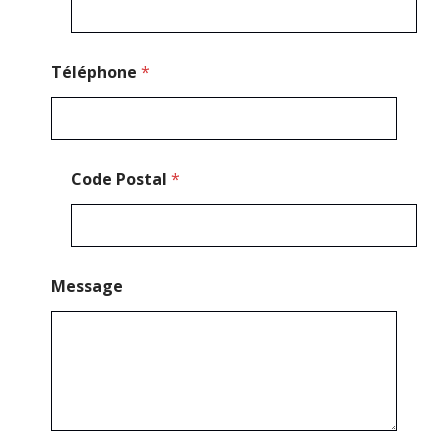
l
é
p
h
Téléphone
*
o
n
e
Code Postal
*
Message