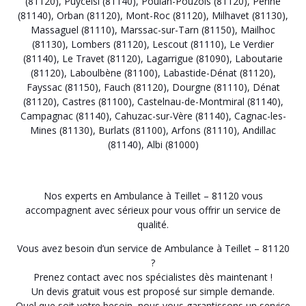
(81120)
,
Puycelsi (81140)
,
Poulan-Pouzols (81120)
,
Penne
(81140)
,
Orban (81120)
,
Mont-Roc (81120)
,
Milhavet (81130)
,
Massaguel (81110)
,
Marssac-sur-Tarn (81150)
,
Mailhoc
(81130)
,
Lombers (81120)
,
Lescout (81110)
,
Le Verdier
(81140)
,
Le Travet (81120)
,
Lagarrigue (81090)
,
Laboutarie
(81120)
,
Laboulbène (81100)
,
Labastide-Dénat (81120)
,
Fayssac (81150)
,
Fauch (81120)
,
Dourgne (81110)
,
Dénat
(81120)
,
Castres (81100)
,
Castelnau-de-Montmiral (81140)
,
Campagnac (81140)
,
Cahuzac-sur-Vère (81140)
,
Cagnac-les-
Mines (81130)
,
Burlats (81100)
,
Arfons (81110)
,
Andillac
(81140)
,
Albi (81000)
Nos experts en Ambulance à Teillet – 81120 vous
accompagnent avec sérieux pour vous offrir un service de
qualité.
Vous avez besoin d’un service de Ambulance à Teillet – 81120
?
Prenez contact avec nos spécialistes dès maintenant !
Un devis gratuit vous est proposé sur simple demande.
Quel que soit votre besoin, nous vous garantissons un service