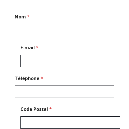
*
Nom
*
*
N
o
m
E-mail
*
Téléphone
*
Code Postal
*