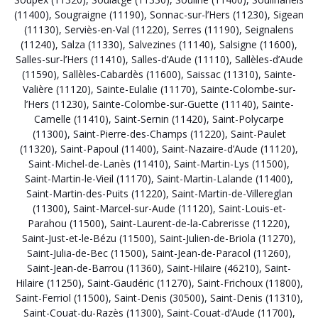
(11400)
,
Sougraigne (11190)
,
Sonnac-sur-l’Hers (11230)
,
Sigean
(11130)
,
Serviès-en-Val (11220)
,
Serres (11190)
,
Seignalens
(11240)
,
Salza (11330)
,
Salvezines (11140)
,
Salsigne (11600)
,
Salles-sur-l’Hers (11410)
,
Salles-d’Aude (11110)
,
Sallèles-d’Aude
(11590)
,
Sallèles-Cabardès (11600)
,
Saissac (11310)
,
Sainte-
Valière (11120)
,
Sainte-Eulalie (11170)
,
Sainte-Colombe-sur-
l’Hers (11230)
,
Sainte-Colombe-sur-Guette (11140)
,
Sainte-
Camelle (11410)
,
Saint-Sernin (11420)
,
Saint-Polycarpe
(11300)
,
Saint-Pierre-des-Champs (11220)
,
Saint-Paulet
(11320)
,
Saint-Papoul (11400)
,
Saint-Nazaire-d’Aude (11120)
,
Saint-Michel-de-Lanès (11410)
,
Saint-Martin-Lys (11500)
,
Saint-Martin-le-Vieil (11170)
,
Saint-Martin-Lalande (11400)
,
Saint-Martin-des-Puits (11220)
,
Saint-Martin-de-Villereglan
(11300)
,
Saint-Marcel-sur-Aude (11120)
,
Saint-Louis-et-
Parahou (11500)
,
Saint-Laurent-de-la-Cabrerisse (11220)
,
Saint-Just-et-le-Bézu (11500)
,
Saint-Julien-de-Briola (11270)
,
Saint-Julia-de-Bec (11500)
,
Saint-Jean-de-Paracol (11260)
,
Saint-Jean-de-Barrou (11360)
,
Saint-Hilaire (46210)
,
Saint-
Hilaire (11250)
,
Saint-Gaudéric (11270)
,
Saint-Frichoux (11800)
,
Saint-Ferriol (11500)
,
Saint-Denis (30500)
,
Saint-Denis (11310)
,
Saint-Couat-du-Razès (11300)
,
Saint-Couat-d’Aude (11700)
,