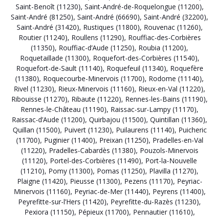
Saint-Benoît (11230)
,
Saint-André-de-Roquelongue (11200)
,
Saint-André (81250)
,
Saint-André (66690)
,
Saint-André (32200)
,
Saint-André (31420)
,
Rustiques (11800)
,
Rouvenac (11260)
,
Routier (11240)
,
Roullens (11290)
,
Rouffiac-des-Corbières
(11350)
,
Rouffiac-d’Aude (11250)
,
Roubia (11200)
,
Roquetaillade (11300)
,
Roquefort-des-Corbières (11540)
,
Roquefort-de-Sault (11140)
,
Roquefeuil (11340)
,
Roquefère
(11380)
,
Roquecourbe-Minervois (11700)
,
Rodome (11140)
,
Rivel (11230)
,
Rieux-Minervois (11160)
,
Rieux-en-Val (11220)
,
Ribouisse (11270)
,
Ribaute (11220)
,
Rennes-les-Bains (11190)
,
Rennes-le-Château (11190)
,
Raissac-sur-Lampy (11170)
,
Raissac-d’Aude (11200)
,
Quirbajou (11500)
,
Quintillan (11360)
,
Quillan (11500)
,
Puivert (11230)
,
Puilaurens (11140)
,
Puicheric
(11700)
,
Puginier (11400)
,
Preixan (11250)
,
Pradelles-en-Val
(11220)
,
Pradelles-Cabardès (11380)
,
Pouzols-Minervois
(11120)
,
Portel-des-Corbières (11490)
,
Port-la-Nouvelle
(11210)
,
Pomy (11300)
,
Pomas (11250)
,
Plavilla (11270)
,
Plaigne (11420)
,
Pieusse (11300)
,
Pezens (11170)
,
Peyriac-
Minervois (11160)
,
Peyriac-de-Mer (11440)
,
Peyrens (11400)
,
Peyrefitte-sur-l’Hers (11420)
,
Peyrefitte-du-Razès (11230)
,
Pexiora (11150)
,
Pépieux (11700)
,
Pennautier (11610)
,