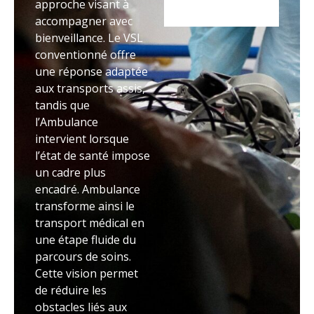
approche visant à
accompagner avec
bienveillance. Le VSL
conventionné offre
une réponse adaptée
aux transports assis,
tandis que
l’Ambulance
intervient lorsque
l’état de santé impose
un cadre plus
encadré. Ambulance
transforme ainsi le
transport médical en
une étape fluide du
parcours de soins.
Cette vision permet
de réduire les
obstacles liés aux