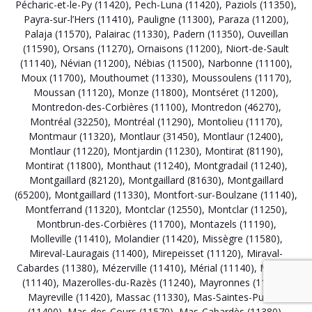
Pécharic-et-le-Py (11420)
,
Pech-Luna (11420)
,
Paziols (11350)
,
Payra-sur-l’Hers (11410)
,
Pauligne (11300)
,
Paraza (11200)
,
Palaja (11570)
,
Palairac (11330)
,
Padern (11350)
,
Ouveillan
(11590)
,
Orsans (11270)
,
Ornaisons (11200)
,
Niort-de-Sault
(11140)
,
Névian (11200)
,
Nébias (11500)
,
Narbonne (11100)
,
Moux (11700)
,
Mouthoumet (11330)
,
Moussoulens (11170)
,
Moussan (11120)
,
Monze (11800)
,
Montséret (11200)
,
Montredon-des-Corbières (11100)
,
Montredon (46270)
,
Montréal (32250)
,
Montréal (11290)
,
Montolieu (11170)
,
Montmaur (11320)
,
Montlaur (31450)
,
Montlaur (12400)
,
Montlaur (11220)
,
Montjardin (11230)
,
Montirat (81190)
,
Montirat (11800)
,
Monthaut (11240)
,
Montgradail (11240)
,
Montgaillard (82120)
,
Montgaillard (81630)
,
Montgaillard
(65200)
,
Montgaillard (11330)
,
Montfort-sur-Boulzane (11140)
,
Montferrand (11320)
,
Montclar (12550)
,
Montclar (11250)
,
Montbrun-des-Corbières (11700)
,
Montazels (11190)
,
Molleville (11410)
,
Molandier (11420)
,
Missègre (11580)
,
Mireval-Lauragais (11400)
,
Mirepeisset (11120)
,
Miraval-
Cabardes (11380)
,
Mézerville (11410)
,
Mérial (11140)
,
Mazuby
(11140)
,
Mazerolles-du-Razès (11240)
,
Mayronnes (11220)
,
Mayreville (11420)
,
Massac (11330)
,
Mas-Saintes-Puelles
(11400)
,
Mas-des-Cours (11570)
,
Mas-Cabardès (11380)
,