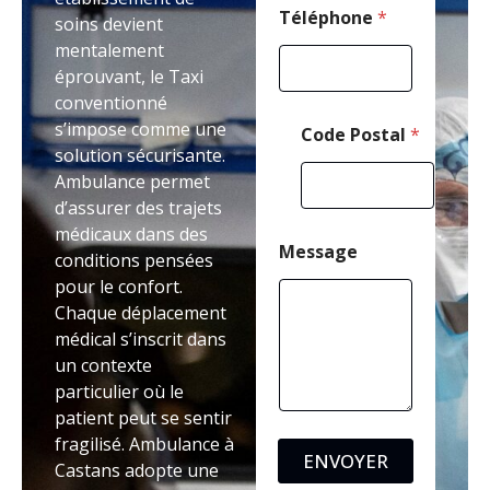
Téléphone
*
soins devient
mentalement
éprouvant, le Taxi
conventionné
s’impose comme une
Code Postal
*
solution sécurisante.
Ambulance permet
d’assurer des trajets
médicaux dans des
Message
conditions pensées
pour le confort.
Chaque déplacement
médical s’inscrit dans
un contexte
particulier où le
patient peut se sentir
fragilisé. Ambulance à
ENVOYER
Castans adopte une