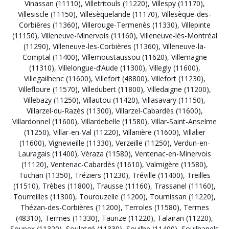
Vinassan (11110)
,
Villetritouls (11220)
,
Villespy (11170)
,
Villesiscle (11150)
,
Villesèquelande (11170)
,
Villesèque-des-
Corbières (11360)
,
Villerouge-Termenès (11330)
,
Villepinte
(11150)
,
Villeneuve-Minervois (11160)
,
Villeneuve-lès-Montréal
(11290)
,
Villeneuve-les-Corbières (11360)
,
Villeneuve-la-
Comptal (11400)
,
Villemoustaussou (11620)
,
Villemagne
(11310)
,
Villelongue-d’Aude (11300)
,
Villegly (11600)
,
Villegailhenc (11600)
,
Villefort (48800)
,
Villefort (11230)
,
Villefloure (11570)
,
Villedubert (11800)
,
Villedaigne (11200)
,
Villebazy (11250)
,
Villautou (11420)
,
Villasavary (11150)
,
Villarzel-du-Razès (11300)
,
Villarzel-Cabardès (11600)
,
Villardonnel (11600)
,
Villardebelle (11580)
,
Villar-Saint-Anselme
(11250)
,
Villar-en-Val (11220)
,
Villanière (11600)
,
Villalier
(11600)
,
Vignevieille (11330)
,
Verzeille (11250)
,
Verdun-en-
Lauragais (11400)
,
Véraza (11580)
,
Ventenac-en-Minervois
(11120)
,
Ventenac-Cabardès (11610)
,
Valmigère (11580)
,
Tuchan (11350)
,
Tréziers (11230)
,
Tréville (11400)
,
Treilles
(11510)
,
Trèbes (11800)
,
Trausse (11160)
,
Trassanel (11160)
,
Tourreilles (11300)
,
Tourouzelle (11200)
,
Tournissan (11220)
,
Thézan-des-Corbières (11200)
,
Terroles (11580)
,
Termes
(48310)
,
Termes (11330)
,
Taurize (11220)
,
Talairan (11220)
,
Soupex (11320)
,
Soulatgé (11330)
,
Souilhe (11400)
,
Souilhanels