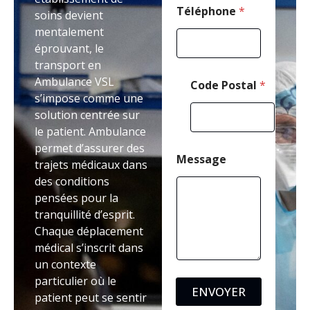
P
Téléphone
*
soins devient
o
mentalement
s
éprouvant, le
t
a
transport en
l
Ambulance VSL
Code Postal
*
s’impose comme une
solution centrée sur
le patient. Ambulance
permet d’assurer des
Message
trajets médicaux dans
des conditions
pensées pour la
tranquillité d’esprit.
Chaque déplacement
médical s’inscrit dans
un contexte
particulier où le
ENVOYER
patient peut se sentir