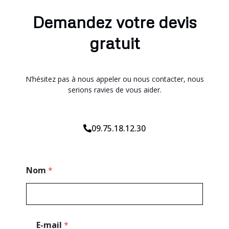
Demandez votre devis
gratuit
N’hésitez pas à nous appeler ou nous contacter, nous
serions ravies de vous aider.
09.75.18.12.30
T
Nom
*
é
l
é
p
h
o
E-mail
*