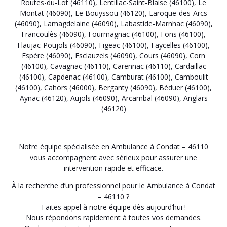
Routes-du-Lot (46110)
,
Lentillac-Saint-Blaise (46100)
,
Le
Montat (46090)
,
Le Bouyssou (46120)
,
Laroque-des-Arcs
(46090)
,
Lamagdelaine (46090)
,
Labastide-Marnhac (46090)
,
Francoulès (46090)
,
Fourmagnac (46100)
,
Fons (46100)
,
Flaujac-Poujols (46090)
,
Figeac (46100)
,
Faycelles (46100)
,
Espère (46090)
,
Esclauzels (46090)
,
Cours (46090)
,
Corn
(46100)
,
Cavagnac (46110)
,
Carennac (46110)
,
Cardaillac
(46100)
,
Capdenac (46100)
,
Camburat (46100)
,
Camboulit
(46100)
,
Cahors (46000)
,
Berganty (46090)
,
Béduer (46100)
,
Aynac (46120)
,
Aujols (46090)
,
Arcambal (46090)
,
Anglars
(46120)
Notre équipe spécialisée en Ambulance à Condat – 46110
vous accompagnent avec sérieux pour assurer une
intervention rapide et efficace.
À la recherche d’un professionnel pour le Ambulance à Condat
– 46110 ?
Faites appel à notre équipe dès aujourd’hui !
Nous répondons rapidement à toutes vos demandes.