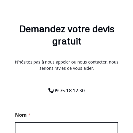
Demandez votre devis
gratuit
N’hésitez pas à nous appeler ou nous contacter, nous
serions ravies de vous aider.
09.75.18.12.30
T
Nom
*
é
l
é
p