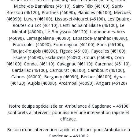
Michel-de-Bannières (46110)
,
Saint-Félix (46100)
,
Saint-
Bressou (46120)
,
Pradines (46090)
,
Planioles (46100)
,
Mercuès
(46090)
,
Lunan (46100)
,
Lissac-et-Mouret (46100)
,
Les Quatre-
Routes-du-Lot (46110)
,
Lentillac-Saint-Blaise (46100)
,
Le
Montat (46090)
,
Le Bouyssou (46120)
,
Laroque-des-Arcs
(46090)
,
Lamagdelaine (46090)
,
Labastide-Marnhac (46090)
,
Francoulès (46090)
,
Fourmagnac (46100)
,
Fons (46100)
,
Flaujac-Poujols (46090)
,
Figeac (46100)
,
Faycelles (46100)
,
Espère (46090)
,
Esclauzels (46090)
,
Cours (46090)
,
Corn
(46100)
,
Condat (46110)
,
Cavagnac (46110)
,
Carennac (46110)
,
Cardaillac (46100)
,
Camburat (46100)
,
Camboulit (46100)
,
Cahors (46000)
,
Berganty (46090)
,
Béduer (46100)
,
Aynac
(46120)
,
Aujols (46090)
,
Arcambal (46090)
,
Anglars (46120)
Notre équipe spécialisée en Ambulance à Capdenac – 46100
sont prêts à intervenir pour assurer une intervention rapide et
efficace.
Besoin d’une intervention rapide et efficace pour Ambulance à
Capdenac – 46100 ?