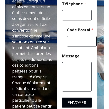
adapté. Lorsqu’un
N
Téléphone
*
déplacement vers un
o
établissement de
m
soins devient difficile
à organiser, le Taxi
Code Postal
*
conventionné
s’impose comme une
solution centrée sur
le patient. Ambulance
permet d’assurer des
Message
trajets médicaux dans
des conditions
pensées pour la
tranquillité d’esprit.
Chaque déplacement
médical s’inscrit dans
un contexte
particulier où le
ENVOYER
patient peut se sentir