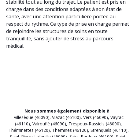
stabilité tout au long du trajet. Le patient est pris en
charge dans des conditions adaptées à son état de
santé, avec une attention particulière portée au
respect du rythme. Ce type de prise en charge permet
de rejoindre les structures de soins en toute
tranquillité, sans ajouter de stress au parcours
médical.
Nous sommes également disponible à
:
Villesèque (46090)
,
Viazac (46100)
,
Vers (46090)
,
Vayrac
(46110)
,
Valroufié (46090)
,
Trespoux-Rassiels (46090)
,
Théminettes (46120)
,
Thémines (46120)
,
Strenquels (46110)
,
Saint-Pierre-Lafeuille (46090)
,
Saint-Perdoux (46100)
,
Saint-