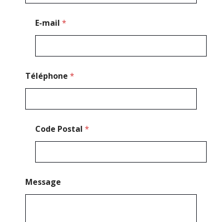
h
o
E-mail
*
n
e
P
o
s
t
Téléphone
*
a
l
*
Code Postal
*
Message