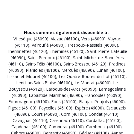
Nous sommes également disponible à
:
Villesèque (46090)
,
Viazac (46100)
,
Vers (46090)
,
Vayrac
(46110)
,
Valroufié (46090)
,
Trespoux-Rassiels (46090)
,
Théminettes (46120)
,
Thémines (46120)
,
Saint-Pierre-Lafeuille
(46090)
,
Saint-Perdoux (46100)
,
Saint-Michel-de-Bannières
(46110)
,
Saint-Félix (46100)
,
Saint-Bressou (46120)
,
Pradines
(46090)
,
Planioles (46100)
,
Mercuès (46090)
,
Lunan (46100)
,
Lissac-et-Mouret (46100)
,
Les Quatre-Routes-du-Lot (46110)
,
Lentillac-Saint-Blaise (46100)
,
Le Montat (46090)
,
Le
Bouyssou (46120)
,
Laroque-des-Arcs (46090)
,
Lamagdelaine
(46090)
,
Labastide-Marnhac (46090)
,
Francoulès (46090)
,
Fourmagnac (46100)
,
Fons (46100)
,
Flaujac-Poujols (46090)
,
Figeac (46100)
,
Faycelles (46100)
,
Espère (46090)
,
Esclauzels
(46090)
,
Cours (46090)
,
Corn (46100)
,
Condat (46110)
,
Cavagnac (46110)
,
Carennac (46110)
,
Cardaillac (46100)
,
Capdenac (46100)
,
Camburat (46100)
,
Camboulit (46100)
,
Cahors (46000)
,
Berganty (46090)
,
Béduer (46100)
,
Aynac