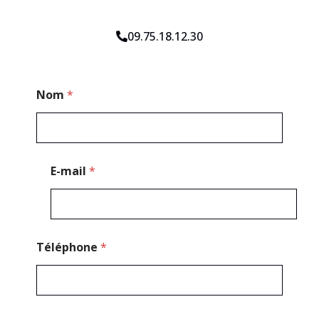
09.75.18.12.30
E
Nom
*
-
m
a
i
l
M
E-mail
*
e
s
s
a
g
e
Téléphone
*
C
o
d
e