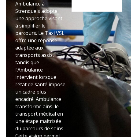
Ambulance à
Strenquels adopte
une approche visant
à simplifier le
parcours. Le Taxi VSL
offre une réponse
adaptée aux
transports assis,
tandis que
l’Ambulance
intervient lorsque
l’état de santé impose
un cadre plus
encadré. Ambulance
transforme ainsi le
transport médical en
une étape maîtrisée
du parcours de soins.
Cette vision permet