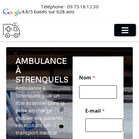
Téléphone :
09.75.18.12.30
4.8/5 basés sur 628 avis
AMBULANCE
À
C
Nom
*
STRENQUELS
o
d
Ambulance à
e
Strenquels joue un
N
o
rôle essentiel dans la
m
prise en charge
E-mail
*
N
globale des patients
o
nécessitant un
m
transport médical